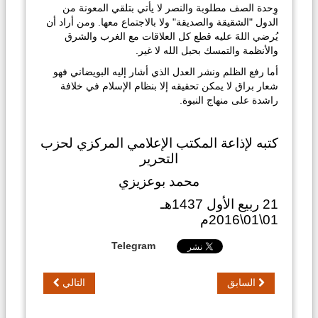
وِحدة الصف مطلوبة والنصر لا يأتي بتلقي المعونة من
الدول "الشقيقة والصديقة" ولا بالاجتماع معها. ومن أراد أن
يُرضي اللهَ عليه قطع كل العلاقات مع الغرب والشرق
والأنظمة والتمسك بحبل الله لا غير.
أما رفع الظلم ونشر العدل الذي أشار إليه البويضاني فهو
شعار براق لا يمكن تحقيقه إلا بنظام الإسلام في خلافة
راشدة على منهاج النبوة.
كتبه لإذاعة المكتب الإعلامي المركزي لحزب
التحرير
محمد بوعزيزي
21 ربيع الأول 1437هـ
01\01\2016م
Telegram
السابق
التالي