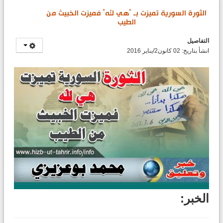
الثورة السورية تميزت بـ "هي لله" فميزت الخبيث من
الطيب
التفاصيل
انشأ بتاريخ: 02 كانون2/يناير 2016
الخبر: