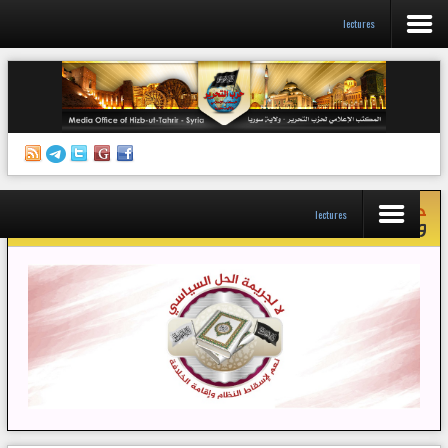
lectures
الرئيسية
إصدارات
أنشطة وفعاليات
حملة
لا لجريمة الحل السياسي نعم لإسقاط النظام
منبر الصحافة
lectures
وإقامة الخلافة
الكتب
تواصل معنا
إذاعة المكتب/ سوريا
قناتنا على تيليغرام