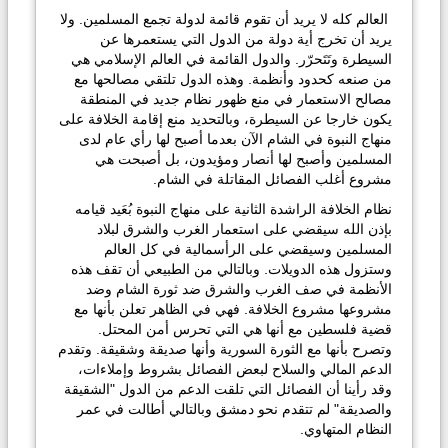
العالم كله لا يريد أن تقوم قائمة لدولة تجمع المسلمين. ولا
يريد أن تخرج أية دولة من الدول التي يستعمرها عن
السيطرة وتَتَحرّر. والدول القائمة في العالم الإسلامي هي
من صنعه كحدود وأنظمة. وهذه الدول تلتقي مصالحها مع
مصالح الاستعمار في منع ظهور نظام جديد في المنطقة
يكون خارجا عن السيطرة، وبالتحديد منع إقامة الخلافة على
منهاج النبوة في الشام الآن بعدما أصبح لها رأي عام لدى
المسلمين وأصبح لها أنصار ومؤيدون، بل أصبحت هي
مشروع أغلب الفصائل المقاتلة في الشام.
نظام الخلافة الراشدة الثانية على منهاج النبوة بُعَيد قيامه
بإذن الله سيقضي على استعمار الغرب والشرق لبلاد
المسلمين وسيقضي على الرأسمالية في كل العالم
وستزول هذه الدويلات. وبالتالي من الطبيعي أن تقف هذه
الأنظمة في صف الغرب والشرق ضد ثورة الشام وضد
مشروعها مشروع الخلافة. فهي في الظاهر تعلن بأنها مع
قضية فلسطين مع أنها هي التي تحرس أمن المحتل.
وتصرح بأنها مع الثورة السورية وأنها صديقة وشقيقة. وتقدم
الدعم المالي والسلاح لبعض الفصائل بشروط وإملاءات،
وقد رأينا أن الفصائل التي تلقت الدعم من الدول "الشقيقة
والصديقة" لم تتقدم نحو دمشق وبالتالي أطالت في عمر
النظام المتهاوي.