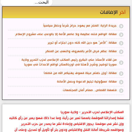
آخر
الإضافات
جريدة الراية: الصلح مع يهود حرامٌ شرعاً وخطرٌ سياسياً
مقالة: الواقع فتنه عظيمة ولا عاصم للأمة إلا بالوعي على مشروع الإسلام
مقالة: "الأمر" هو دين الله كله دون اجتزاء أو تبرير
مقالة: عِظم فرض الأمر بالمعروف والنهي عن المنكر
من لقاء الأستاذ علي البكري رئيس المكتب الإعلامي لحزب التحرير ولاية
سوريا توضيح وشرح لأهلنا في اوزباكستان لواقع الاحداث في سوريا
مقالة: (وإن خفتم عيلة فسوف يغنيكم الله من فضله)
مقالة: مسؤولية تبليغ الدعوة وحمل الأمانة
فلسفة القصاص.. صمام أمان المجتمعات
المكتب الإعلامي لحزب التحرير - ولاية سوريا
فقط إصداراتنا الموقعة باسمنا تعبر عن رأينا، وما عدا ذلك فهو يعبر عن رأي كاتبه
وإن نشر في موقعنا. يجوز الاقتباس وإعادة نشر ما يصدر عن حزب التحرير
ومواقعه شريطة أمانة النقل والاقتباس ودون بتر أو تأويل أو تعديل، وعلى أن