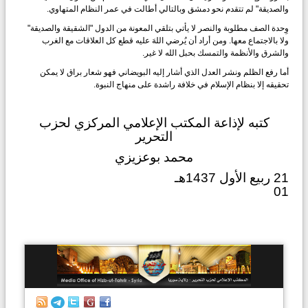
والصديقة" لم تتقدم نحو دمشق وبالتالي أطالت في عمر النظام المتهاوي.
وِحدة الصف مطلوبة والنصر لا يأتي بتلقي المعونة من الدول "الشقيقة والصديقة"
ولا بالاجتماع معها. ومن أراد أن يُرضي اللهَ عليه قطع كل العلاقات مع الغرب
والشرق والأنظمة والتمسك بحبل الله لا غير.
أما رفع الظلم ونشر العدل الذي أشار إليه البويضاني فهو شعار براق لا يمكن
تحقيقه إلا بنظام الإسلام في خلافة راشدة على منهاج النبوة.
كتبه لإذاعة المكتب الإعلامي المركزي لحزب
التحرير
محمد بوعزيزي
21 ربيع الأول 1437هـ
01
الرئيسية
إصدارات