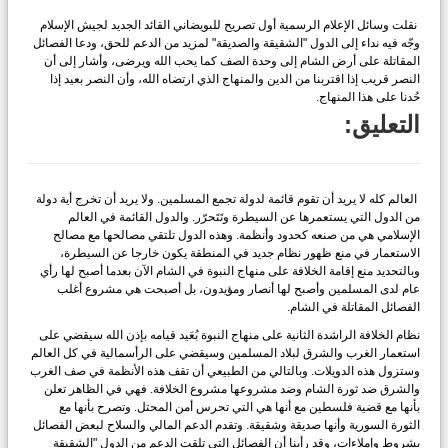
نقلت وسائل الإعلام الرسمية أول تصريح للبويضاني القائد الجديد لجيش الإسلام
وجّه فيه نداء إلى الدول "الشقيقة والصديقة" لمزيد من الدعم للحق، ودعا الفصائل
المقاتلة على أرض الشام إلى وحدة الصف كما يحب الله ويرضى، وأشار إلى أن
النصر قريب إذا اقتربنا من الدين والمنهاج الذي ارتضاه الله، وأن النصر بعيد إذا
حُدنا على هذا المنهاج.
التعليق:
العالم كله لا يريد أن تقوم قائمة لدولة تجمع المسلمين. ولا يريد أن تخرج أية دولة
من الدول التي يستعمرها عن السيطرة وتَتَحرّر. والدول القائمة في العالم
الإسلامي هي من صنعه كحدود وأنظمة. وهذه الدول تلتقي مصالحها مع مصالح
الاستعمار في منع ظهور نظام جديد في المنطقة يكون خارجا عن السيطرة،
وبالتحديد منع إقامة الخلافة على منهاج النبوة في الشام الآن بعدما أصبح لها رأي
عام لدى المسلمين وأصبح لها أنصار ومؤيدون، بل أصبحت هي مشروع أغلب
الفصائل المقاتلة في الشام.
نظام الخلافة الراشدة الثانية على منهاج النبوة بُعَيد قيامه بإذن الله سيقضي على
استعمار الغرب والشرق لبلاد المسلمين وسيقضي على الرأسمالية في كل العالم
وستزول هذه الدويلات. وبالتالي من الطبيعي أن تقف هذه الأنظمة في صف الغرب
والشرق ضد ثورة الشام وضد مشروعها مشروع الخلافة. فهي في الظاهر تعلن
بأنها مع قضية فلسطين مع أنها هي التي تحرس أمن المحتل. وتصرح بأنها مع
الثورة السورية وأنها صديقة وشقيقة. وتقدم الدعم المالي والسلاح لبعض الفصائل
بشروط وإملاءات، وقد رأينا أن الفصائل التي تلقت الدعم من الدول "الشقيقة