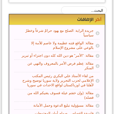
آخر
الإضافات
جريدة الراية: الصلح مع يهود حرامٌ شرعاً وخطرٌ
سياسياً
مقالة: الواقع فتنه عظيمة ولا عاصم للأمة إلا
بالوعي على مشروع الإسلام
مقالة: "الأمر" هو دين الله كله دون اجتزاء أو تبرير
مقالة: عِظم فرض الأمر بالمعروف والنهي عن
المنكر
من لقاء الأستاذ علي البكري رئيس المكتب
الإعلامي لحزب التحرير ولاية سوريا توضيح وشرح
لأهلنا في اوزباكستان لواقع الاحداث في سوريا
مقالة: (وإن خفتم عيلة فسوف يغنيكم الله من
فضله)
مقالة: مسؤولية تبليغ الدعوة وحمل الأمانة
فلسفة القصاص.. صمام أمان المجتمعات