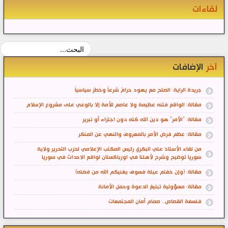
لقاءات
آخر
الإضافات
جريدة الراية: الصلح مع يهود حرامٌ شرعاً وخطرٌ سياسياً
مقالة: الواقع فتنه عظيمة ولا عاصم للأمة إلا بالوعي على مشروع الإسلام
مقالة: "الأمر" هو دين الله كله دون اجتزاء أو تبرير
مقالة: عِظم فرض الأمر بالمعروف والنهي عن المنكر
من لقاء الأستاذ علي البكري رئيس المكتب الإعلامي لحزب التحرير ولاية
سوريا توضيح وشرح لأهلنا في اوزباكستان لواقع الاحداث في سوريا
مقالة: (وإن خفتم عيلة فسوف يغنيكم الله من فضله)
مقالة: مسؤولية تبليغ الدعوة وحمل الأمانة
فلسفة القصاص.. صمام أمان المجتمعات