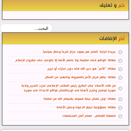
خبر
و تعليق
آخر
الإضافات
جريدة الراية: الصلح مع يهود حرامٌ شرعاً وخطرٌ سياسياً
مقالة: الواقع فتنه عظيمة ولا عاصم للأمة إلا بالوعي على مشروع الإسلام
مقالة: "الأمر" هو دين الله كله دون اجتزاء أو تبرير
مقالة: عِظم فرض الأمر بالمعروف والنهي عن المنكر
من لقاء الأستاذ علي البكري رئيس المكتب الإعلامي لحزب التحرير ولاية
سوريا توضيح وشرح لأهلنا في اوزباكستان لواقع الاحداث في سوريا
مقالة: (وإن خفتم عيلة فسوف يغنيكم الله من فضله)
مقالة: مسؤولية تبليغ الدعوة وحمل الأمانة
فلسفة القصاص.. صمام أمان المجتمعات