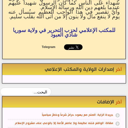
شهداء على الناس كما كان الرسول شهيداً عليهم
عندما بلغهم دين الله ورسالة الإسلام.
وأيّ تقصير في هذا الواجب العظيم سنُسأل عنه
يوم لا ينفع مال ولا بنون إلا من أتى الله بقلب سليم.
للمكتب الإعلامي لحزب التحرير في ولاية سوريا
شادي العبود
Telegram
آخر
إصدارات الولاية والمكتب الإعلامي
آخر
الإضافات
جريدة الراية: الصلح مع يهود حرامٌ شرعاً وخطرٌ سياسياً
مقالة: الواقع فتنه عظيمة ولا عاصم للأمة إلا بالوعي على مشروع الإسلام