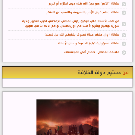
مقالة: "الأمر" هو دين الله كله دون اجتزاء أو تبرير
مقالة: عِظم فرض الأمر بالمعروف والنهي عن المنكر
من لقاء الأستاذ علي البكري رئيس المكتب الإعلامي لحزب التحرير ولاية
سوريا توضيح وشرح لأهلنا في اوزباكستان لواقع الاحداث في سوريا
مقالة: (وإن خفتم عيلة فسوف يغنيكم الله من فضله)
مقالة: مسؤولية تبليغ الدعوة وحمل الأمانة
فلسفة القصاص.. صمام أمان المجتمعات
من
دستور دولة الخلافة