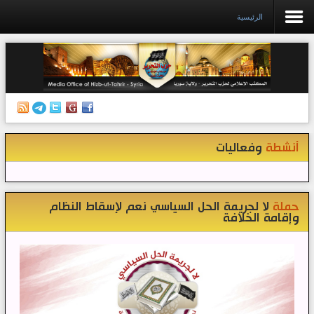
الرئيسية
الرئيسية
إصدارات
أنشطة وفعاليات
أنشطة
وفعاليات
منبر الصحافة
الكتب
تواصل معنا
حملة
لا لجريمة الحل السياسي نعم لإسقاط النظام
وإقامة الخلافة
إذاعة المكتب/ سوريا
قناتنا على تيليغرام