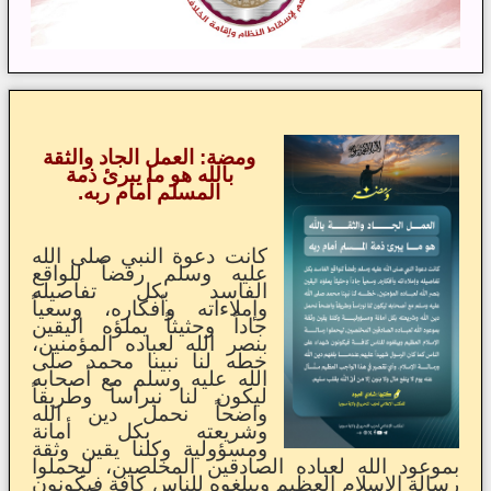
ومضة: العمل الجاد والثقة
بالله هو ما يبرئ ذمة
المسلم أمام ربه.
كانت دعوة النبي صلى الله
عليه وسلم رفضاً للواقع
الفاسد بكل تفاصيله
وإملاءاته وأفكاره، وسعياً
جاداً وحثيثاً يملؤه اليقين
بنصر الله لعباده المؤمنين،
خطه لنا نبينا محمد صلى
الله عليه وسلم مع أصحابه
ليكون لنا نبراساً وطريقاً
واضحاً نحمل دين الله
وشريعته بكل أمانة
ومسؤولية وكلنا يقين وثقة
بموعود الله لعباده الصادقين المخلصين، ليحملوا
رسالة الإسلام العظيم ويبلغوه للناس كافة فيكونون