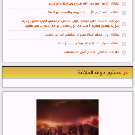
مقالة: "الأمر" هو دين الله كله دون اجتزاء أو تبرير
مقالة: عِظم فرض الأمر بالمعروف والنهي عن المنكر
من لقاء الأستاذ علي البكري رئيس المكتب الإعلامي لحزب التحرير ولاية
سوريا توضيح وشرح لأهلنا في اوزباكستان لواقع الاحداث في سوريا
مقالة: (وإن خفتم عيلة فسوف يغنيكم الله من فضله)
مقالة: مسؤولية تبليغ الدعوة وحمل الأمانة
فلسفة القصاص.. صمام أمان المجتمعات
من
دستور دولة الخلافة