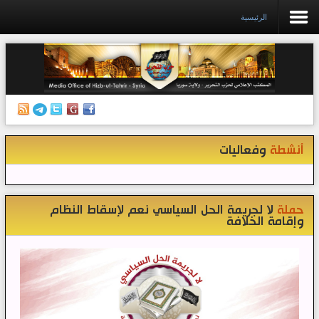
الرئيسية
الرئيسية
إصدارات
أنشطة وفعاليات
أنشطة
وفعاليات
منبر الصحافة
الكتب
تواصل معنا
حملة
لا لجريمة الحل السياسي نعم لإسقاط النظام
وإقامة الخلافة
إذاعة المكتب/ سوريا
قناتنا على تيليغرام