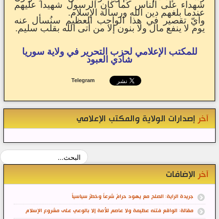
شهداء على الناس كما كان الرسول شهيداً عليهم
عندما بلغهم دين الله ورسالة الإسلام.
وأيّ تقصير في هذا الواجب العظيم سنُسأل عنه
يوم لا ينفع مال ولا بنون إلا من أتى الله بقلب سليم.
للمكتب الإعلامي لحزب التحرير في ولاية سوريا
شادي العبود
Telegram
آخر
إصدارات الولاية والمكتب الإعلامي
آخر
الإضافات
جريدة الراية: الصلح مع يهود حرامٌ شرعاً وخطرٌ سياسياً
مقالة: الواقع فتنه عظيمة ولا عاصم للأمة إلا بالوعي على مشروع الإسلام