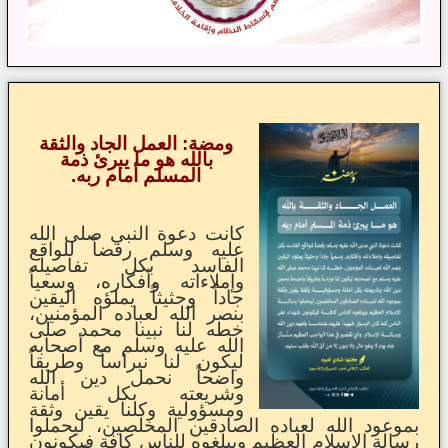
ومضة: العمل الجاد والثقة
بالله هو ما يبرئ ذمة
المسلم أمام ربه.
كانت دعوة النبي صلى الله
عليه وسلم رفضاً للواقع
الفاسد بكل تفاصيله
وإملاءاته وأفكاره، وسعياً
جاداً وحثيثاً يملؤه اليقين
بنصر الله لعباده المؤمنين،
خطه لنا نبينا محمد صلى
الله عليه وسلم مع أصحابه
ليكون لنا نبراساً وطريقاً
واضحاً نحمل دين الله
وشريعته بكل أمانة
ومسؤولية وكلنا يقين وثقة
بموعود الله لعباده الصادقين المخلصين، ليحملوا
رسالة الإسلام العظيم ويبلغوه للناس كافة فيكونون