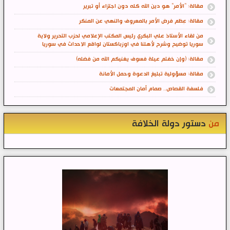
مقالة: "الأمر" هو دين الله كله دون اجتزاء أو تبرير
مقالة: عِظم فرض الأمر بالمعروف والنهي عن المنكر
من لقاء الأستاذ علي البكري رئيس المكتب الإعلامي لحزب التحرير ولاية
سوريا توضيح وشرح لأهلنا في اوزباكستان لواقع الاحداث في سوريا
مقالة: (وإن خفتم عيلة فسوف يغنيكم الله من فضله)
مقالة: مسؤولية تبليغ الدعوة وحمل الأمانة
فلسفة القصاص.. صمام أمان المجتمعات
من
دستور دولة الخلافة