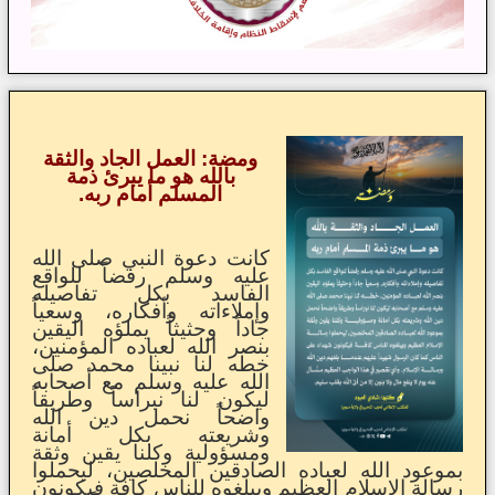
ومضة: العمل الجاد والثقة
بالله هو ما يبرئ ذمة
المسلم أمام ربه.
كانت دعوة النبي صلى الله
عليه وسلم رفضاً للواقع
الفاسد بكل تفاصيله
وإملاءاته وأفكاره، وسعياً
جاداً وحثيثاً يملؤه اليقين
بنصر الله لعباده المؤمنين،
خطه لنا نبينا محمد صلى
الله عليه وسلم مع أصحابه
ليكون لنا نبراساً وطريقاً
واضحاً نحمل دين الله
وشريعته بكل أمانة
ومسؤولية وكلنا يقين وثقة
بموعود الله لعباده الصادقين المخلصين، ليحملوا
رسالة الإسلام العظيم ويبلغوه للناس كافة فيكونون