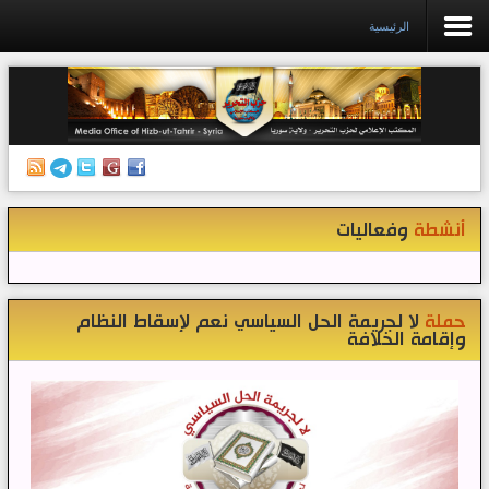
الرئيسية
الرئيسية
إصدارات
أنشطة وفعاليات
أنشطة
وفعاليات
منبر الصحافة
الكتب
تواصل معنا
حملة
لا لجريمة الحل السياسي نعم لإسقاط النظام
وإقامة الخلافة
إذاعة المكتب/ سوريا
قناتنا على تيليغرام