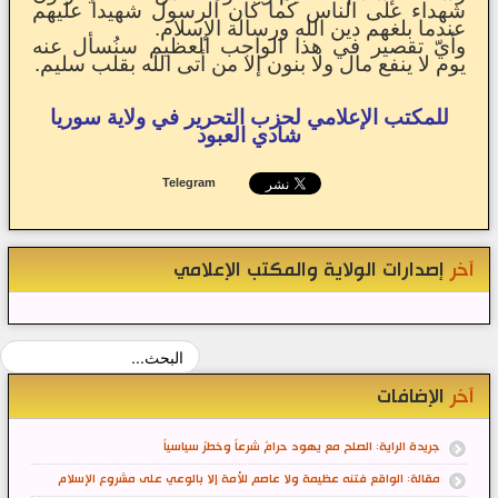
شهداء على الناس كما كان الرسول شهيداً عليهم
عندما بلغهم دين الله ورسالة الإسلام.
وأيّ تقصير في هذا الواجب العظيم سنُسأل عنه
يوم لا ينفع مال ولا بنون إلا من أتى الله بقلب سليم.
للمكتب الإعلامي لحزب التحرير في ولاية سوريا
شادي العبود
Telegram
آخر
إصدارات الولاية والمكتب الإعلامي
آخر
الإضافات
جريدة الراية: الصلح مع يهود حرامٌ شرعاً وخطرٌ سياسياً
مقالة: الواقع فتنه عظيمة ولا عاصم للأمة إلا بالوعي على مشروع الإسلام