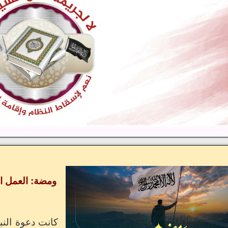
ومضة: العمل الج
كانت دعوة النب