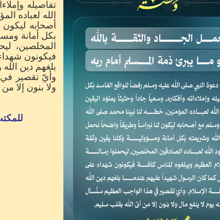
تفاصيله وإملاءات
الله لعباده الم
أصحابه ليكون لن
بكل أمانة ومسؤو
المخلصين، ليحم
فيكونون شهداء 
بلغهم دين الله 
وأيّ تقصير في 
ولا بنون إلا من
للمكتب