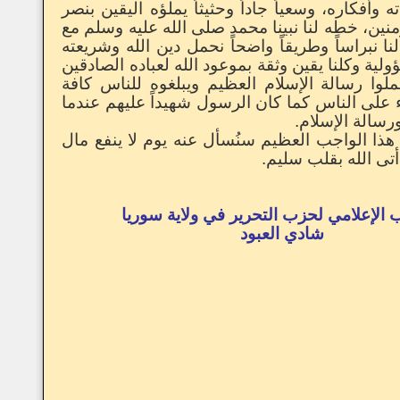
ه وأفكاره، وسعياً جاداً وحثيثاً يملؤه اليقين بنصر
ؤمنين، خطه لنا نبينا محمد صلى الله عليه وسلم مع
ا نبراساً وطريقاً واضحاً نحمل دين الله وشريعته
لية وكلنا يقين وثقة بموعود الله لعباده الصادقين
لوا رسالة الإسلام العظيم ويبلغوه للناس كافة
على الناس كما كان الرسول شهيداً عليهم عندما
ورسالة الإسلام.
هذا الواجب العظيم سنُسأل عنه يوم لا ينفع مال
 أتى الله بقلب سليم.
 الإعلامي لحزب التحرير في ولاية سوريا
شادي العبود