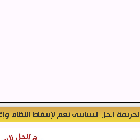
 لجريمة الحل السياسي نعم لإسقاط النظام وإق