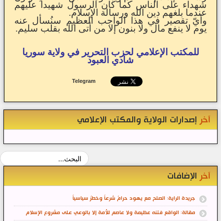
شهداء على الناس كما كان الرسول شهيداً عليهم
عندما بلغهم دين الله ورسالة الإسلام.
وأيّ تقصير في هذا الواجب العظيم سنُسأل عنه
يوم لا ينفع مال ولا بنون إلا من أتى الله بقلب سليم.
للمكتب الإعلامي لحزب التحرير في ولاية سوريا
شادي العبود
Telegram
آخر
إصدارات الولاية والمكتب الإعلامي
آخر
الإضافات
جريدة الراية: الصلح مع يهود حرامٌ شرعاً وخطرٌ سياسياً
مقالة: الواقع فتنه عظيمة ولا عاصم للأمة إلا بالوعي على مشروع الإسلام