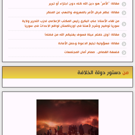
مقالة: "الأمر" هو دين الله كله دون اجتزاء أو تبرير
مقالة: عِظم فرض الأمر بالمعروف والنهي عن المنكر
من لقاء الأستاذ علي البكري رئيس المكتب الإعلامي لحزب التحرير ولاية
سوريا توضيح وشرح لأهلنا في اوزباكستان لواقع الاحداث في سوريا
مقالة: (وإن خفتم عيلة فسوف يغنيكم الله من فضله)
مقالة: مسؤولية تبليغ الدعوة وحمل الأمانة
فلسفة القصاص.. صمام أمان المجتمعات
من
دستور دولة الخلافة