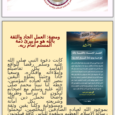
ومضة: العمل الجاد والثقة
بالله هو ما يبرئ ذمة
المسلم أمام ربه.
كانت دعوة النبي صلى الله
عليه وسلم رفضاً للواقع
الفاسد بكل تفاصيله
وإملاءاته وأفكاره، وسعياً
جاداً وحثيثاً يملؤه اليقين
بنصر الله لعباده المؤمنين،
خطه لنا نبينا محمد صلى
الله عليه وسلم مع أصحابه
ليكون لنا نبراساً وطريقاً
واضحاً نحمل دين الله
وشريعته بكل أمانة
ومسؤولية وكلنا يقين وثقة
بموعود الله لعباده الصادقين المخلصين، ليحملوا
رسالة الإسلام العظيم ويبلغوه للناس كافة فيكونون