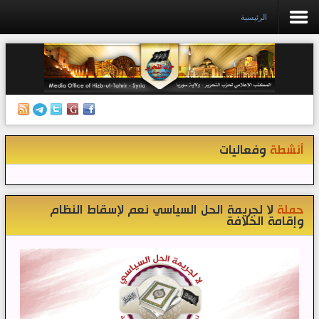
الرئيسية
الرئيسية
إصدارات
أنشطة وفعاليات
أنشطة
وفعاليات
منبر الصحافة
الكتب
تواصل معنا
حملة
لا لجريمة الحل السياسي نعم لإسقاط النظام
وإقامة الخلافة
إذاعة المكتب/ سوريا
قناتنا على تيليغرام