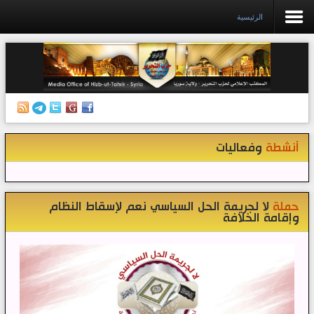
الرئيسية
الرئيسية
إصدارات
أنشطة وفعاليات
أنشطة
وفعاليات
منبر الصحافة
الكتب
تواصل معنا
حملة
لا لجريمة الحل السياسي نعم لإسقاط النظام
وإقامة الخلافة
إذاعة المكتب/ سوريا
قناتنا على تيليغرام