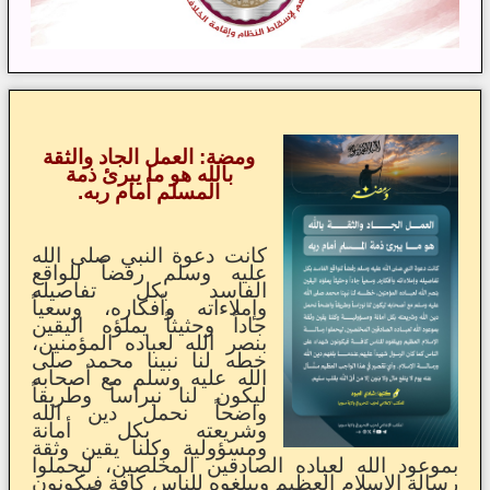
ومضة: العمل الجاد والثقة
بالله هو ما يبرئ ذمة
المسلم أمام ربه.
كانت دعوة النبي صلى الله
عليه وسلم رفضاً للواقع
الفاسد بكل تفاصيله
وإملاءاته وأفكاره، وسعياً
جاداً وحثيثاً يملؤه اليقين
بنصر الله لعباده المؤمنين،
خطه لنا نبينا محمد صلى
الله عليه وسلم مع أصحابه
ليكون لنا نبراساً وطريقاً
واضحاً نحمل دين الله
وشريعته بكل أمانة
ومسؤولية وكلنا يقين وثقة
بموعود الله لعباده الصادقين المخلصين، ليحملوا
رسالة الإسلام العظيم ويبلغوه للناس كافة فيكونون