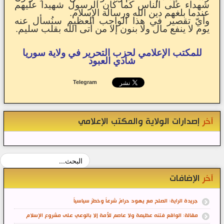
شهداء على الناس كما كان الرسول شهيداً عليهم
عندما بلغهم دين الله ورسالة الإسلام.
وأيّ تقصير في هذا الواجب العظيم سنُسأل عنه
يوم لا ينفع مال ولا بنون إلا من أتى الله بقلب سليم.
للمكتب الإعلامي لحزب التحرير في ولاية سوريا
شادي العبود
Telegram
آخر
إصدارات الولاية والمكتب الإعلامي
آخر
الإضافات
جريدة الراية: الصلح مع يهود حرامٌ شرعاً وخطرٌ سياسياً
مقالة: الواقع فتنه عظيمة ولا عاصم للأمة إلا بالوعي على مشروع الإسلام