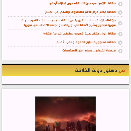
مقالة: "الأمر" هو دين الله كله دون اجتزاء أو تبرير
مقالة: عِظم فرض الأمر بالمعروف والنهي عن المنكر
من لقاء الأستاذ علي البكري رئيس المكتب الإعلامي لحزب التحرير ولاية
سوريا توضيح وشرح لأهلنا في اوزباكستان لواقع الاحداث في سوريا
مقالة: (وإن خفتم عيلة فسوف يغنيكم الله من فضله)
مقالة: مسؤولية تبليغ الدعوة وحمل الأمانة
فلسفة القصاص.. صمام أمان المجتمعات
من
دستور دولة الخلافة