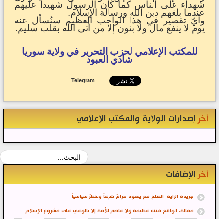
شهداء على الناس كما كان الرسول شهيداً عليهم
عندما بلغهم دين الله ورسالة الإسلام.
وأيّ تقصير في هذا الواجب العظيم سنُسأل عنه
يوم لا ينفع مال ولا بنون إلا من أتى الله بقلب سليم.
للمكتب الإعلامي لحزب التحرير في ولاية سوريا
شادي العبود
Telegram
آخر
إصدارات الولاية والمكتب الإعلامي
آخر
الإضافات
جريدة الراية: الصلح مع يهود حرامٌ شرعاً وخطرٌ سياسياً
مقالة: الواقع فتنه عظيمة ولا عاصم للأمة إلا بالوعي على مشروع الإسلام