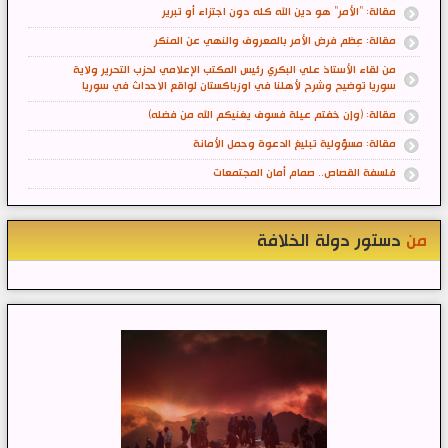
مقالة: "الأمر" هو دين الله كله دون اجتزاء أو تبرير
مقالة: عِظم فرض الأمر بالمعروف والنهي عن المنكر
من لقاء الأستاذ علي البكري رئيس المكتب الإعلامي لحزب التحرير ولاية
سوريا توضيح وشرح لأهلنا في اوزباكستان لواقع الاحداث في سوريا
مقالة: (وإن خفتم عيلة فسوف يغنيكم الله من فضله)
مقالة: مسؤولية تبليغ الدعوة وحمل الأمانة
فلسفة القصاص.. صمام أمان المجتمعات
من
دستور دولة الخلافة