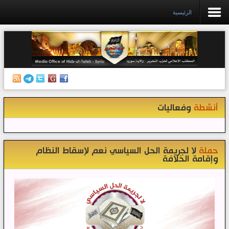
الرئيسية
الرئيسية
إصدارات
أنشطة وفعاليات
أنشطة
وفعاليات
منبر الصحافة
الكتب
تواصل معنا
حملة
لا لجريمة الحل السياسي نعم لإسقاط النظام
وإقامة الخلافة
إذاعة المكتب/ سوريا
قناتنا على تيليغرام