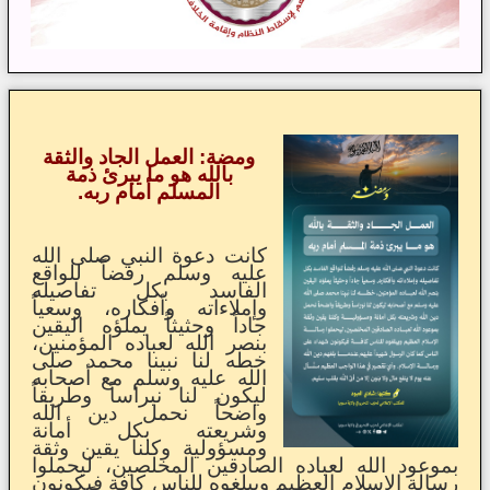
ومضة: العمل الجاد والثقة
بالله هو ما يبرئ ذمة
المسلم أمام ربه.
كانت دعوة النبي صلى الله
عليه وسلم رفضاً للواقع
الفاسد بكل تفاصيله
وإملاءاته وأفكاره، وسعياً
جاداً وحثيثاً يملؤه اليقين
بنصر الله لعباده المؤمنين،
خطه لنا نبينا محمد صلى
الله عليه وسلم مع أصحابه
ليكون لنا نبراساً وطريقاً
واضحاً نحمل دين الله
وشريعته بكل أمانة
ومسؤولية وكلنا يقين وثقة
بموعود الله لعباده الصادقين المخلصين، ليحملوا
رسالة الإسلام العظيم ويبلغوه للناس كافة فيكونون