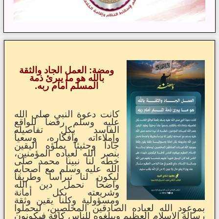
ومضة: العمل الجاد والثقة
بالله هو ما يبرئ ذمة
المسلم أمام ربه.
كانت دعوة النبي صلى الله
عليه وسلم رفضاً للواقع
الفاسد بكل تفاصيله
وإملاءاته وأفكاره، وسعياً
جاداً وحثيثاً يملؤه اليقين
بنصر الله لعباده المؤمنين،
خطه لنا نبينا محمد صلى
الله عليه وسلم مع أصحابه
ليكون لنا نبراساً وطريقاً
واضحاً نحمل دين الله
وشريعته بكل أمانة
ومسؤولية وكلنا يقين وثقة
بموعود الله لعباده الصادقين المخلصين، ليحملوا
رسالة الإسلام العظيم ويبلغوه للناس كافة فيكونون