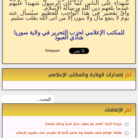
شهداء على الناس كما كان الرسول شهيداً عليهم
عندما بلغهم دين الله ورسالة الإسلام.
وأيّ تقصير في هذا الواجب العظيم سنُسأل عنه
يوم لا ينفع مال ولا بنون إلا من أتى الله بقلب سليم.
للمكتب الإعلامي لحزب التحرير في ولاية سوريا
شادي العبود
Telegram
آخر
إصدارات الولاية والمكتب الإعلامي
آخر
الإضافات
جريدة الراية: الصلح مع يهود حرامٌ شرعاً وخطرٌ سياسياً
مقالة: الواقع فتنه عظيمة ولا عاصم للأمة إلا بالوعي على مشروع الإسلام