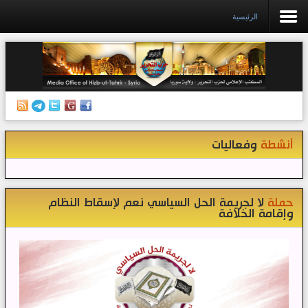
الرئيسية
الرئيسية
إصدارات
أنشطة وفعاليات
أنشطة
وفعاليات
منبر الصحافة
الكتب
تواصل معنا
حملة
لا لجريمة الحل السياسي نعم لإسقاط النظام
وإقامة الخلافة
إذاعة المكتب/ سوريا
قناتنا على تيليغرام