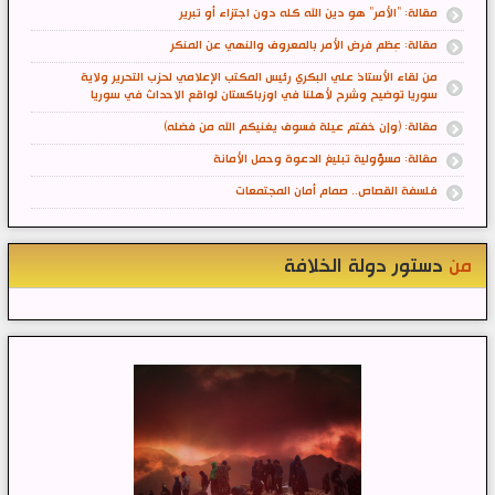
مقالة: "الأمر" هو دين الله كله دون اجتزاء أو تبرير
مقالة: عِظم فرض الأمر بالمعروف والنهي عن المنكر
من لقاء الأستاذ علي البكري رئيس المكتب الإعلامي لحزب التحرير ولاية
سوريا توضيح وشرح لأهلنا في اوزباكستان لواقع الاحداث في سوريا
مقالة: (وإن خفتم عيلة فسوف يغنيكم الله من فضله)
مقالة: مسؤولية تبليغ الدعوة وحمل الأمانة
فلسفة القصاص.. صمام أمان المجتمعات
من
دستور دولة الخلافة