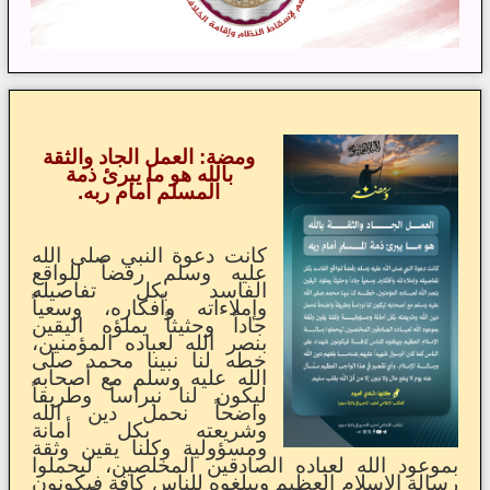
ومضة: العمل الجاد والثقة
بالله هو ما يبرئ ذمة
المسلم أمام ربه.
كانت دعوة النبي صلى الله
عليه وسلم رفضاً للواقع
الفاسد بكل تفاصيله
وإملاءاته وأفكاره، وسعياً
جاداً وحثيثاً يملؤه اليقين
بنصر الله لعباده المؤمنين،
خطه لنا نبينا محمد صلى
الله عليه وسلم مع أصحابه
ليكون لنا نبراساً وطريقاً
واضحاً نحمل دين الله
وشريعته بكل أمانة
ومسؤولية وكلنا يقين وثقة
بموعود الله لعباده الصادقين المخلصين، ليحملوا
رسالة الإسلام العظيم ويبلغوه للناس كافة فيكونون