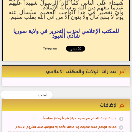
شهداء على الناس كما كان الرسول شهيداً عليهم
عندما بلغهم دين الله ورسالة الإسلام.
وأيّ تقصير في هذا الواجب العظيم سنُسأل عنه
يوم لا ينفع مال ولا بنون إلا من أتى الله بقلب سليم.
للمكتب الإعلامي لحزب التحرير في ولاية سوريا
شادي العبود
Telegram
آخر
إصدارات الولاية والمكتب الإعلامي
آخر
الإضافات
جريدة الراية: الصلح مع يهود حرامٌ شرعاً وخطرٌ سياسياً
مقالة: الواقع فتنه عظيمة ولا عاصم للأمة إلا بالوعي على مشروع الإسلام