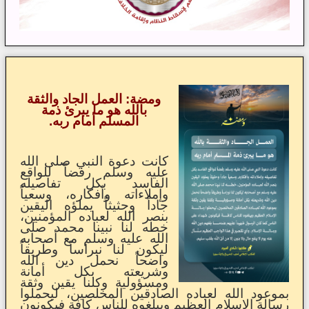
ومضة: العمل الجاد والثقة
بالله هو ما يبرئ ذمة
المسلم أمام ربه.
كانت دعوة النبي صلى الله
عليه وسلم رفضاً للواقع
الفاسد بكل تفاصيله
وإملاءاته وأفكاره، وسعياً
جاداً وحثيثاً يملؤه اليقين
بنصر الله لعباده المؤمنين،
خطه لنا نبينا محمد صلى
الله عليه وسلم مع أصحابه
ليكون لنا نبراساً وطريقاً
واضحاً نحمل دين الله
وشريعته بكل أمانة
ومسؤولية وكلنا يقين وثقة
بموعود الله لعباده الصادقين المخلصين، ليحملوا
رسالة الإسلام العظيم ويبلغوه للناس كافة فيكونون