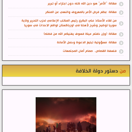
مقالة: "الأمر" هو دين الله كله دون اجتزاء أو تبرير
مقالة: عِظم فرض الأمر بالمعروف والنهي عن المنكر
من لقاء الأستاذ علي البكري رئيس المكتب الإعلامي لحزب التحرير ولاية
سوريا توضيح وشرح لأهلنا في اوزباكستان لواقع الاحداث في سوريا
مقالة: (وإن خفتم عيلة فسوف يغنيكم الله من فضله)
مقالة: مسؤولية تبليغ الدعوة وحمل الأمانة
فلسفة القصاص.. صمام أمان المجتمعات
من
دستور دولة الخلافة