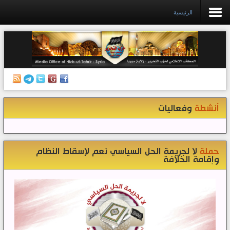
الرئيسية
الرئيسية
إصدارات
أنشطة وفعاليات
أنشطة
وفعاليات
منبر الصحافة
الكتب
تواصل معنا
حملة
لا لجريمة الحل السياسي نعم لإسقاط النظام
وإقامة الخلافة
إذاعة المكتب/ سوريا
قناتنا على تيليغرام