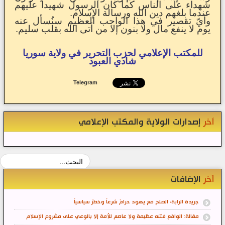
شهداء على الناس كما كان الرسول شهيداً عليهم
عندما بلغهم دين الله ورسالة الإسلام.
وأيّ تقصير في هذا الواجب العظيم سنُسأل عنه
يوم لا ينفع مال ولا بنون إلا من أتى الله بقلب سليم.
للمكتب الإعلامي لحزب التحرير في ولاية سوريا
شادي العبود
Telegram
آخر
إصدارات الولاية والمكتب الإعلامي
آخر
الإضافات
جريدة الراية: الصلح مع يهود حرامٌ شرعاً وخطرٌ سياسياً
مقالة: الواقع فتنه عظيمة ولا عاصم للأمة إلا بالوعي على مشروع الإسلام