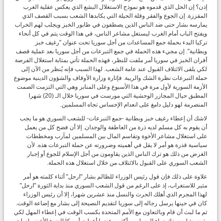
إذن؟ إن الحل الذي قدموه هو نموذج الاستغلال البشع الذي يعكس عقلية الغرب
المقززة. إن الجوع والفقر وقلة الحيلة التي يكابدها الشعب بسبب القصف الذي
يمارسه بشار حتى ضد الناس الذين يصطفون في طابور الخبز ويجلب لهم الخراب
ويفتح الباب أمام الغرب ليستغل مشاعر الناس، في هذا الوقت يتم في كل أنحاء
تركيا البدء بحملة جمع المساعدات من أجل سوريا تحت عنوان "رغيف خبز
وبطانية". إن مجيء هذه الحملة في جمع التبرعات من أجل سوريا بعد عملية قصف
أفران الخبز في سوريا أمر ملفت للنظر، فهذه الحملة تأتي بمثابة استغلال الفرصة
لكي يلقى الائتلاف القبول عند عامة الشعب. لهذا السبب فإنه يُنظر من الآن إلى
حملة التبرعات نظرة الشك والريبة. فإثارة وزارة الأوقاف والشؤون الدينية موضوع
الأزمة السورية لأول مرة في هذا الأسبوع وعلى المنابر وهي التي التزمت الصمت
المطبق حيال المجازر الوحشية التي مورست في سوريا خلال الـ (20) شهرا
المنصرمة لهو دليل دامغ على انعدام الإحساس تجاه المسلمين.
لاشك أن إعطاء رغيف خبز وبطانية -جمع التبرعات- للشعب السوري هو ما يجب
أن يقوم به كل مسلم لديه ذرة من العاطفة والوجدان. إلا أن فضح كل من يعمل
على استغلال مشاعر الأخوة وتقاسم المال بين المسلمين لمآرب ومخططات
سياسية قذرة هو أمر لا يقل في أهميته وضرورته عن حملة التبرعات هذه. لأن
الغرض من ذلك هو ترك الناس الذين يقاومون من أجل الإسلام للجوع أو إجبار
الشعب السوري على القبول بالائتلاف من خلال استغلال هذه الحملة.
علاوة على ذلك فإن قول رئيس الوزراء للظالم بشار "ارحل" أثناء كلمته هو أمر
مثير للاستغراب، إذ على الرغم من قول الشعب السوري منذ بداية الثورة "ارحل"
لهذا المجرم الذي أهلك الحرث والنسل منذ عشرين شهرا، إلا أن رئيس الوزراء
كان في حينها يرسل رجاله إلى سوريا لتقديم النصيحة إلى بشار مع إضاعة الوقت.
ثم ما لبث أن قام وبالتعاون مع الأمم المتحدة بكسب الوقت في إعطاء المهل لكي
يقوم بشار بسفك دماء المسلمين أكثر. وعندما أعطت أمريكا الضوء الأخضر لنهاية