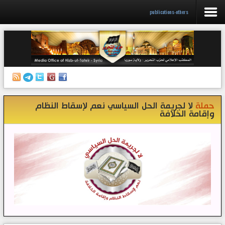
publications-others
الرئيسية
إصدارات
أنشطة وفعاليات
حملة
لا لجريمة الحل السياسي نعم لإسقاط النظام
منبر الصحافة
وإقامة الخلافة
الكتب
تواصل معنا
إذاعة المكتب/ سوريا
قناتنا على تيليغرام