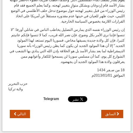
بشار الأسد قام إردوغان وبشكل متوازٍ بتغيير لهجته. وكما يعلم الجميع فقد قام
رئيس الوزراء من قبل بتغيير لهجته حول موضوع تدخل حلف الأطلسي في الوضع
الليبي، حيث ظهر للعيان في حينها عدم مقدوره مستقلاً عن أمريكا على اتخاذ
القرارات اللازمة بخصوص السياسة الخارجية.
إن رئيس الوزراء نفسه الذي يمارس التضليل يخاطب الناس في شانلي أورفا: "لا
تنسوا فإننا نرى الأمر بكل وضوح، فإن نصر الله قريب، كما لا تنسوا فإنكم عانيتم
كثيرا، فإن كل ولادة جديدة يسبقها مخاض، فسوريا اليوم تستعد لهذا المولود
الجديد." إلا أن هذا المولود الجديد لن يكون كما يظن رئيس الوزراء بأنه سوريا
الديمقراطية لما بعد بشار الأسد بل هو الخلافة بإذن الله التي ينادي بها الشعب في
الشوارع كل يوم، كما أن مسلمي سوريا لن يسمحوا للكفار وأعوانهم ممن
يعرقلون ولادة هذا المولود الجديد أن يجهضوه.
18 من صـفر 1434
الموافق 2013/01/01م
حزب التحرير
ولاية تركيا
Telegram
السابق
التالي