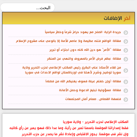
آخر
الإضافات
جريدة الراية: الصلح مع يهود حرامٌ شرعاً وخطرٌ سياسياً
مقالة: الواقع فتنه عظيمة ولا عاصم للأمة إلا بالوعي على مشروع الإسلام
مقالة: "الأمر" هو دين الله كله دون اجتزاء أو تبرير
مقالة: عِظم فرض الأمر بالمعروف والنهي عن المنكر
من لقاء الأستاذ علي البكري رئيس المكتب الإعلامي لحزب التحرير ولاية
سوريا توضيح وشرح لأهلنا في اوزباكستان لواقع الاحداث في سوريا
مقالة: (وإن خفتم عيلة فسوف يغنيكم الله من فضله)
مقالة: مسؤولية تبليغ الدعوة وحمل الأمانة
فلسفة القصاص.. صمام أمان المجتمعات
المكتب الإعلامي لحزب التحرير - ولاية سوريا
فقط إصداراتنا الموقعة باسمنا تعبر عن رأينا، وما عدا ذلك فهو يعبر عن رأي كاتبه
وإن نشر في موقعنا. يجوز الاقتباس وإعادة نشر ما يصدر عن حزب التحرير