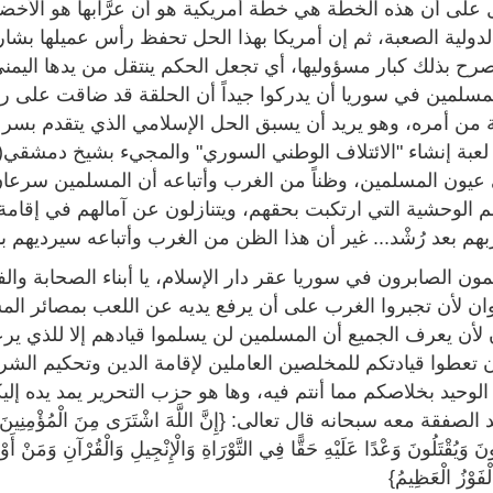
على أن هذه الخطة هي خطة أمريكية هو أن عرَّابها هو الأخضر 
دولية الصعبة، ثم إن أمريكا بهذا الحل تحفظ رأس عميلها بشار
صرح بذلك كبار مسؤوليها، أي تجعل الحكم ينتقل من يدها اليمنى
مسلمين في سوريا أن يدركوا جيداً أن الحلقة قد ضاقت على ر
من أمره، وهو يريد أن يسبق الحل الإسلامي الذي يتقدم بس
لعبة إنشاء "الائتلاف الوطني السوري" والمجيء بشيخ دمشقي(مع
 عيون المسلمين، وظناً من الغرب وأتباعه أن المسلمين سرعان 
م الوحشية التي ارتكبت بحقهم، ويتنازلون عن آمالهم في إقامة 
م بعد رُشْد... غير أن هذا الظن من الغرب وأتباعه سيرديهم بإذ
مون الصابرون في سوريا عقر دار الإسلام، يا أبناء الصحابة والف
وان لأن تجبروا الغرب على أن يرفع يديه عن اللعب بمصائر المسلم
ن لأن يعرف الجميع أن المسلمين لن يسلموا قيادهم إلا للذي ي
 تعطوا قيادتكم للمخلصين العاملين لإقامة الدين وتحكيم الشرع ب
لوحيد بخلاصكم مما أنتم فيه، وها هو حزب التحرير يمد يده إليكم 
صفقة معه سبحانه قال تعالى: {إِنَّ اللَّهَ اشْتَرَى مِنَ الْمُؤْمِنِينَ أَنْفُسَهُمْ
لُونَ وَيُقْتَلُونَ وَعْدًا عَلَيْهِ حَقًّا فِي التَّوْرَاةِ وَالْإِنْجِيلِ وَالْقُرْآنِ وَمَنْ أَوْ
لْفَوْزُ الْعَظِيمُ}