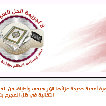
رة أممية جديدة عرّابُها الإبراهيمي وأطياف من ال
انتقالية في ظل المجرم بش