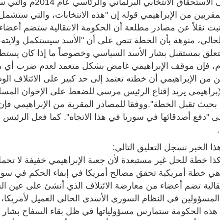
سوريا حتى الاستحقاق
قربين من الإبراهيمي قوله إن "هذه الانتخابات، والتي ستشمل 
تبت نقلاً عن مصادر مطلعة أن الحكومة الانتقالية ستضم أعض
حالي، منوهة بأن الخطة تنص على أن "الأسد سيستكمل ولايته،
 يتعلق بمستقبل بشار الأسد السياسي وخصوصاً ما إذا كان يستط
ي 2014م، فإن موقف الإبراهيمي غامض بشكل متعمد لعدم ضرب أي مع
 من الإبراهيمي أن خطته تعتمد إلى حد كبير على الائتلاف الوط
لإبراهيمي يريد إقناع الرئيس مرسي للضغط على الإخوان المسل
بحيث تقبل الخطة".ووفقا للمصادر المقربة من الإبراهيمي فإ
لى "دفع أصدقائها في سوريا في هذا الاتجاه". كما فعل الرئيس
 هذا الخبر نسجل التعليق التالي:
ذا خطة للحل غير مستبعدة لأن جعبة الإبراهيمي خفيفة لا تحمل
هي خطة أمريكية تحقق مصالح أمريكا في إبقاء الحكم في سوريا
قالية تضم أعضاء من معارضة الائتلاف الذي أنشئ على عين الس
لمسؤولين في النظام السوري الأسدي الحالي العميل لأمريكا، و
هذه الحكومة ستمارس مسؤولياتها في ظل بقاء السفاح بشار أسد