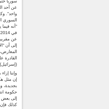
عن أحد الم
واحد". وك
السوري ال
"أنه فيما
ف
عن مقربين
إلى أن "ا
المعارض، 
القادرة ع
(إسرائيل).
وإننا إزاء
إن مثل هك
بجديدة، و
حكومة انت
إلى بعض ا
كذلك فإن 