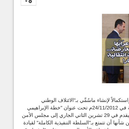
تكمالاً لإنشاء ماسُمِّي بـ"الائتلاف الوطني
السوري"، تداولت وسائل الإعلام خبراً نشرته صحيفة "لوفيغارو" الفرنسية في 24/11/2012م تحت عنوان "خطة الإبراهيمي
للتهدئة في سوريا" كشفت فيه أن المبعوث الأممي الأخضر الإبراهيمي سيقدم في 29 تشرين الثاني الجاري إلى مجلس الأمن
نها أن تتمتع بـ"السلطة التنفيذية الكاملة" لقيادة