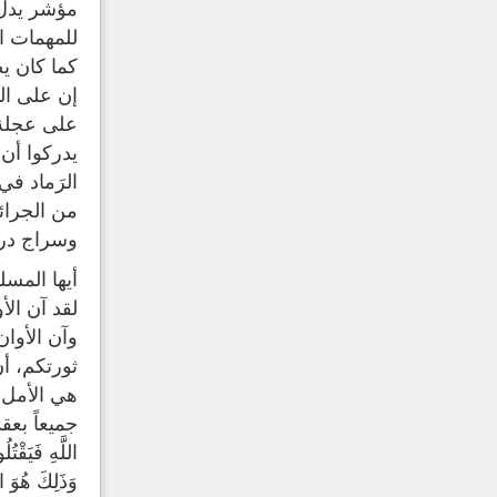
مؤشر يدل 
للمهمات ال
كما كان ي
إن على ال
على عجلة 
يدركوا أن 
الرَماد في
من الجرائ
وسراج دربه
أيها المسل
لقد آن الأ
وآن الأوا
ثورتكم، أن
هي الأمل ا
جميعاً بعقد ال
اللَّهِ فَيَقْتُ
وَذَلِكَ هُوَ ا