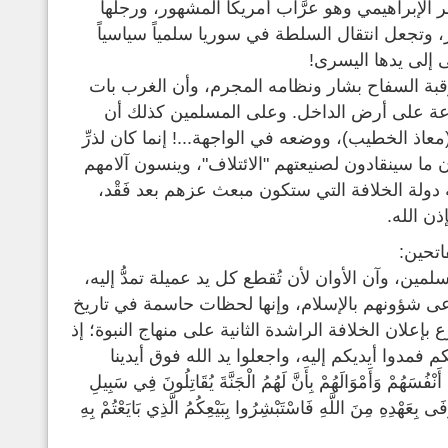
الإبراهيمي وهو عرَّاب أمريكا المشهور، ورجلها
، وتجعل انتقال السلطة في سوريا سلمياً سياسياً
 إلى يدها اليسرى!
قبة السفاح بشار ونظامه المجرم، وأن الغرب بات
رعة على أرض الداخل. وعلى المسلمين كذلك أن
اذ الخطيب)، ووضعه في الواجهة...! إنما كان لذرِّ
ما سينقادون لصنيعتهم "الائتلاف"، وينسون آلامهم
دولة الخلافة التي ستكون مبعث عزهم بعد فَقْد،
ن الله.
اتحين:
ين، وآن الأوان لأن تُقطع كل يد عميلة تمدُّ إليه،
رعى شؤونهم بالإسلام، وإنها لحظات حاسمة في تاريخ
إعلان الخلافة الراشدة الثانية على منهاج النبوة؛ إذ
فمدوا أيديكم إليه، واجعلوا يد الله فوق أيدينا
 وَأَمْوَالَهُمْ بِأَنَّ لَهُمُ الْجَنَّةَ يُقَاتِلُونَ فِي سَبِيلِ
فَى بِعَهْدِهِ مِنَ اللَّهِ فَاسْتَبْشِرُوا بِبَيْعِكُمُ الَّذِي بَايَعْتُمْ بِهِ