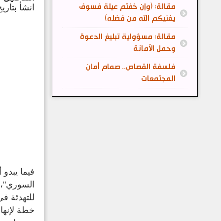
مقالة: (وإن خفتم عيلة فسوف
انشأ بتاريخ: 27 تشرين2/نوفمب
يغنيكم الله من فضله)
مقالة: مسؤولية تبليغ الدعوة
وحمل الأمانة
فلسفة القصاص.. صمام أمان
المجتمعات
فيما يبدو 
خطة لإنهاء