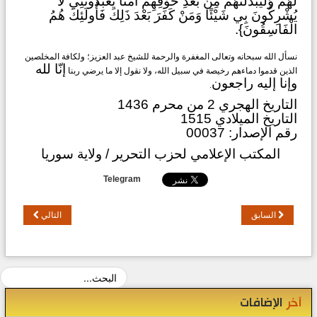
لَهُمْ وَلَيُبَدِّلَنَّهُمْ مِنْ بَعْدِ خَوْفِهِمْ أَمْنًا يَعْبُدُونَنِي لَا
يُشْرِكُونَ بِي شَيْئًا وَمَنْ كَفَرَ بَعْدَ ذَلِكَ فَأُولَئِكَ هُمُ
الْفَاسِقُونَ}.
نسأل الله سبحانه وتعالى المغفرة والرحمة للشيخ عبد العزيز؛ ولكافة المخلصين
إنّا لله
الذين قدموا دماءهم رخيصة في سبيل الله، ولا نقول إلا ما يرضي ربنا
وإنا إليه راجعون
.
التاريخ الهجري 2 من محرم 1436
التاريخ الميلادي 1515
رقم الإصدار: 00037
المكتب الإعلامي لحزب التحرير / ولاية سوريا
Telegram
السابق
التالي
آخر
الإضافات