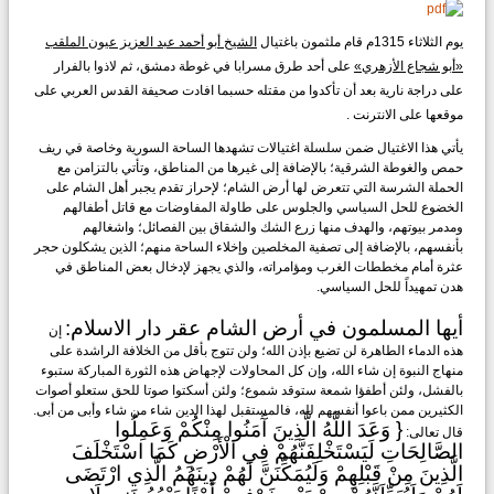
يوم الثلاثاء 1315م قام ملثمون باغتيال
الشيخ أبو أحمد عبد العزيز عيون الملقب
«أبو شجاع الأزهري»
على أحد طرق مسرابا في غوطة دمشق، ثم لاذوا بالفرار
على دراجة نارية بعد أن تأكدوا من مقتله حسبما افادت صحيفة القدس العربي على
موقعها على الانترنت .
يأتي هذا الاغتيال ضمن سلسلة اغتيالات تشهدها الساحة السورية وخاصة في ريف
حمص والغوطة الشرقية؛ بالإضافة إلى غيرها من المناطق، وتأتي بالتزامن مع
الحملة الشرسة التي تتعرض لها أرض الشام؛ لإحراز تقدم يجبر أهل الشام على
الخضوع للحل السياسي والجلوس على طاولة المفاوضات مع قاتل أطفالهم
ومدمر بيوتهم، والهدف منها زرع الشك والشقاق بين الفصائل؛ واشغالهم
بأنفسهم، بالإضافة إلى تصفية المخلصين وإخلاء الساحة منهم؛ الذين يشكلون حجر
عثرة أمام مخططات الغرب ومؤامراته، والذي يجهز لإدخال بعض المناطق في
هدن تمهيداً للحل السياسي.
أيها المسلمون في أرض الشام عقر دار الاسلام:
إن
هذه الدماء الطاهرة لن تضيع بإذن الله؛ ولن تتوج بأقل من الخلافة الراشدة على
منهاج النبوة إن شاء الله، وإن كل المحاولات لإجهاض هذه الثورة المباركة ستبوء
بالفشل، ولئن أطفؤا شمعة ستوقد شموع؛ ولئن أسكتوا صوتا للحق ستعلو أصوات
الكثيرين ممن باعوا أنفسهم لله، فالمستقبل لهذا الدين شاء من شاء وأبى من أبى.
{ وَعَدَ اللَّهُ الَّذِينَ آَمَنُوا مِنْكُمْ وَعَمِلُوا
قال تعالى:
الصَّالِحَاتِ لَيَسْتَخْلِفَنَّهُمْ فِي الْأَرْضِ كَمَا اسْتَخْلَفَ
الَّذِينَ مِنْ قَبْلِهِمْ وَلَيُمَكِّنَنَّ لَهُمْ دِينَهُمُ الَّذِي ارْتَضَى