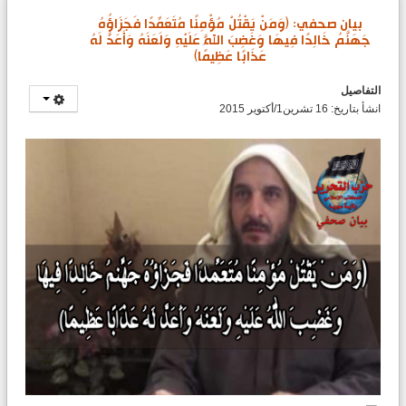
بيان صحفي: (وَمَنْ يَقْتُلْ مُؤْمِنًا مُتَعَمِّدًا فَجَزَاؤُهُ
جَهَنَّمُ خَالِدًا فِيهَا وَغَضِبَ اللَّهُ عَلَيْهِ وَلَعَنَهُ وَأَعَدَّ لَهُ
عَذَابًا عَظِيمًا)
التفاصيل
انشأ بتاريخ: 16 تشرين1/أكتوير 2015