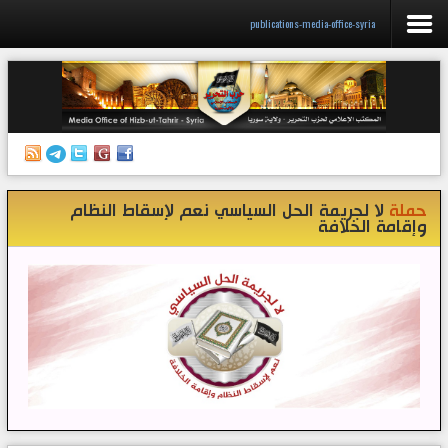
publications-media-office-syria
الرئيسية
إصدارات
أنشطة وفعاليات
حملة
لا لجريمة الحل السياسي نعم لإسقاط النظام
منبر الصحافة
وإقامة الخلافة
الكتب
تواصل معنا
إذاعة المكتب/ سوريا
قناتنا على تيليغرام