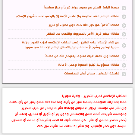
جريدة الراية: الصلح مع يهود حرامٌ شرعاً وخطرٌ سياسياً
مقالة: الواقع فتنه عظيمة ولا عاصم للأمة إلا بالوعي على مشروع الإسلام
مقالة: "الأمر" هو دين الله كله دون اجتزاء أو تبرير
مقالة: عِظم فرض الأمر بالمعروف والنهي عن المنكر
من لقاء الأستاذ علي البكري رئيس المكتب الإعلامي لحزب التحرير ولاية
سوريا توضيح وشرح لأهلنا في اوزباكستان لواقع الاحداث في سوريا
مقالة: (وإن خفتم عيلة فسوف يغنيكم الله من فضله)
مقالة: مسؤولية تبليغ الدعوة وحمل الأمانة
فلسفة القصاص.. صمام أمان المجتمعات
المكتب الإعلامي لحزب التحرير - ولاية سوريا
فقط إصداراتنا الموقعة باسمنا تعبر عن رأينا، وما عدا ذلك فهو يعبر عن رأي كاتبه
وإن نشر في موقعنا. يجوز الاقتباس وإعادة نشر ما يصدر عن حزب التحرير
ومواقعه شريطة أمانة النقل والاقتباس ودون بتر أو تأويل أو تعديل، وعلى أن
يُذكر مصدر ما نقل أو نشر . كل مقالة تأتينا، لنا الحق بنشرها أو عدمه أو التعديل
عليها، دون ذكر الأسباب. ولا تنشر إذا كانت قد نشرت قبل ذلك