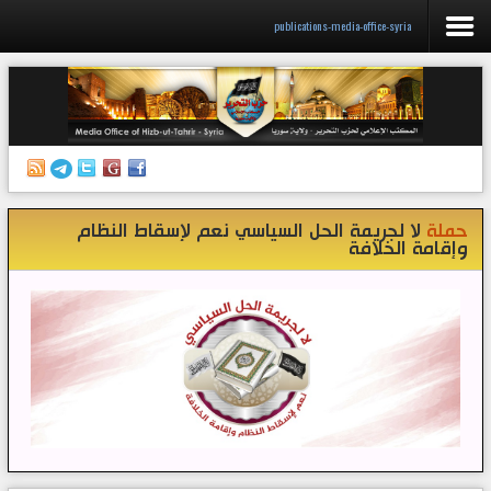
publications-media-office-syria
الرئيسية
إصدارات
أنشطة وفعاليات
حملة
لا لجريمة الحل السياسي نعم لإسقاط النظام
منبر الصحافة
وإقامة الخلافة
الكتب
تواصل معنا
إذاعة المكتب/ سوريا
قناتنا على تيليغرام