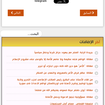
Telegram
السابق
التالي
آخر
الإضافات
جريدة الراية: الصلح مع يهود حرامٌ شرعاً وخطرٌ سياسياً
مقالة: الواقع فتنه عظيمة ولا عاصم للأمة إلا بالوعي على مشروع الإسلام
مقالة: "الأمر" هو دين الله كله دون اجتزاء أو تبرير
مقالة: عِظم فرض الأمر بالمعروف والنهي عن المنكر
من لقاء الأستاذ علي البكري رئيس المكتب الإعلامي لحزب التحرير ولاية
سوريا توضيح وشرح لأهلنا في اوزباكستان لواقع الاحداث في سوريا
مقالة: (وإن خفتم عيلة فسوف يغنيكم الله من فضله)
مقالة: مسؤولية تبليغ الدعوة وحمل الأمانة
فلسفة القصاص.. صمام أمان المجتمعات