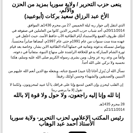
ينعى حزب التحرير / ولاية سوريا بمزيد من الحزن
والألم،
الأخ عبد الرزاق سعيد بركات (أبوعبيد)
الذي انتقل إلى جوار ربه ليلة الخميس 27 من محرم 1436هـ الموافق
20/11/2014م، أحد شباب حزب التحرير الذين كانوا من العاملين في صفوفه في
أحلك ظروف القمع والاستبداد أيام الطاغية الأب حافظ الأسد، حيث اعتُقل في
عهده مدة ست سنوات من عام 1991م حتى عام 1997م، أمضاها صابراً محتسباً،
وواصل تمسكه بدعوته وتفانيه في حملها أثناء الطاغية الابن بشار، وخاصة بعد قيام
ثورة الشام المباركة يدعو للخلافة الراشدة على منهاج النبوة، متفانياً في دعوته،
واثقاً من وعد ربه عز وجل، ومن بشرى رسوله الكريم صلى الله عليه وسلم، هكذا
نحسبه ولا نزكي على الله أحداً.
نسأل الله أن يُنزِل أخانا (أبا عبيد) فسيح جناته، ويجعله مع الذين أنعم الله عليهم من
النبيين والصديقين والشهداء وحسن أولئك رفيقاً.
إن القلب ليحزن وإن العين لتدمع وإنا على فراقك يا أبا عبيد لمحزونون، ولكننا لا
نقول إلا ما يرضي ربنا:
إنا لله وإنا إليه راجعون، ولا حول ولا قوة إلا بالله
28 محرم 1435هـ
21/11/2014م
رئيس المكتب الإعلامي لحزب التحرير- ولاية سوريا
الأستاذ أحمد عبد الوهاب