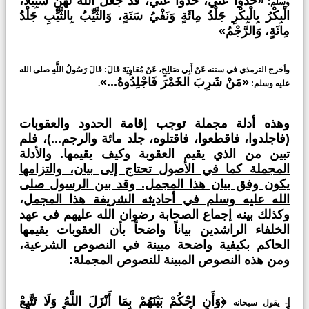
«خُذُوا عَنِّي، خُذُوا عَنِّي، قَدْ جَعَلَ اللهُ لَهُنَّ سَبِيلًا،
وسلم:
الْبِكْرُ بِالْبِكْرِ جَلْدُ مِائَةٍ وَنَفْيُ سَنَةٍ، وَالثَّيِّبُ بِالثَّيِّبِ جَلْدُ
مِائَةٍ، وَالرَّجْمُ»
وأخرج الترمذي في سننه عَنْ أَبِي صَالِحٍ، عَنْ مُعَاوِيَةَ قَالَ: قَالَ رَسُولُ اللَّهِ صلى الله
«مَنْ شَرِبَ الخَمْرَ فَاجْلِدُوهُ...»
عليه وسلم:
.
وهذه أدلة مجملة توجب إقامة الحدود والعقوبات
(فاجلدوا، فاقطعوا، فاقتلوه، جلد مائة والرجم...)، فلم
تبين من الذي يقيم العقوبة وكيف يقيمها.
والأدلة
المجملة كما في الأصول تحتاج إلى بيان، والتزامها
يكون وفق بيان هذا المجمل. وقد بين الرسول صلى
الله عليه وسلم في أحاديثه الشريفة هذا المجمل
،
وكذلك بينه إجماع الصحابة رضوان الله عليهم في عهد
الخلفاء الراشدين بياناً واضحاً بأن العقوبات يقيمها
الحاكم بكيفية واضحة مبينة في النصوص الشرعية،
ومن هذه النصوص المبينة للنصوص المجملة:
﴿وَأَنِ احْكُمْ بَيْنَهُمْ بِمَا أَنْزَلَ اللَّهُ وَلَا تَتَّبِعْ
أ- يقول سبحانه