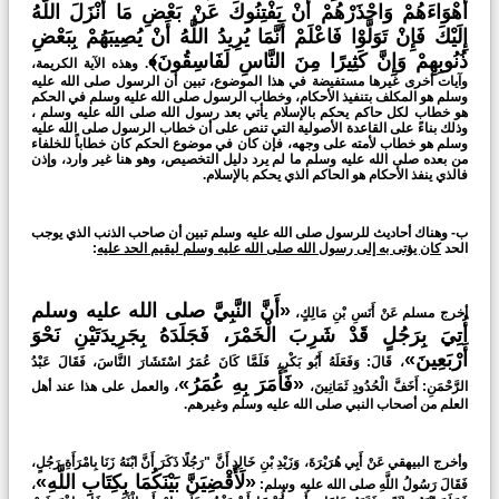
أَهْوَاءَهُمْ وَاحْذَرْهُمْ أَنْ يَفْتِنُوكَ عَنْ بَعْضِ مَا أَنْزَلَ اللَّهُ
إِلَيْكَ فَإِنْ تَوَلَّوْا فَاعْلَمْ أَنَّمَا يُرِيدُ اللَّهُ أَنْ يُصِيبَهُمْ بِبَعْضِ
ذُنُوبِهِمْ وَإِنَّ كَثِيرًا مِنَ النَّاسِ لَفَاسِقُونَ﴾
. وهذه الآية الكريمة،
وآيات أخرى غيرها مستفيضة في هذا الموضوع، تبين أن الرسول صلى الله عليه
وسلم هو المكلف بتنفيذ الأحكام، وخطاب الرسول صلى الله عليه وسلم في الحكم
هو خطاب لكل حاكم يحكم بالإسلام يأتي بعد رسول الله صلى الله عليه وسلم ،
وذلك بناءً على القاعدة الأصولية التي تنص على أن خطاب الرسول صلى الله عليه
وسلم هو خطاب لأمته على وجهه، فإن كان في موضوع الحكم كان خطاباً للخلفاء
من بعده صلى الله عليه وسلم ما لم يرد دليل التخصيص، وهو هنا غير وارد، وإذن
فالذي ينفذ الأحكام هو الحاكم الذي يحكم بالإسلام.
ب- وهناك أحاديث للرسول صلى الله عليه وسلم تبين أن صاحب الذنب الذي يوجب
الحد
كان يؤتى به إلى رسول الله صلى الله عليه وسلم ليقيم الحد عليه
:
«أَنَّ النَّبِيَّ صلى الله عليه وسلم
أخرج مسلم عَنْ أَنَسِ بْنِ مَالِكٍ،
أُتِيَ بِرَجُلٍ قَدْ شَرِبَ الْخَمْرَ، فَجَلَدَهُ بِجَرِيدَتَيْنِ نَحْوَ
أَرْبَعِينَ»
، قَالَ: وَفَعَلَهُ أَبُو بَكْرٍ، فَلَمَّا كَانَ عُمَرُ اسْتَشَارَ النَّاسَ، فَقَالَ عَبْدُ
«فَأَمَرَ بِهِ عُمَرُ»
الرَّحْمَنِ: أَخَفَّ الْحُدُودِ ثَمَانِينَ،
، والعمل على هذا عند أهل
العلم من أصحاب النبي صلى الله عليه وسلم وغيرهم.
وأخرج البيهقي عَنْ أَبِي هُرَيْرَةَ، وَزَيْدِ بْنِ خَالِدٍ أَنَّ "رَجُلًا ذَكَرَ أَنَّ ابْنَهُ زَنَا بِامْرَأَةِ رَجُلٍ،
«لَأَقْضِيَنَّ بَيْنَكُمَا بِكِتَابِ اللَّهِ»
فَقَالَ رَسُولُ اللَّهِ صلى الله عليه وسلم:
،