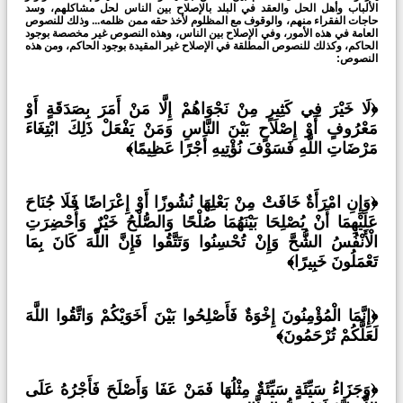
الألباب وأهل الحل والعقد في البلد بالإصلاح بين الناس لحل مشاكلهم، وسد
حاجات الفقراء منهم، والوقوف مع المظلوم لأخذ حقه ممن ظلمه... وذلك للنصوص
العامة في هذه الأمور، وفي الإصلاح بين الناس، وهذه النصوص غير مخصصة بوجود
الحاكم، وكذلك للنصوص المطلقة في الإصلاح غير المقيدة بوجود الحاكم، ومن هذه
النصوص:
﴿لَا خَيْرَ فِي كَثِيرٍ مِنْ نَجْوَاهُمْ إِلَّا مَنْ أَمَرَ بِصَدَقَةٍ أَوْ
مَعْرُوفٍ أَوْ إِصْلَاحٍ بَيْنَ النَّاسِ وَمَنْ يَفْعَلْ ذَلِكَ ابْتِغَاءَ
مَرْضَاتِ اللَّهِ فَسَوْفَ نُؤْتِيهِ أَجْرًا عَظِيمًا﴾
﴿وَإِنِ امْرَأَةٌ خَافَتْ مِنْ بَعْلِهَا نُشُوزًا أَوْ إِعْرَاضًا فَلَا جُنَاحَ
عَلَيْهِمَا أَنْ يُصْلِحَا بَيْنَهُمَا صُلْحًا وَالصُّلْحُ خَيْرٌ وَأُحْضِرَتِ
الْأَنْفُسُ الشُّحَّ وَإِنْ تُحْسِنُوا وَتَتَّقُوا فَإِنَّ اللَّهَ كَانَ بِمَا
تَعْمَلُونَ خَبِيرًا﴾
﴿إِنَّمَا الْمُؤْمِنُونَ إِخْوَةٌ فَأَصْلِحُوا بَيْنَ أَخَوَيْكُمْ وَاتَّقُوا اللَّهَ
لَعَلَّكُمْ تُرْحَمُونَ﴾
﴿وَجَزَاءُ سَيِّئَةٍ سَيِّئَةٌ مِثْلُهَا فَمَنْ عَفَا وَأَصْلَحَ فَأَجْرُهُ عَلَى