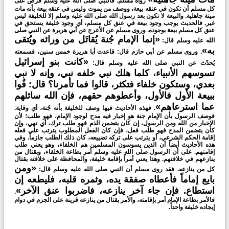
رواه مسلم. فالنبي صلى الله عليه وسلم فرض على
كل مسلم أن تكون في عنقه بيعة، ووصف من يموت وليس في عنقه بيعة بأنه مات
ميتة جاهلية. والبيعة لا تكون بعد رسول الله صلى الله عليه وسلم إلا للخليفة ليس
غير. فالحديث يوجب وجود بيعة في عنق كل مسلم، أي وجود خليفة يستحق في
عنق كل مسلم بيعة بوجوده. وروى مسلم عن الأعرج عن أبي هريرة عن النبي صلى
«إنما الإمام جُنة يُقاتَل من ورائه ويُتقى
الله عليه وسلم قال:
به»
. وروى مسلم عن أبي حازم قال: قاعدت أبا هريرة خمس سنين، فسمعته
«كانت بنو إسرائيل
يُحدّث عن النبي صلى الله عليه وسلم قال:
تسوسهم الأنبياء، كلما هلك نبي خلفه نبي، وإنه لا نبي
بعدي، وستكون خلفاء فتكثر، قالوا فما تأمرنا؟ قال: فُوا
ببيعة الأول فالأول، وأعطوهم حقهم، فإن الله سائلهم
عما استرعاهم»
. فهذه الأحاديث فيها وصف للخليفة بأنه جُنة، أي وقاية.
فوصف الرسول بأن الإمام جنة هو إخبار فيه مدح لوجود الإمام، فهو طلب؛ لأن
الإخبار من الله ومن الرسول، إن كان يتضمن الذم فهو طلب ترك، أي نهي، وإن
كان يتضمن المدح فهو طلب فعل، فإن كان الفعل المطلوب يترتب على فعله
إقامة الحكم الشرعي، أو يترتب على تركه تضييعه، كان ذلك الطلب جازماً. وفي
هذه الأحاديث أيضاً أن الذين يسوسون المسلمين هم الخلفاء، وهو يعني طلب
إقامتهم. على أن الرسول صلى الله عليه وسلم أمر بطاعة الخلفاء، وبقتال من
ينازعهم في خلافتهم. وهذا يعني أمراً بإقامة خليفة، والمحافظة على خلافته بقتال
«ومن
كل من ينازعه. فقد روى مسلم أن النبي صلى الله عليه وسلم قال:
بايع إماماً فأعطاه صفقة يده، وثمره قلبه، فليطعه إن
استطاع. فإن جاء آخر ينازعه، فاضربوا عنق الآخر»
.
فالأمر بطاعة الإمام أمر بإقامته، والأمر بقتال من ينازعه قرينة على الجزم في دوام
إيجاده خليفة واحداً.