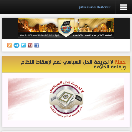
publications-hizb-ut-tahrir
الرئيسية
إصدارات
أنشطة وفعاليات
حملة
لا لجريمة الحل السياسي نعم لإسقاط النظام
منبر الصحافة
وإقامة الخلافة
الكتب
تواصل معنا
إذاعة المكتب/ سوريا
قناتنا على تيليغرام