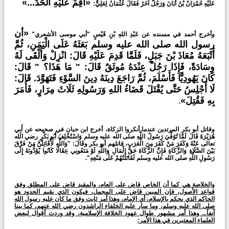
«أَقِمْ عَلَيْهِ الْحَدَّ...»
عَلَيْهِ حُمْرَانُ بْنُ أَبَانَ وَرَجُلٌ آخَرُ فَقَالَ عُثْمَانُ لِعَلِيٍّ:
«أن
وأخرج أحمد في مسنده عن عَبْدِ اللهِ بْنِ قَيْسٍ "أبي موسى الأشعري"
رسول الله صلى الله عليه وسلم بَعَثَهُ عَلَى الْيَمَنِ، ثُمَّ
أَتْبَعَهُ مُعَاذَ بْنَ جَبَلٍ، فَلَمَّا قَدِمَ عَلَيْهِ قَالَ: انْزِلْ وَأَلْقَى لَهُ
وِسَادَةً، فَإِذَا رَجُلٌ عِنْدَهُ مُوثَقٌ قَالَ: " مَا هَذَا؟ " قَالَ:
كَانَ يَهُودِيًّا فَأَسْلَمَ، ثُمَّ رَاجَعَ دِينَهُ دِينَ السَّوْءِ فَتَهَوَّدَ. قَالَ:
لَا أَجْلِسُ حَتَّى يُقْتَلَ قَضَاءُ اللهِ وَرَسُولِهِ ثَلَاثَ مِرَارٍ، فَأَمَرَ
بِهِ فَقُتِلَ»
.
وقاتل أبو بكر المرتدين عندما أنكروا الزكاة، أخرج ابن حبان في صحيحه عن أَبِي
هُرَيْرَةَ قَالَ لَمَّا تُوُفِّيَ رَسُولُ اللَّهِ صلى الله عليه وسلم وَاسْتُخْلِفَ أَبُو بَكْرٍ رضي الله
تعالى عَنْهُ وَكَفَرَ مَنْ كَفَرَ مِنَ الْعَرَبِ، قاتلهم أبو بكر وقَالَ: "وَاللَّهِ لَأُقَاتِلَنَّ مَنْ فَرَّقَ
بَيْنَ الصَّلَاةِ وَالزَّكَاةِ فَإِنَّ الزَّكَاةَ حَقُّ الْمَالِ وَاللَّهِ لَوْ مَنَعُونِي عِقَالًا كَانُوا يُؤَدُّونَهُ إِلَى
رَسُولِ اللَّهِ صلى الله عليه وسلم لَقَاتَلْتُهُمْ عَلَى مَنْعِهِ".
والخلاصة هي كما أن الخاص قاض على العام، والمقيد قاض على المطلق وفق
قواعد الأصول، فإن المبين قاض على المجمل، فيكون الذي يقيم الحدود هو
الحاكم الذي يحكم بالإسلام، أي الإمام، وهذا أمر ثابت وفق ما كان عليه رسول الله
صلى الله عليه وسلم، وما سار عليه الخلفاء الراشدون رضي الله عنهم، كما بينا
آنفاً... وهذا أمر مشهور طوال عهود الخلافة الإسلامية، وقد وردت أقوال لبعض
العلماء المعتبرين في هذا الأمر: