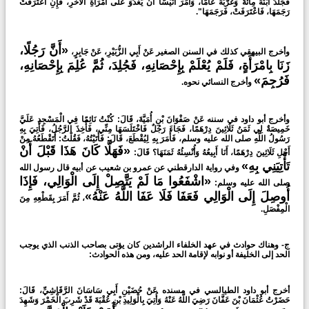
فَجَلَدَ ابْنَهُ مِائَةً وَغَرَّبَهُ عَامًا، وَأَمَرَ أُنَيْسًا أَنْ يَغْدُوَ عَلَى امْرَأَةِ الْآخَرِ، فَإِنِ اعْتَرَفَتْ
رَجَمَهَا، فَاعْتَرَفَتْ، فَرَجَمَهَا".
«أَنَّ رَجُلًا،
وأخرج البيهقي كذلك في السنن الصغير عَنْ أَبِي الزُّبَيْرِ، عَنْ جَابِرٍ،
زَنَا بِامْرَأَةٍ، فَلَمْ يُعْلَمْ بِإِحْصَانِهِ، فَجُلِدَ، ثُمَّ عُلِمَ بِإِحْصَانِهِ،
فَرُجِمَ»
وأخرج النسائي نحوه.
وأخرج أبو داود في سننه عَنْ صَفْوَانَ بْنِ أُمَيَّةَ، قَالَ: كُنْتُ نَائِمًا فِي الْمَسْجِدِ عَلَيَّ
خَمِيصَةٌ لِي ثَمَنُ ثَلَاثِينَ دِرْهَمًا، فَجَاءَ رَجُلٌ فَاخْتَلَسَهَا مِنِّي، فَأُخِذَ الرَّجُلُ، فَأُتِيَ بِهِ
رَسُولُ اللَّهِ صلى الله عليه وسلم، فَأَمَرَ بِهِ لِيُقْطَعَ، قَالَ: فَأَتَيْتُهُ، فَقُلْتُ: أَتَقْطَعُهُ مِنْ
«فَهَلَّا كَانَ هَذَا قَبْلَ أَنْ
أَجْلِ ثَلَاثِينَ دِرْهَمًا، أَنَا أَبِيعُهُ وَأُنْسِئُهُ ثَمَنَهَا؟ قَالَ:
تَأْتِيَنِي بِهِ»
وفي رواية الدارقطني عن عمرو بن شعيب عن أبيه قال رسول الله
«اشْفَعُوا مَا لَمْ يَتَّصِلْ إِلَى الْوَالِي، فَإِذَا
صلى الله عليه وسلم:
أُوصِلَ إِلَى الْوَالِي فَعَفَا فَلَا عَفَا اللَّهُ عَنْهُ»
، ثُمَّ أَمَرَ بِقَطْعِهِ مِنَ
الْمِفْصَلِ.
ج- وهناك حوادث في عهد الخلفاء الراشدين كان يؤتى بصاحب الذنب الذي يوجب
الحد إلى الخليفة أو نوابه لإقامة الحد عليه، ومن هذه الحوادث:
أخرج أبو داود الطيالسي في مسنده عَنْ حُضَيْنِ أَبِي سَاسَانَ الرَّقَاشِيِّ، قَالَ:
حَضَرْتُ عُثْمَانَ بْنَ عَفَّانَ رَضِيَ اللَّهُ عَنْهُ وَأُتِيَ بِالْوَلِيدِ بْنِ عُقْبَةَ قَدْ شَرِبَ الْخَمْرَ وَشَهِدَ