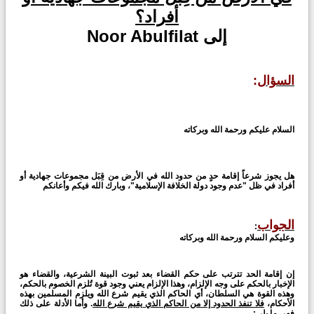
أفراد؟
إلى Noor Abulfilat
السؤال
:
السلام عليكم ورحمة الله وبركاته
هل يجوز شرعاً إقامة حدٍ من حدود الله في الأرض من قِبَل مجموعات جهادية أو
أفراد في ظل "عدم وجود دولة الخلافة الإسلامية"، وبارك الله فيكم وأعانكم
الجواب
:
وعليكم السلام ورحمة الله وبركاته
إن إقامة الحد تترتب على حكم القضاء بعد ثبوت البينة الشرعية، والقضاء هو
الإخبار بالحكم على وجه الإلزام، وهذا الإلزام يعني وجود قوة تُلزم الخصوم بالحكم،
وهذه القوة هي السلطان، أي الحاكم الذي يقيم شرع الله ويلزم المسلمين بهذه
الأحكام،
فلا تنفذ الحدود إلا من الحاكم الذي يقيم شرع الله
. وأما الأدلة على ذلك
فهي ما يلي: