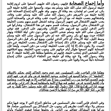
وأما إجماع الصحابة
فإنهم، رضوان الله عليهم، أجمعوا على لزوم إقامة
خليفة لرسول الله صلى الله عليه وسلم بعد موته، وأجمعوا على إقامة خليفة لأبي
بكر، ثم لعمر، ثم لعثمان، بعد وفاة كل منهم. وقد ظهر تأكيد إجماع الصحابة على
إقامة خليفة من تأخيرهم دفن رسول الله صلى الله عليه وسلم عقب وفاته،
واشتغالهم بنصب خليفة له، مع أن دفن الميت عقب وفاته فرض. والصحابة الذين
يجب عليهم الاشتغال في تجهيز الرسول ودفنه اشتغل قسم منهم بنصب الخليفة
عن الاشتغال بدفن الرسول، وسكت قسم منهم عن هذا الاشتغال، وشاركوا في
تأخير الدفن ليلتين مع قدرتهم على الإنكار، وقدرتهم على الدفن، فقد توفي
الرسول صلى الله عليه وسلم ضحى الاثنين، وبقي دون دفن ليلة الثلاثاء ونهار
الثلاثاء حيث بويع أبو بكر رضي الله عنه ثم دفن الرسول صلى الله عليه وسلم
وسط الليل، ليلة الأربعاء، أي تأخر الدفن ليلتين، وبويع أبو بكر قبل دفن الرسول
صلى الله عليه وسلم. فكان ذلك إجماعاً على الاشتغال بنصب الخليفة عن دفن
الميت، ولا يكون ذلك إلا إذا كان نصب الخليفة أوجب من دفن الميت. وأيضاً فإن
الصحابة كلهم أجمعوا طوال أيام حياتهم على وجوب نصب الخليفة. ومع اختلافهم
على الشخص الذي يُنتخب خليفة، فإنهم لم يختلفوا مطلقاً على إقامة خليفة، لا عند
وفاة رسول الله، ولا عند وفاة أي خليفة من الخلفاء الراشدين. فكان إجماع
الصحابة دليلاً صريحاً وقوياً على وجوب نصب الخليفة.
وهكذا فإن الواجب على المسلمين عند عدم وجود الحاكم الذي يحكم بالإسلام
"الخليفة" أن يبذلوا الوسع في إيجاده، ووجود الخليفة فرض وأي فرض، فهو الذي
يقيم الحدود الواجبة من رب العالمين، وما لا يتم الواجب إلا به فهو واجب، وبخاصة
وأن إقامة الحدود فرض عظيم فيه صلاح الأمة واستقامة أمرها. أخرج ابن ماجه في
سننه عَنْ أَبِي هُرَيْرَةَ قَالَ: قَالَ رَسُولُ اللَّهِ صلى الله عليه وسلم: «حَدٌّ يُعْمَلُ بِهِ فِي
الْأَرْضِ، خَيْرٌ لِأَهْلِ الْأَرْضِ مِنْ أَنْ يُمْطَرُوا أَرْبَعِينَ صَبَاحًا».
وفي الختام فإني ألفت نظر المسلمين في مناطق النزاع التي لا يوجد فيها حكم
مستقر ولا دولة، ألفت نظرهم إلى وجوب حل المشاكل بين المسلمين صلحاً، فلا
يتركوا هذه المشاكل تتفاقم بين الناس بل يحلوها صلحا فيقوم العلماء وأولو