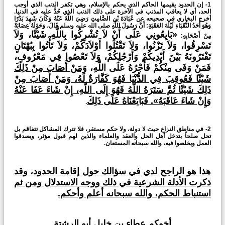
1- إن الحدود يقيمها الحاكم الذي يحكم بالإسلام، وهي تكفر الذنب الذي أوجب
الحد، أي لا يعاقب المذنب في الآخرة على ذلك الذنب الذي حُدَّ عليه في الدنيا.
أخرج البخاري في صحيحه عن عُبَادَةَ بْنِ الصَّامِتِ رَضِيَ اللَّهُ عَنْهُ وَكَانَ شَهِدَ بَدْرًا
وَهُوَ أَحَدُ النُّقَبَاءِ لَيْلَةَ العَقَبَةِ: أَنَّ رَسُولَ اللَّهِ صلى الله عليه وسلم قَالَ، وَحَوْلَهُ عِصَابَةٌ
«بَايِعُونِي عَلَى أَنْ لاَ تُشْرِكُوا بِاللَّهِ شَيْئًا، وَلاَ
مِنْ أَصْحَابِهِ:
تَسْرِقُوا، وَلاَ تَزْنُوا، وَلاَ تَقْتُلُوا أَوْلاَدَكُمْ، وَلاَ تَأْتُوا بِبُهْتَانٍ
تَفْتَرُونَهُ بَيْنَ أَيْدِيكُمْ وَأَرْجُلِكُمْ، وَلاَ تَعْصُوا فِي مَعْرُوفٍ،
فَمَنْ وَفَى مِنْكُمْ فَأَجْرُهُ عَلَى اللَّهِ،
وَمَنْ أَصَابَ مِنْ ذَلِكَ
شَيْئًا فَعُوقِبَ فِي الدُّنْيَا فَهُوَ كَفَّارَةٌ لَهُ، وَمَنْ أَصَابَ مِنْ
ذَلِكَ شَيْئًا ثُمَّ سَتَرَهُ اللَّهُ فَهُوَ إِلَى اللَّهِ، إِنْ شَاءَ عَفَا عَنْهُ
وَإِنْ شَاءَ عَاقَبَهُ». فَبَايَعْنَاهُ عَلَى ذَلِكَ
.
2- في مناطق النزاع حيث لا دولة، ولا حكم مستقر، فلا تترك المشاكل تتفاقم بل
تحل صلحاً بتدخل أهل الحل والعقد والعلماء والذين لهم قبول مؤثر، ويصدقوا
العمل ويخلصوا فيه، والله سبحانه المستعان.
هذا هو الراجح لدي في سؤالك حول إقامة الحدود، وقد
ذكرت الأدلة الشرعية في ذلك ووجه الاستدلال ومن ثم
استنباط الحكم، والله سبحانه أعلم وأحكم.
أخوكم عطاء بن خليل أبو الرشتة