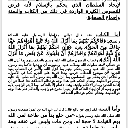
لإيجاد السلطان الذي يحكم بالإسلام لأنه فرض
للنصوص الكثيرة الواردة في ذلك من الكتاب والسنة
وإجماع الصحابة
:
أما الكتاب
فقد قـال تعالى مخاطباً الرسـول عليه الصـلاة
﴿فَاحْكُمْ بَيْنَهُمْ بِمَا أَنْزَلَ اللَّهُ وَلَا تَتَّبِعْ أَهْوَاءَهُمْ عَمَّا
والسـلام:
جَاءَكَ مِنَ الْحَقِّ﴾
﴿وَأَنِ احْكُمْ بَيْنَهُمْ بِمَا أَنْزَلَ اللَّهُ
، وقوله:
وَلَا تَتَّبِعْ أَهْوَاءَهُمْ وَاحْذَرْهُمْ أَنْ يَفْتِنُوكَ عَنْ بَعْضِ مَا أَنْزَلَ
اللَّهُ إِلَيْك﴾
، وخطاب الرسول صلى الله عليه وسلم بالحكم بينهم بما أنزل الله
هو خطاب لأمته صلوات الله وسلامه عليه، ومفهومه أن يوجِدوا حاكماً بعد رسول
الله صلى الله عليه وسلم يحكم بينهم بما أنزل الله، والأمر في الخطاب يفيد
الجزم؛ لأن موضوع الخطاب فرض، وهذا قرينة على الجزم كما في الأصول،
والحاكم الذي يحكم بين المسلمين بما أنزل الله بعد رسول الله صلى الله عليه
وسلم هو الخليفة. ونظام الحكم على هذا الوجه هو نظام الخـلافة. هذا فضلاً عن أن
إقامة الحدود وسائر الأحكام واجبة، وهذه لا تقام إلا بالحاكم، وما لا يتم الواجب إلا به
فهو واجب، أي أن إيجاد الحاكم الذي يقيم الشرع هو واجب. والحاكم على هذا الوجه
هو الخليفة، ونظام الحكم هو نظام الخـلافة.
وأما السنة
فقد رُوي عن نافع قال: قال لي عبد الله بن عمر: سمعت رسول
«من خلع يداً من طاعة لقي الله
الله صلى الله عليه وسلم يقول:
يوم القيامة لا حجة له، ومن مات وليس في عنقه بيعة
مات ميتة جاهلية»