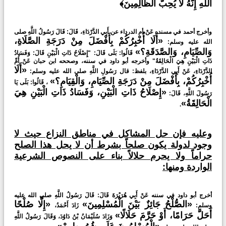
اللَّهِ إِنَّهُ لَا يُحِبُّ الظَّالِمِينَ﴾
وأخرج أحمد في مسنده عَنْ أم الدرداء عن أَبِي الدَّرْدَاءِ، قَالَ: قَالَ رَسُولُ اللَّهِ صلى
«أَلَا أُخْبِرُكُمْ بِأَفْضَلَ مِنْ دَرَجَةِ الصَّلَاةِ،
الله عليه وسلم:
وَالصِّيَامِ، وَالصَّدَقَةِ؟»
قَالُوا: بَلَى قَالَ: "إِصْلَاحُ ذَاتِ الْبَيْنِ قَالَ: وَفَسَادُ
ذَاتِ الْبَيْنِ هِيَ الْحَالِقَةُ" وأخرجه أبو داود في سننه، وصححه ابن حبان عَنْ أُمِّ
«أَلَا
الدَّرْدَاءِ، عَنْ أَبِي الدَّرْدَاءِ، بلفظ: قال رَسُولِ اللَّهِ صلى الله عليه وسلم:
أُخْبِرُكُمْ، بِأَفْضَلَ مِنْ دَرَجَةِ الصِّيَامِ، وَالْقِيَامِ؟»
، قَالُوا: بَلَى يَا
«إِصْلَاحُ ذَاتِ الْبَيْنِ، وَفَسَادُ ذَاتِ الْبَيْنِ هِيَ
رَسُولَ اللَّهِ، قَالَ:
الْحَالِقَةُ»
.
وعليه فإن حل المشاكل في مناطق النزاع حيث لا
وجود لدولة يكون صلحاً بشرط أن لا يحل هذا الصلح
حراماً ولا يحرم حلالاً بناء على النصوص الشرعية
الواردة ومنها:
أخرج أبو داود في سننه عَنْ أَبِي هُرَيْرَةَ قَالَ: قَالَ رَسُولُ اللَّهِ صلى الله عليه
«الصُّلْحُ جَائِزٌ بَيْنَ الْمُسْلِمِينَ»
«إِلَّا صُلْحًا
وسلم:
زَادَ أَحْمَدُ،
أَحَلَّ حَرَامًا، أَوْ حَرَّمَ حَلَالًا»
وَزَادَ سُلَيْمَانُ بْنُ دَاوُدَ، وَقَالَ رَسُولُ اللَّهِ