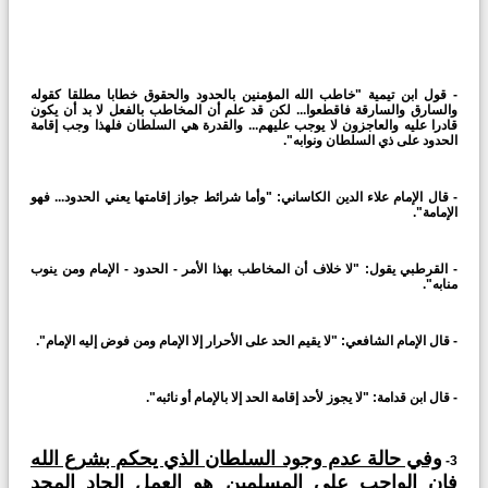
- قول ابن تيمية "خاطب الله المؤمنين بالحدود والحقوق خطابا مطلقا كقوله
والسارق والسارقة فاقطعوا... لكن قد علم أن المخاطب بالفعل لا بد أن يكون
قادرا عليه والعاجزون لا يوجب عليهم... والقدرة هي السلطان فلهذا وجب إقامة
الحدود على ذي السلطان ونوابه".
- قال الإمام علاء الدين الكاساني: "وأما شرائط جواز إقامتها يعني الحدود... فهو
الإمامة".
- القرطبي يقول: "لا خلاف أن المخاطب بهذا الأمر - الحدود - الإمام ومن ينوب
منابه".
- قال الإمام الشافعي: "لا يقيم الحد على الأحرار إلا الإمام ومن فوض إليه الإمام".
- قال ابن قدامة: "لا يجوز لأحد إقامة الحد إلا بالإمام أو نائبه".
وفي حالة عدم وجود السلطان الذي يحكم بشرع الله
3-
فإن الواجب على المسلمين هو العمل الجاد المجد