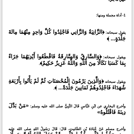
1- أدلة مجملة ومنها:
﴿الزَّانِيَةُ وَالزَّانِي فَاجْلِدُوا كُلَّ وَاحِدٍ مِنْهُمَا مِائَةَ
يقول سبحانه:
جَلْدَةٍ... ﴾
﴿وَالسَّارِقُ وَالسَّارِقَةُ فَاقْطَعُوا أَيْدِيَهُمَا جَزَاءً
ويقول سبحانه:
بِمَا كَسَبَا نَكَالًا مِنَ اللَّهِ وَاللَّهُ عَزِيزٌ حَكِيمٌ﴾
.
﴿وَالَّذِينَ يَرْمُونَ الْمُحْصَنَاتِ ثُمَّ لَمْ يَأْتُوا بِأَرْبَعَةِ
ويقول سبحانه
شُهَدَاءَ فَاجْلِدُوهُمْ ثَمَانِينَ جَلْدَةً... ﴾
.
«مَنْ بَدَّلَ
وأخرج البخاري عن ابْنِ عَبَّاسٍ قَالَ النَّبِيُّ صلى الله عليه وسلم:
دِينَهُ فَاقْتُلُوهُ»
وأخرج مسلم عَنْ عُبَادَةَ بْنِ الصَّامِتِ، قَالَ: قَالَ رَسُولُ اللهِ صلى الله عليه