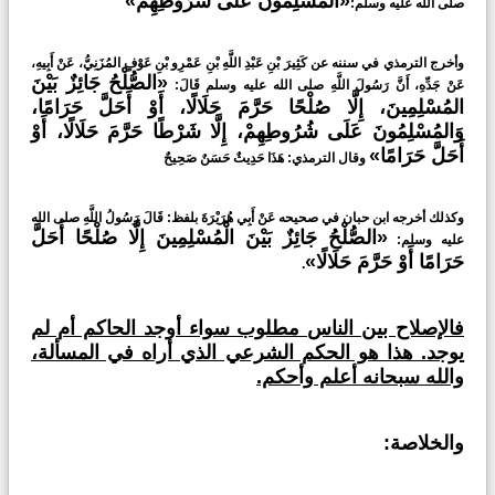
«الْمُسْلِمُونَ عَلَى شُرُوطِهِمْ»
صلى الله عليه وسلم:
وأخرج الترمذي في سننه عن كَثِيرَ بْنِ عَبْدِ اللَّهِ بْنِ عَمْرِو بْنِ عَوْفٍ المُزَنِيُّ، عَنْ أَبِيهِ،
«الصُّلْحُ جَائِزٌ بَيْنَ
عَنْ جَدِّهِ، أَنَّ رَسُولَ اللَّهِ صلى الله عليه وسلم قَالَ:
المُسْلِمِينَ، إِلَّا صُلْحًا حَرَّمَ حَلَالًا، أَوْ أَحَلَّ حَرَامًا،
وَالمُسْلِمُونَ عَلَى شُرُوطِهِمْ، إِلَّا شَرْطًا حَرَّمَ حَلَالًا، أَوْ
أَحَلَّ حَرَامًا»
وقال الترمذي: هَذَا حَدِيثٌ حَسَنٌ صَحِيحٌ
وكذلك أخرجه ابن حبان في صحيحه عَنْ أَبِي هُرَيْرَةَ بلفظ: قَالَ رَسُولُ اللَّهِ صلى الله
«الصُّلْحُ جَائِزٌ بَيْنَ الْمُسْلِمِينَ إِلَّا صُلْحًا أَحَلَّ
عليه وسلم:
حَرَامًا أَوْ حَرَّمَ حَلَالًا»
.
فالإصلاح بين الناس مطلوب سواء أوجد الحاكم أم لم
يوجد. هذا هو الحكم الشرعي الذي أراه في المسألة،
والله سبحانه أعلم وأحكم.
والخلاصة: