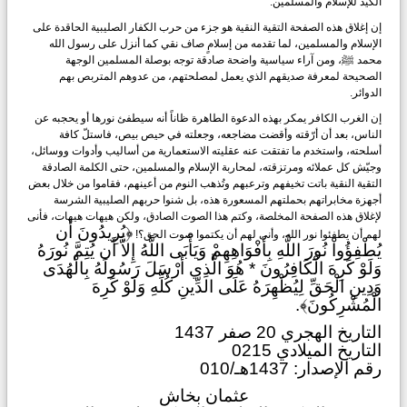
الكيد للإسلام ‏والمسلمين.‏
إن إغلاق هذه الصفحة التقية النقية هو جزء من حرب الكفار الصليبية الحاقدة على
الإسلام والمسلمين، لما ‏تقدمه من إسلامٍ صاف نقي كما أنزل على رسول الله
محمد ‏ﷺ، ومن آراء سياسية واضحة صادقة توجه بوصلة ‏المسلمين الوجهة
الصحيحة لمعرفة صديقهم الذي يعمل لمصلحتهم، من عدوهم المتربص بهم
الدوائر.‏
إن الغرب الكافر يمكر بهذه الدعوة الطاهرة ظاناً أنه سيطفئ نورها أو يحجبه عن
الناس، بعد أن أرّقته وأقضت ‏مضاجعه، وجعلته في حيص بيص، فاستلّ كافة
أسلحته، واستخدم ما تفتقت عنه عقليته الاستعمارية من أساليب ‏وأدوات ووسائل،
وجيّش كل عملائه ومرتزقته، لمحاربة الإسلام والمسلمين، حتى الكلمة الصادقة
التقية النقية باتت ‏تخيفهم وترعبهم وتُذهب النوم من أعينهم، فقاموا من خلال بعض
أجهزة مخابراتهم بحملتهم المسعورة هذه، بل ‏شنوا حربهم الصليبية الشرسة
لإغلاق هذه الصفحة المخلصة، وكتم هذا الصوت الصادق، ولكن هيهات هيهات، ‏فأنى
﴿يُرِيدُونَ أَن
لهم أن يطفئوا نور الله، وأنى لهم أن يكتموا صوت الحق؟!
يُطْفِؤُواْ نُورَ اللَّهِ بِأَفْوَاهِهِمْ وَيَأْبَى اللَّهُ ‏إِلاَّ أَن يُتِمَّ نُورَهُ
وَلَوْ كَرِهَ الْكَافِرُونَ * هُوَ الَّذِي أَرْسَلَ رَسُولَهُ بِالْهُدَى
وَدِينِ الْحَقِّ لِيُظْهِرَهُ عَلَى الدِّينِ كُلِّهِ وَلَوْ كَرِهَ
‏الْمُشْرِكُونَ﴾.‏
التاريخ الهجري 20 صفر 1437
التاريخ الميلادي 0215
رقم الإصدار: 1437هـ/010
عثمان بخاش