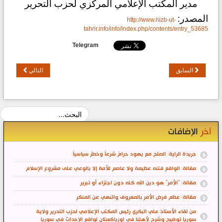
مدير المكتب الإعلامي المركزي لحزب التحرير
المصدر:
http://www.hizb-ut-
tahrir.info/info/index.php/contents/entry_53685
Telegram
السابق
التالي
آخر
الإضافات
جريدة الراية: الصلح مع يهود حرامٌ شرعاً وخطرٌ سياسياً
مقالة: الواقع فتنه عظيمة ولا عاصم للأمة إلا بالوعي على مشروع الإسلام
مقالة: "الأمر" هو دين الله كله دون اجتزاء أو تبرير
مقالة: عِظم فرض الأمر بالمعروف والنهي عن المنكر
من لقاء الأستاذ علي البكري رئيس المكتب الإعلامي لحزب التحرير ولاية
سوريا توضيح وشرح لأهلنا في اوزباكستان لواقع الاحداث في سوريا