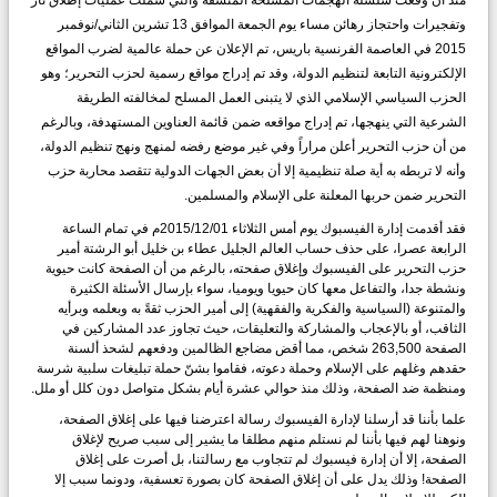
وتفجيرات واحتجاز رهائن ‏مساء يوم الجمعة الموافق 13 تشرين الثاني/نوفمبر
2015 في العاصمة الفرنسية باريس، تم الإعلان عن حملة ‏عالمية لضرب المواقع
الإلكترونية التابعة لتنظيم الدولة، وقد تم إدراج مواقع رسمية لحزب التحرير؛ وهو
الحزب ‏السياسي الإسلامي الذي لا يتبنى العمل المسلح لمخالفته الطريقة
الشرعية التي ينهجها، تم إدراج مواقعه ضمن ‏قائمة العناوين المستهدفة، وبالرغم
من أن حزب التحرير أعلن مراراً وفي غير موضع رفضه لمنهج ونهج تنظيم ‏الدولة،
وأنه لا تربطه به أية صلة تنظيمية إلا أن بعض الجهات الدولية تتقصد محاربة حزب
التحرير ضمن حربها ‏المعلنة على الإسلام والمسلمين.‏
فقد أقدمت إدارة الفيسبوك يوم أمس الثلاثاء 2015/12/01م في تمام الساعة
الرابعة عصرا، على حذف حساب ‏العالم الجليل عطاء بن خليل أبو الرشتة أمير
حزب التحرير على الفيسبوك وإغلاق صفحته، بالرغم من أن الصفحة ‏كانت حيوية
ونشطة جدا، والتفاعل معها كان حيويا ويوميا، سواء بإرسال الأسئلة الكثيرة
والمتنوعة (السياسية ‏والفكرية والفقهية) إلى أمير الحزب ثقةً به وبعلمه وبرأيه
الثاقب، أو بالإعجاب والمشاركة والتعليقات، حيث تجاوز ‏عدد المشاركين في
الصفحة 263,500 شخص، مما أقض مضاجع الظالمين ودفعهم لشحذ ألسنة
حقدهم وغلهم على ‏الإسلام وحملة دعوته، فقاموا بشنّ حملة تبليغات سلبية شرسة
ومنظمة ضد الصفحة، وذلك منذ حوالي عشرة أيام ‏بشكل متواصل دون كلل أو ملل.‏
علما بأننا قد أرسلنا لإدارة الفيسبوك رسالة اعترضنا فيها على إغلاق الصفحة،
ونوهنا لهم فيها بأننا لم نستلم ‏منهم مطلقا ما يشير إلى سبب صريح لإغلاق
الصفحة، إلا أن إدارة فيسبوك لم تتجاوب مع رسالتنا، بل أصرت ‏على إغلاق
الصفحة! وذلك يدل على أن إغلاق الصفحة كان بصورة تعسفية، ودونما سبب إلا