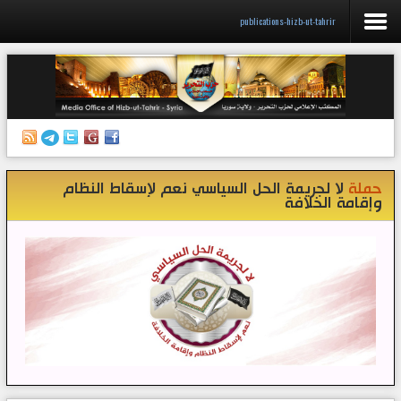
publications-hizb-ut-tahrir
الرئيسية
إصدارات
أنشطة وفعاليات
حملة
لا لجريمة الحل السياسي نعم لإسقاط النظام
منبر الصحافة
وإقامة الخلافة
الكتب
تواصل معنا
إذاعة المكتب/ سوريا
قناتنا على تيليغرام