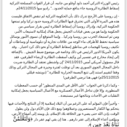
رئيس الوزراء التركي أحمد داود أوغلو من جانبه، أن قرار القوات المسلحة التركية
إسقاط الطائرة الروسية جاء بدافع حماية الحدود..." راديو سوا 24/11/2015م.
- إن روسيا على الأرجح تدرك ذلك بأن الحكومة التركية لم تنقض الاتفاق فليست
هذه هي المرة الأولى التي تخترق فيها الطائرات الروسية حدود تركيا ولم تمنعها
الحكومة التركية، وإدراك روسيا أن إسقاط الطائرة ليس بقرار سياسي من
الحكومة وإنما هو من بعض قيادات الجيش يجعل هناك إمكانية لاستيعاب الأمر،
ومن ثم استبعاد الحرب بين روسيا وتركيا... وإنما المتوقع أن تسوى الأمور بوسائل
سياسية تحفظ للأطراف ماء الوجه من علاقات تجارية أو دبلوماسية أو وساطات أو
تكثيف روسيا للهجمات في مناطق إسقاط الطائرة أو نحو ذلك كرد اعتبار... وقد
يكون لأمريكا الدور الرئيس في ذلك وخاصة في موضوع ضبط الجيش... بالإضافة
إلى إيجاد مخارج في تفسير أين وكيف أسقطت الطائرة لإرضاء الطرفين، فقد
قال مسؤول أمريكي أمس 24/11/2015 "إن واشنطن تعتقد أن الطائرة ضربت
داخل المجال الجوي السوري بعد أن توغلت لفترة وجيزة في المجال التركي وذلك
وفقا لتقييم استند إلى تتبع البصمة الحرارية للطائرة." (دويتشه فيللي
25/11/2015م) فهي هنا ترضي الطرفين!
- وكما ذكرنا في الجواب "على الأقل في المدى المنظور" أي حسب المعطيات
المنظورة، وإلا فإن تداخل الأعمال العسكرية مع الأعمال السياسية يجعل إمكانية
التقلبات في الأحداث ونتائجها غير مستبعدة...
- وأخيراً فإن المؤلم أنه على الرغم من أن البلاد إسلامية إلا أن النتائج والأحداث فيها
يتحكم بها الكفار المستعمرون وعملاؤهم! ومع ذلك فإن الأيام دول ولن يطول
الوقت بإذن الله حتى يضيء نور الخلافة بلاد الإسلام، بل ويمتد إلى أصقاع الأرض،
﴿وَلَتَعْلَمُنَّ
وينكفئ أعداء الإسلام إلى عقر دارهم... هذا إن بقي لهم عقر دار
نَبَأَهُ بَعْدَ حِينٍ ﴾.