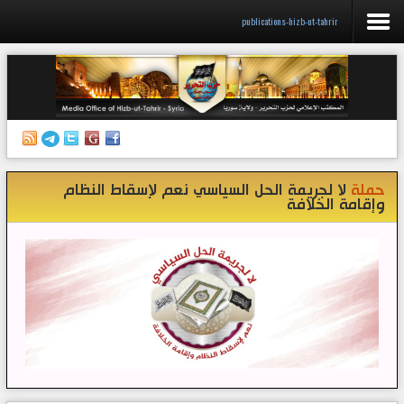
publications-hizb-ut-tahrir
الرئيسية
إصدارات
أنشطة وفعاليات
حملة
لا لجريمة الحل السياسي نعم لإسقاط النظام
منبر الصحافة
وإقامة الخلافة
الكتب
تواصل معنا
إذاعة المكتب/ سوريا
قناتنا على تيليغرام