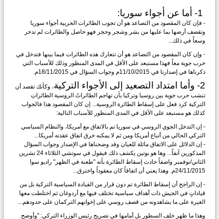
1- أما عن أجواء سوريا:
- فإن كان المقصود من التصاعد هو أن تجوب الطائرات الحربية أجواء سوريا
وتقصف أرضها بما عليها من بشر وشجر وحجر فهو حاصل والطائرات لم تدخر
وسعاً في ذلك...
- وإن كان المقصود من التصاعد هو أن تتعارك هذه الطائرات فيما بينها فتدخل في
حرب جوية معاً فهذا مستبعد على الأقل في المدى المنظور وذلك للأسباب التي
ذكرناها في إصدارنا في 11/10/2015م وجواب السؤال في 18/11/2015م.
2- وأما امتداد التصعيد إلى الأجواء التركية
، وكأنك تقصد أن
تنشب حرب جوية بين روسيا وتركيا بأن تهاجم الطائراتُ الروسية الطائراتِ
التركية كرد فعل على إسقاط الطائرة الروسية... إن كان المقصود هذا فالجواب
كذلك هو مستبعد على الأقل في المدى المنظور للأسباب التالية:
- إن التدخل الجوي الروسي في سوريا تم بالاتفاق مع أمريكا، والنظام السياسي
التركي الحالي من أتباع أمريكا ومن ثم لا يمكنه خرق اتفاق عقدته أمريكا...
- إن الدلائل على الاتفاق ماثلة للعيان وقد وضحناها في الإصدار وجواب السؤال
المذكورين آنفاً... وها هو بوتين يكشف ذلك فيقول في سوتشي الثلاثاء 24 تشرين
الثاني/نوفمبر واصفاً حادث إسقاط الطائرة بأنه "طعنة في الظهر" راديو سوا
24/11/2015م. وهذا يعني أن اتفاقاً كان معقوداً واخترق...
- إن الراجح أن إسقاط الطائرة تم دون قرار من القيادة السياسية التركية بل من
قياداتٍ في الجيش ذات أهداف سياسية تختلف فيها مع أردوغان ثم اختلطت معها
الغيرة على ما يشاهدونه من قصف روسي على إخوانهم التركمان على حدودهم...
وهذا ما ظهر خلف السطور بل أمامها في تصريح رئيس الوزراء التركي: "وأوضح