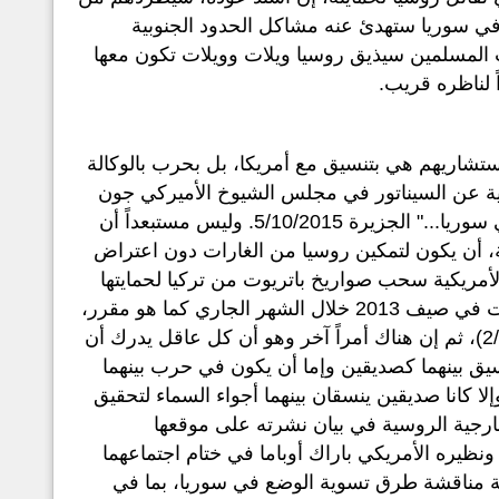
في سوريا ستهدئ عنه مشاكل الحدود الجنوبية
ب المسلمين سيذيق روسيا ويلات وويلات تكون معها
 لناظره قريب.
تشاريهم هي بتنسيق مع أمريكا، بل بحرب بالوكالة
ية عن السيناتور في مجلس الشيوخ الأميركي جون
ماكين قوله إن الولايات المتحدة منخرطة مع روسيا في حرب بالوكالة في سوريا..." الجزيرة 5/10/2015. وليس مستبعداً أن
بية، أن يكون لتمكين روسيا من الغارات دون اعتراض
لأمريكية سحب صواريخ باتريوت من تركيا لحمايتها
من احتمال إطلاق صواريخ من سوريا. وسيتم سحب الصواريخ التي نشرت في صيف 2013 خلال الشهر الجاري كما هو مقرر،
رغم تطورات الأحداث في سوريا. المصدر أ.ف.ب" روسيا اليوم 2/10/2015)، ثم إن هناك أمراً آخر وهو أن كل عاقل يدرك أن
سيق بينهما كصديقين وإما أن يكون في حرب بينهما
كانا صديقين ينسقان بينهما أجواء السماء لتحقيق
ارجية الروسية في بيان نشرته على موقعها
س الروسي بوتين ونظيره الأمريكي باراك أوباما في ختام اجتماعهما
ية مناقشة طرق تسوية الوضع في سوريا، بما في