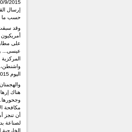
إرسال الق
حسب ما ورد 
أمريكيون 
المركزية 
واشنطن، ب
اليوم 23/9/2015م).
والهجمتان 
هناك إرها
وجحورها..
مكافحة ال
أن تنجز أم
لصناعة بد
الخارجية 