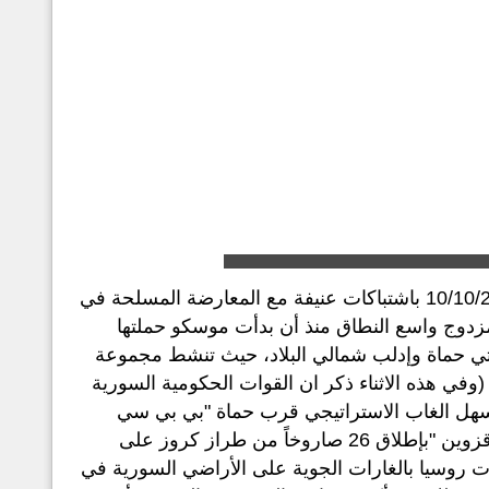
قامت القوات السورية المدعومة بسلاح الجو الروسي أمس السبت 10/10/2015 باشتباكات عنيفة مع المعارضة المسلحة في
مزدوج واسع النطاق منذ أن بدأت موسكو حملتها
ظتي حماة وإدلب شمالي البلاد، حيث تنشط مجموعة
ارضة المسلحة، فضلا عن "جبهة النصرة" الوطن 10/10/2015)... (وفي هذه الاثناء ذكر ان القوات الحكومية السورية
سهل الغاب الاستراتيجي قرب حماة "بي بي سي
العربية 8/10/2015)... (وقبل ذلك قامت بوارج البحرية الروسية في بحر قزوين "بإطلاق 26 صاروخاً من طراز كروز على
7/10/)، وكانت من قبل قد بدأت روسيا بالغارات الجوية على الأراضي السورية في