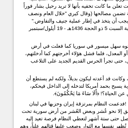
ت لذلك بأن أصبحت تعلن ما كانت تخفيه بأنها لا تريد رحيل بشار فوراً
ة تضمن مصالحها (وقال كيري "خلال العام ونصف
 يجب أن يتخذ في إطار عملية جنيف والتفاوض."
وأضاف "ليس بالضرورة أن يكون من اليوم الأول أو الشهر الأول..." العربية السبت 5 ذو الحجة 1436هـ - 19 أيلول/سبتمبر
وجوه سهل ميسور في سوريا كما فعلت في أرض
أو المعدل، فلما فشل هؤلاء أخرجتهم كما أدخلتهم،
حتى تجرأ الحرس القديم الجديد على التلاعب
 وكانت قد أعدته ليكون بديلاً، ولكنه لم يستطع أن
 يسبح بحمد أمريكا لتدخله إلى الداخل فيحكم،
﴿أَلَا سَاءَ مَا يَحْكُمُونَ﴾
 عن الحياة؟!
.
 !فدعمت النظام بمرتزقة إيران وحزبها في لبنان
يبق إلا نحو عُشر وبعض العُشر من أرض سورية تحت
تصل حتى ستة أشهر لتعطي النظام فرصة تعيد إليه
تُظهر نفسها مع الثوار وصعب عليها قتالهم علناً، وهم