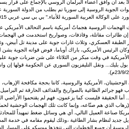
30/9/2015 بعد أن وافق أعضاء البرلمان الروسي بالإجماع على قرار
وات الجوية الروسية إلى سوريا تم بطلب من الدولة السورية عب
على الوكالة العربية السورية للأنباء." بي بي سي عربي 30/9/2015).
إن طائرات مقاتلة، وقاذفات، وصواريخ استخدمت في الهجمات
الأمريكية في وقت مبكر من الثلاثاء على شن ضربات جوية 
ول بليك... ونقل التليفزيون السوري عن الحكومة قولها إن واش
الوحشيتان، الأمريكية والروسية، كانتا بحجة مكافحة الإرهاب، 
ب فهو جرائم الطاغية بالصواريخ والقذائف الحارقة ثم البرامي
. أما الحقيقة فليست كما يزعمون، فهم لم يقتحموا الأراضي ال
إرهاب الذي هم صنّاعه، وإنما كانت تلك الهجمات الوحشية لحما
ريكا صناعة العميل التالي، أي هي وسائل ضغط تمهيداً للمحادث
يل جديد لنظام بشار الطاغية ،وذلك ليقوم مقامه في خدمة الم
الروسية أن جميع الخطوات التي تتخذها موسكو على المسار ا