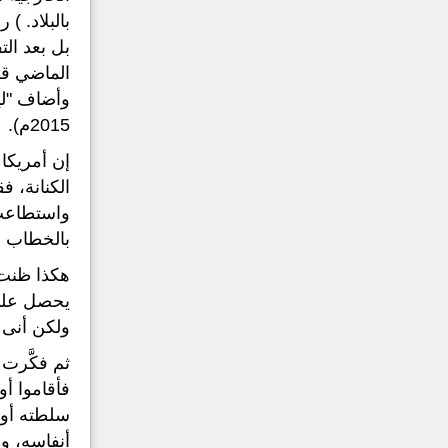
بل بعد ال
الماضي قل
2015م).
إن أمريكا
الكنانة، ف
واستطاعت 
بالخطاب ال
هكذا ظنت أ
يحصل على 
ولكن أنى 
ثم فكَّرت
فأقاموا أ
سلطته أو 
أنفاسه، وم