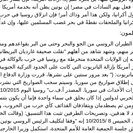
 فعل بهم السادات في مصر! إن بوتين يظن أنه بخدمة أمريكا 
ل أكرانيا، ولكن هذا أمر وذاك أمر! فإن انزلاق روسيا في حر
انيا والملحقات نقطةً في بحر غضب المسلمين عليها، وإن غداً
لمون:
الطيران الروسي من الجو والبحر وحتى من البر بقواعدهم ومس
ر منهم، وشهد شاهد من أهلهم "نقلت صحيفة غارديان البريطان
أمريكا بإزالة الباتريوت التي كانت على الحدود التركية الجنو
باتريوت: (" بعد مرور سنتين على نشرها، قررت وزارة الدفاع ا
لحربي لدولتين إذا كان يحلق في سماء واحدة فإما أن يكون بتن
من ثم يصطدمان ويتقاذفان القذائف كأي حرب من الحروب، وإلا 
لا هدفين، وتصريحات الطرفين تثبت هذا التنسيق: (وقالت الخ
الإلكتروني الخميس 8 /10/2015 إنه "وفقا لتكليف الرئي
جلسة الجمعية العامة للأمم المتحدة، استكمل وزيرا الخارج