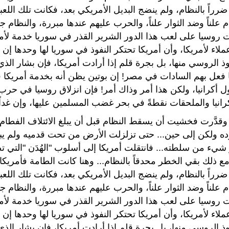
ضرراً بالنظام، ولم ينضج البديل الأمريكي بعد، فكانت تلك اللعبة
 علناً وضد الثوار علناً، والحرب عليهم عندها مبررة، والنظام ج
 روسيا على لعب هذا الدور الشرير القذر في سوريا خدمة لأمر
ملاء لأمريكا، وأن أمريكا تحتكر النفوذ في سوريا لها وحدها إ
فوذ الروسي منها، بل بجرة قلم إذا أرادت أمريكا، فإن بشار ال
 فعل بهم السادات في مصر! إن بوتين يظن أنه بخدمة أمريكا 
ل أكرانيا، ولكن هذا أمر وذاك أمر! فإن انزلاق روسيا في حر
انيا والملحقات نقطةً في بحر غضب المسلمين عليها، وإن غداً
 وقدَّرت فخشيت أن يسقط النظام قبل أن يبلغ الائتلاف الفطام
وده ولكن إلى حين... حتى تزلزلت الأرض من تحت قدميه ولم 
شيء من سلطته... فانتقلت أمريكا إلى أسلوب "الهُدَن "التي 
ع ذلك بقي الخطر محدقاً بالنظام... وهنا كانت الطامة فأمريكا 
ضرراً بالنظام، ولم ينضج البديل الأمريكي بعد، فكانت تلك اللعبة
 علناً وضد الثوار علناً، والحرب عليهم عندها مبررة، والنظام ج
 روسيا على لعب هذا الدور الشرير القذر في سوريا خدمة لأمر
ملاء لأمريكا، وأن أمريكا تحتكر النفوذ في سوريا لها وحدها إ
فوذ الروسي منها، بل بجرة قلم إذا أرادت أمريكا، فإن بشار ال