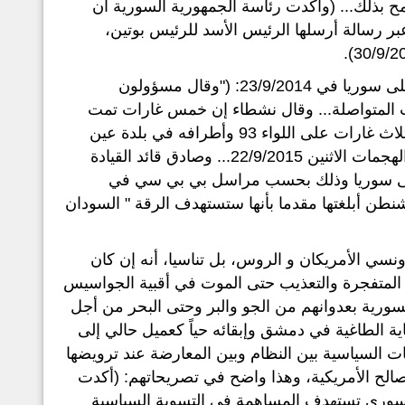
 يسمح بذلك... (وأكدت رئاسة الجمهورية السورية أن
ر رسالة أرسلها الرئيس الأسد للرئيس بوتين،
وقد سبقت الهجمات الروسية هجماتٌ أمريكية باسم التحالف الأمريكي على سوريا في 23/9/2014: ("وقال مسؤولون
 المتواصلة... وقال نشطاء إن خمس غارات تمت
على مطار الطبقة العسكري، وثلاث غارات جوية على مدينة تل أبيض، وثلاث غارات على اللواء 93 وأطرافه في بلدة عين
عيسى... وكان الرئيس الأمريكي، باراك أوباما، فوض قواته الجوية بشن الهجمات الاثنين 22/9/2015... وصادق قائد القيادة
على سوريا وذلك بحسب مراسل بي بي سي في
نطن أبلغتها مقدما بأنها ستستهدف الرقة " السودان
ونسي الأمريكان و الروس، بل تناسيا، أنه إن كان
ل المتفجرة والتعذيب حتى الموت في أقبية الجواسيس
سورية بعدوانهم من الجو والبر وحتى البحر من أجل
ية الطاغية في دمشق وإبقائه حياً كعميل حالي إلى
ات السياسية بين النظام وبين المعارضة عند ترويضها
صالح الأمريكية، وهذا واضح في تصريحاتهم: (أكدت
لسوري تستهدف المساهمة في التسوية السياسية