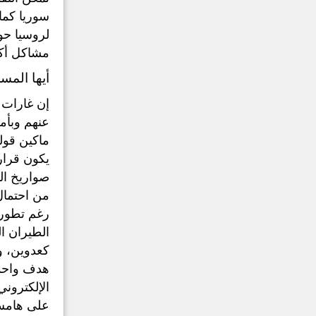
سوريا كما
لروسيا حو
مشاكل أكر
أيها المس
إن غارات 
عنهم وبأم
يكون قرار 
صواريخ ال
الطيران ا
كعدوين، و
هدف واحد 
على هامش 