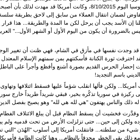
بالبلاد. ) روسيا اليوم 8/10/2015، وكانت أمريكا قد مهد
تفاوض لضمان انتقال العملاء من سابق إلى لاحق بطريقة سلس
نا إن الأسد يجب أن يرحل لكن ما المدة والطريقة... هذا قرار
 قد وجدت نفسها في مأزق في الشام، فهي ظنت أن تغيير ال
قد اخترقت ثورة الكنانة فأسكتتهم بمن سمتهم الإسلام المعتدل 
إحضار الحرس القديم بصورة أشنع وأفظع وأجرأ على الباطل، 
ديني باسم التجديد!
مريكا... ولكن فألها انقلب شؤماً عليها فسقط ائتلافها وتهاوى،
ركيزة في سوريا تذكُره بخير، فبقي شريداً طريداً خارج سورية
له ذلك والناس يهتفون "هي لله هي لله" وهو يصيح بفصل الدين
 وقدَّرت فخشيت أن يسقط النظام قبل أن يبلغ الائتلاف الفطام
وده ولكن إلى حين... حتى تزلزلت الأرض من تحت قدميه ولم 
شيء من سلطته... فانتقلت أمريكا إلى أسلوب "الهُدَن "التي 
ع ذلك بقي الخطر محدقاً بالنظام... وهنا كانت الطامة فأمريكا 