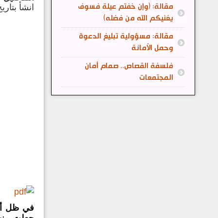
مقالة: (وإن خفتم عيلة فسوف
انشأ بتاريخ: 07 حزيران/يوني
يغنيكم الله من فضله)
مقالة: مسؤولية تبليغ الدعوة
وحمل الأمانة
فلسفة القصاص.. صمام أمان
المجتمعات
في ظل أجو
جعلت منهم