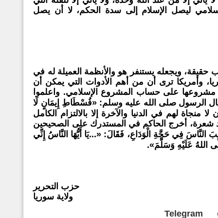
لامي ليصل الإسلام إلى سدة الحكم، لا أن يصل
رب حقيقة، ويجعله يستنفر هو والأنظمة العميلة له في
ريا، وأمريكا ترى أن من أهم الأدوات التي يمكن أن
 مشروعها على حساب المشروع الإسلامي. واعلموا
قال الرسول صلى الله عليه وسلم:
«فُسْطَاطِ إِيمَانٍ لَا
لا منجاة لهم في الدنيا والآخرة إلا بالالتزام الكامل
ِيد شعرة، أخرج الحاكم في المستدرك على الصحيحين
نَّاسَ فِي حَجَّةِ الْوَدَاعِ، فَقَالَ:
«...يَا أَيُّهَا النَّاسُ إِنِّي
لَّى اللهُ عَلَيْهِ وَسَلَّمَ».
حزب التحرير
ولاية سوريا
Telegram