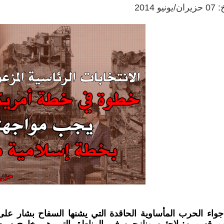
و 2014
اء الحرب المأساوية الحاقدة التي يشنها السفاح بشار على
 قسمين: لاجئين ونازحين في المناطق التي هي خارج سيطر