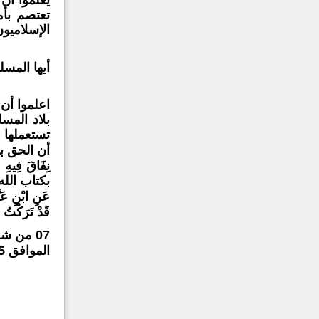
تعتصم بأ
الإسلاميو
أيها المس
اعلموا أن 
بلاد المس
تستعملها 
أن الحق ب
نِفَاقَ فِيهِ 
بكتاب الل
عَنِ ابْنِ ع
قَدْ تَرَكْتُ فِ
07 من شـعبان 1435
الموافق
5