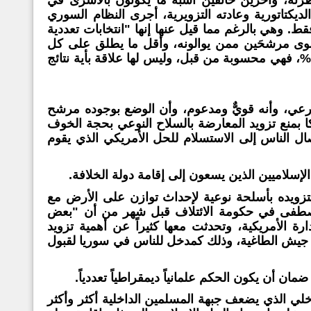
يكتاتورية وعادته التزويرية، أجرى النظام السوري
طرته فقط. وهي بالرغم مما قيل عنها إنها "انتخابات تعددية
سوى مرشحَين ممن يوالونه، وأقل ما يطلق على كل
واحد منهما اسم "التيس المستعار". أما النتائج التي أُعلن عنها وهي 88,7%، فهي محسوبة من قبل، وليس لها علاقة بأية نتائج
رعي، وأنه قويٌّ ومدعوم، وأن الوضع بوجوده مرشح
بمنع تزويد المعارضة بالسلاح النوعي بحجة الخوف
صال الناس إلى الاستسلام للحل الأمريكي الذي يقوم
إسلاميين الذين يسعون إلى إقامة دولة الخلافة.
بتزويده بأسلحة نوعية لإحداث توازن على الأرض مع
 مصطفى في حكومة الائتلاف قبل شهر من أن "بعض
ارة الأمريكية، وتحدثت معها كثيراً عن أهمية تزويد
من جيش الطاغية، وذلك كمدخل للناس في سوريا لقبول
ان أن يكون الحكم علمانياً ديمقراطياً تعددياً.
اخلي الذي يضعف جبهة المسلمين الداخلية أكثر وأكثر