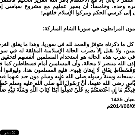
مره وحده. وخامساً: أن يسير عملهم مع مشروع سياسي إس
ن إلى كرسي الحكم ويتركوا الإسلام خلفهم!
لمون المرابطون في سوريا الشام المباركة:
كل ما ذكرناه متوفرٌ والحمد لله في سوريا، وهذا ما يقلق الغ
لمين، ولا يقبل إلا بضرب الحالة الإسلامية المقلقة له في سو
في ضرب هذه الحالة هو استخدام المسلمين أنفسهم لتحقيق
إذن الله منتصر لا محالة، وأن المسلمين أمام فسطاطين كما 
وَفُسْطَاطِ نِفَاقٍ لَا إِيمَانَ فِيهِ»
. فليع المسلمون هذا، وليوقنوا أن 
ه سبحانه وسنة رسوله صلى الله عليه وسلم دون حيد عنهما ق
َبَّاسٍ رضي الله عنهما، أَنَّ رَسُولَ اللَّهِ صلى الله عليه وسلم خَطَبَ ال
يكُمْ مَا إِنِ اعْتَصَمْتُمْ بِهِ فَلَنْ تَضِلُّوا أَبَدًا كِتَابَ اللَّهِ وَسُنَّةَ نَبِيِّهِ صَ
2014/06/0م