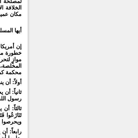
لمصلحة ال
الخلافة ا
مكان عميله
أيها المس
إن أمريكا
خطورة ما 
موازٍ لتح
المخلصة، 
محكمة كما
أولاً
: أن ي
ثانياً:
أن يج
رسول الله 
ثالثاً:
أن يو
تَنَازَعُوا فَ
ويحرصوا ع
رابعاً:
أن يع
يعلموا أن 