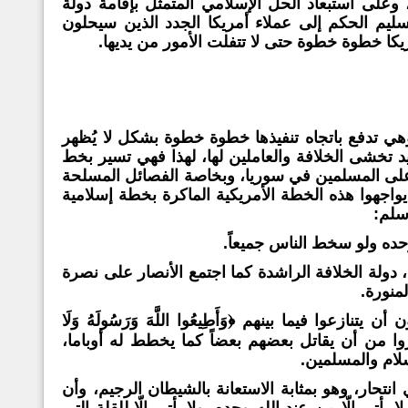
لى استبعاد الحل الإسلامي المتمثل بإقامة دولة
سليم الحكم إلى عملاء أمريكا الجدد الذين سيحلون
يكا خطوة خطوة حتى لا تتفلت الأمور من يديها.
هي تدفع باتجاه تنفيذها خطوة خطوة بشكل لا يُظهر
د تخشى الخلافة والعاملين لها، لهذا فهي تسير بخط
ن على المسلمين في سوريا، وبخاصة الفصائل المسلحة
واجهوا هذه الخطة الأمريكية الماكرة بخطة إسلامية
سلم:
حده ولو سخط الناس جميعاً.
 دولة الخلافة الراشدة كما اجتمع الأنصار على نصرة
منورة.
 أن يتنازعوا فيما بينهم
﴿وَأَطِيعُوا اللَّهَ وَرَسُولَهُ وَلَا
وا من أن يقاتل بعضهم بعضاً كما يخطط له أوباما،
لام والمسلمين.
انتحار، وهو بمثابة الاستعانة بالشيطان الرجيم، وأن
 يأتي إلّا من عند الله وحده، ولا يأتي إلّا للقلة التي