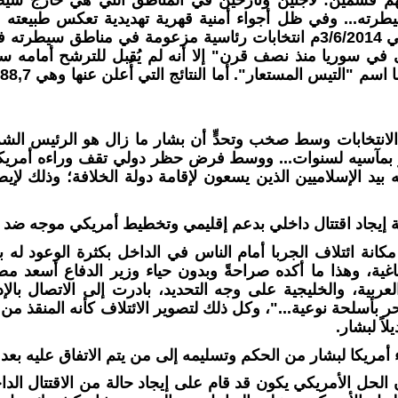
رته... وفي ظل أجواء أمنية قهرية تهديدية تعكس طبيعته الد
المجرم في 3/6/2014م انتخابات رئاسية مزعومة في مناطق سي
 في سوريا منذ نصف قرن" إلا أنه لم يُقبل للترشح أمامه 
الانتخابات وسط صخب وتحدٍّ أن بشار ما زال هو الرئيس الش
 بمآسيه لسنوات... ووسط فرض حظر دولي تقف وراءه أمريكا 
بيد الإسلاميين الذين يسعون لإقامة دولة الخلافة؛ وذلك لإي
 إيجاد اقتتال داخلي بدعم إقليمي وتخطيط أمريكي موجه ضد ال
كانة ائتلاف الجربا أمام الناس في الداخل بكثرة الوعود له 
ية، وهذا ما أكده صراحةً وبدون حياء وزير الدفاع أسعد
عربية، والخليجية على وجه التحديد، بادرت إلى الاتصال بالإد
ر بأسلحة نوعية..."، وكل ذلك لتصوير الائتلاف كأنه المنقذ 
لاً لبشار.
أمريكا لبشار من الحكم وتسليمه إلى من يتم الاتفاق عليه بعد ضم
 الحل الأمريكي يكون قد قام على إيجاد حالة من الاقتتال الد