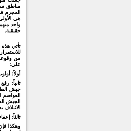
مناطق سيط
هي الأولى
حقيقية.
تأتي هذه 
للاستمرار
من وقوعه 
على:
أولاً:
أولوية
ثانياً:
رفع م
جيش الطاغ
العواصم ال
الجيش الح
الائتلاف بدي
ثالثاً:
إعفاء 
وهكذا فإن