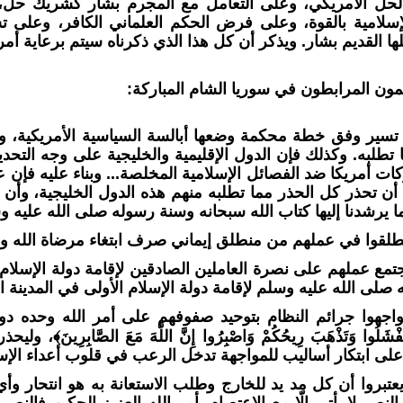
حل الأمريكي، وعلى التعامل مع المجرم بشار كشريك حل، وع
لإسلامية بالقوة، وعلى فرض الحكم العلماني الكافر، وعلى ت
ا القديم بشار. ويذكر أن كل هذا الذي ذكرناه سيتم برعاية أمر
لمون المرابطون في سوريا الشام المباركة:
 تسير وفق خطة محكمة وضعها أبالسة السياسية الأمريكية، و
تطلبه. وكذلك فإن الدول الإقليمية والخليجية على وجه التحدي
ركات أمريكا ضد الفصائل الإسلامية المخلصة... وبناء عليه فإ
أن تحذر كل الحذر مما تطلبه منهم هذه الدول الخليجية، وأن ي
 يرشدنا إليها كتاب الله سبحانه وسنة رسوله صلى الله عليه و
نطلقوا في عملهم من منطلق إيماني صرف ابتغاء مرضاة الله و
تمع عملهم على نصرة العاملين الصادقين لإقامة دولة الإسلام،
صلى الله عليه وسلم لإقامة دولة الإسلام الأولى في المدينة ال
اجهوا جرائم النظام بتوحيد صفوفهم على أمر الله وحده دون
تَفْشَلُوا وَتَذْهَبَ رِيحُكُمْ وَاصْبِرُوا إِنَّ اللَّهَ مَعَ الصَّابِرِينَ﴾
، وليحذر
لى ابتكار أساليب للمواجهة تدخل الرعب في قلوب أعداء الإس
تبروا أن كل مد يد للخارج وطلب الاستعانة به هو انتحار وأي 
النصر لا يأتي إلّا مع الاعتصام بأمر الله العزيز الحكيم فالنصر لا