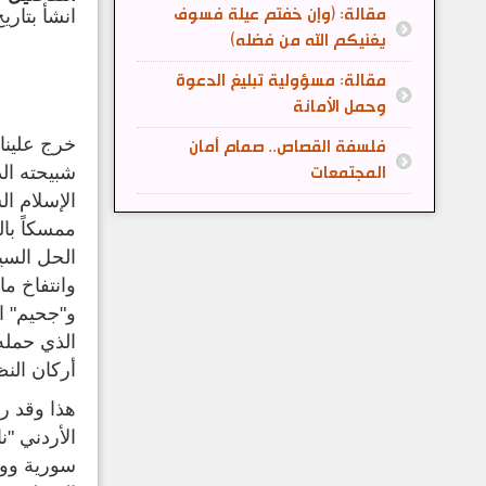
مقالة: (وإن خفتم عيلة فسوف
انشأ بتاريخ: 10 كانون2/يناي
يغنيكم الله من فضله)
مقالة: مسؤولية تبليغ الدعوة
وحمل الأمانة
فلسفة القصاص.. صمام أمان
شبيحته الذ
المجتمعات
الإسلام ا
ممسكاً بال
الحل السي
وانتفاخ م
و"جحيم" ا
الذي حمله
أركان الن
هذا وقد ر
سورية ووق