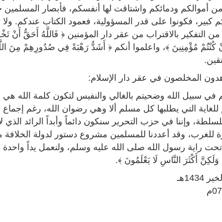
 من أموالكم ودمائكم واشتاقت لها أنفسكم، فأبصار المسلمين جم
يكم كبير، فكونوا على قدر المسؤولية، فعمود الكتاب عندكم. ول
لتفكير بالاقتراب من عقر دار المؤمنين ﴿ فَاللَّهُ أَحَقُّ أَنْ تَخْشَوْهُ إِنْ كُنْ
َ إِنْ كُنْتُمْ مُؤْمِنِينَ ﴾، واعلموا أنكم ﴿ أَشَدُّ رَهْبَةً فِي صُدُورِه
متقين.
اهدون المخلصون في عقر دار الإسلام:
في سبيل الله وضحيتم بالغالي والنفيس لتكون كلمة الله هي ال
لغاية التي يطلبها كل مسلم ألا وهي رضوان الله، رغم إجماع 
لسلطة، وإننا في حزب التحرير سنكون دائماً وأبداً الرائد الذ
 للغرب، وقد أعددنا للمسلمين مشروع دستور لدولة الخلافة مأ
تحت راية رسول الله صلى الله عليه وسلم، ولنعمل يداً واحدة نحو إ
َلَكِنَّ أَكْثَرَ النَّاسِ لَا يَعْلَمُونَ ﴾.
0م