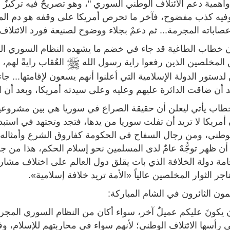
وأهمية دعم الائتلاف الوطني السوري "، وهو تصريحٌ فيه تركيز
 وفيه كذب مفضوح، فآخر ما تحرص أمريكا على وقفه هو دم ال
صاباته المجرمة... ثم دعمٌ بجلاء ووضوح لصنيعة فورد الائتلا
 خطاب الطاغية قد جاء في خضم ما يشهده النظام السوري ا
 المخلصين الذين رفعوا راية رسول الله
العُقاب رايةً لهم، 
دستور الدولة الإسلامية التي أعلنوا أنهم يسعون لإقامتها... ج
 أن ضاقت الدائرة عليهم وعليه وعلى سيدته أمريكا، وبعد أن 
خطاب يأتي ليعلن أن حقيقة الصراع في سوريا هي بين مشروعين ل
مريكا لا تريد أن تفلت سوريا من يدها، فتجد وتجتهد في استب
الوطني، ومن رجال السفاح في الحكومة كفاروق الشرع وأمثاله، 
أن ظهر توجُّهٌ عامٌ لدى المسلمين نحو إسلام الحكم، هذا من ج
قامة دولة الخلافة الذي بات يقلق دول العالم على اختلاف مشا
 الثوار المخلصين عالياً «الأمة تريد خلافة إسلامية».
مون الثائرون في الشام المباركة:
أن يكونَ عليكم عميلٌ آخر، سواء أكان من النظام السوري المجر
ى رأسها الائتلاف الوطني؛ لأنهم سواء في محاربتهم للإسلام، و