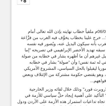
خرج علينا مجرم العصر السفاح بشار في دار الأوبرا بدمشق في 06/01/2013م ملقياً خطاب نهايته بإذن الله تعالى أمام
.. خرج علينا بخطاب يخوِّف فيه الغرب من فزَّاعة
غرب بأنه سيكون البديل عنه، ويُصور فيه نفسه
د سبقه تهديد الأخضر الإبراهيمي في تصريحه "إما
ن قبل غيرهم أن ما أظهره بشار في خطابه من صولة
بقي له ثمة نفس! وأن "صولة" بشار في خطابه
ا ليقبلوا بالحل السياسي، المشروع الأمريكي
يا، وهو يقتضي حكومة مشتركة من الإئتلاف وبعض
واههم...
برت فورد" وذلك خلال لقائه وزير الخارجية
ي عمان، والذي جاء فيه: " التأكيد على أهمية إيجاد حلٍّ سياسي للأزمة في
جاه تداعيات استمرار هذه الأزمة على الأردن ودول