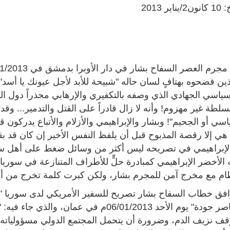
ر 2013
ين فضحوه بهتافٍ لسان حاله "شبيحة للأبد لأجل عيونك يا أسد".
لسياسي الجهادي الذي وصفه بالتكفيري والإرهابي محذراً دول ال
سلطة غير مهزوم! وأنه لا زال قادراً على القتل والتدمير... وق
اسي أو الجحيم"! وبشار والإبراهيمي والأزلام والأتباع يدركو
ا هي إلا رقصة المذبوح قبل أن يلفظ النفس الأخير إن كان قد 
لإبراهيمي في تصريحه ليس أكثر من وسائل ضغط على أهل سوري
 الأخضر الإبراهيمي كمبادرة حلٍّ للأطراف المتنازعة في سور
ظام مع مخرج آمن للمجرم بشار، ولكن كبرت كلمة تخرج من أف
افق خطاب السفاح بشار تصريح للسفير الأمريكي لدى سوريا "رو
الأردني "ناصر جودة" يوم الأحد 06/01/2013م ف
ف نزيف الدم، وضرورة أن يتحمل المجتمع الدولي مسؤولياته ت