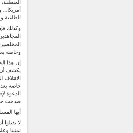
المنطقة، 
أمريكا...
الطاغية وع
وكذلك فإن
المجاهدين
المخلصين ل
وخاصة بعد
إن هذا ال
يكشف أن أ
الائتلاف 
خاصة بعد 
الدعوة لإ
صدحت حناجر
أيها المسل
لا تقبلوا 
تمثلنا وعل