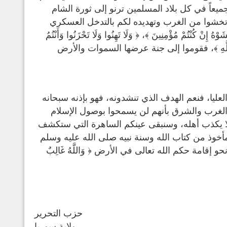
يعاً في كل بلاد المسلمين ترنو إلى ثورة الشام
ا تخشوا من الغرب وتهديده لكم بالتدخل العسكري
تُمْ مُؤْمِنِينَ ﴾، ﴿ وَلَا تَهِنُوا وَلَا تَحْزَنُوا وَأَنْتُمُ
ِمْ مِنَ اللَّهِ ﴾، فقوموا إلى جنة عرضها السموات والأرض
عليا، فنعم الهدف الذي تنشدونه، فهو بإذنه سبحانه
الغرب والشرق بأنهم لن يسمحوا بوصول الإسلام
ي لا يكذب أهله، وسنبقى عينكم الساهرة التي ستكشف
خوذ من كتاب الله وسنة نبيه صلى الله عليه وسلم
قامة حكم الله تعالى في الأرض ﴿ وَاللَّهُ غَالِبٌ
حزب التحرير
ولاية سوريا