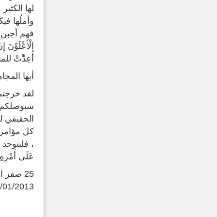
لها الكثير
وأملُها ف
فهم أجبن من ا
الْأَعْلَوْن
أُعِدَّتْ لل
أيها المج
لقد خرجتم 
سيوصلكم ل
الحقيقي ل
كل مؤامرة
، فلنتوحد 
عَلَى أَمْرِهِ و
25 صفر الخير 1434هـ
7/01/2013