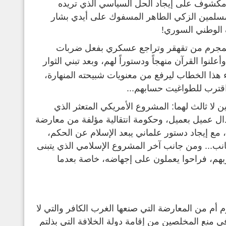
ٌ مكشوف على إيجاد الحل السياسي الذي تريده
مسلمين الزكي الطاهر المسفوك على أيدي بشار
ف الوطني السوري!
لمجرم من تقهقر وتراجع عسكري بفعل ضربات
وأعلنوا القرآن منهجاً ودستوراً لهم، وبعد تبني الثوار
اء هذا الخطاب ليرفع من معنويات شبيحته المنهارة،
اقترب للطواغيت حسابهم...
ا ثالث لهما: المشروع الأمريكي المتعثر الذي
دال عميل بعميل، وحكومة انتقالية مؤلفة من معارضة
مع إيجاد دستور علماني يبعد الإسلام عن الحكم،
انب... ومن جانب آخر المشروع الإسلامي الذي يتبنى
ربهم، فراحوا يعملون على إجهاضه، خاصة بعدما
م أم من المعارضة التي صنعها الغرب الكافر والتي لا
في منع المخلصين من إقامة دولة الخلافة التي بذلتم