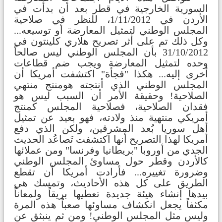
السورية الخارجية في قطر بعد أن بدأت في
الأردن في 1/11/2012، للنظر في صلاحية
المجلس الوطني لتمثيل المعارضة أو توسيعه...
وكل ذلك تم على أثر تصريح هلاري كلينتون في
31/10/2012 بأن المجلس الوطني ليس صالحاً
وحده لتمثيل المعارضة ويجب ضم قطاعات
أخرى إليه... هكذا "فجأة" اكتشفت أمريكا أن
المجلس الوطني الذي أنتجته هو
منتج منتهي
الصلاحية! وحقيقة الأمر أن السبب ليس هو
فقدان الصلاحية، فصلاحية المجلس كمنتج
أمريكي منتهية منذ ولادته، فهو بعيد عن تمثيل
أهل سوريا بُعد المشرقين، ولكن الذي دفع
أمريكا لهذا التصريح أنها اكتشفت تَصاعُد الحديث
الجدي من أوروبا "بريطانيا وفرنسا" ومن عملائها
كالأردن وقطر حول مساوئ المجلس الوطني
وضرورة تغييره... فأرادت أمريكا أن تقطع
الطريق على كل هذه الأحاديث، وتمسك هي
بيدها إنشاء هيئة جديدة تعطيها بريقاً ولمعاناً
مكثفاً يجعل انكشاف مساوئها صعباً هذه المرة
وليس مثل المجلس الوطني! ومن ثم ينبثق عن