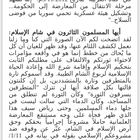
مرحلة الانتقال من المعارضة إلى الحكومة...
وتشكيل هيئة عسكرية تحمي سوريا من فوضى
السلاح.."
أيها المسلمون الثائرون في شام الإسلام:
لقد اتضحت لكم الآن الصورة التي كنا وما زلنا
نعمل لكشف اللثام عنها، وقد ظهر للعيان أن كل
ما يُحاك من خطط إنما هو في واقعه مؤامرات
لاحتواء ثورتكم والالتفاف على مطلبكم الثابت
بتحكيم الإسلام وإقامة شرع الله وإعادة الحياة
الإسلامية لربوع الشام الطيبة. وقد أسموكم تارة
بالمتطرفين وتارة بالمتشددين، بل إن كلنتون
قالتها بكل صلافة أنها لن تترك "المتطرفين
يسرقون الثورة" وكأن الثورة لم تنطلق من
المساجد، وكأن الدماء التي سالت ليست في
جلها دماء المسلمين. وحتى رياض سيف هذا
الذي ظهر فجأة على وجه مستنقع المعارضة
العلمانية حاملاً مشروعاً إجرامياً بحقكم وحق
أرض الإسلام في الشام، عبَّر عن وقوفه ضد
مشروعكم الإسلامي بقوله في بيانه في 1/11/