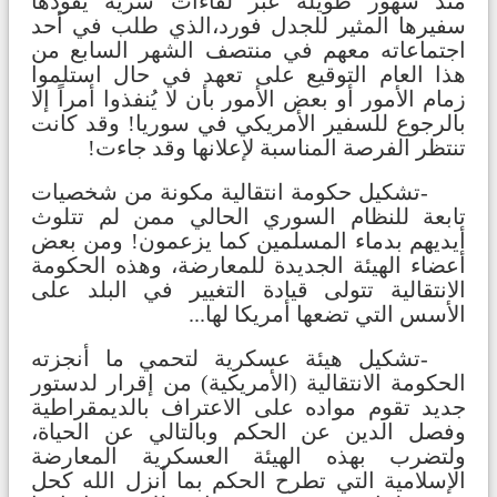
منذ شهور طويلة عبر لقاءات سرية يقودها
سفيرها المثير للجدل فورد،
الذي طلب في أحد
اجتماعاته معهم في منتصف الشهر السابع من
هذا العام التوقيع على تعهد في حال استلموا
زمام الأمور أو بعض الأمور بأن لا يُنفذوا أمراً إلا
بالرجوع للسفير الأمريكي في سوريا! وقد كانت
تنتظر الفرصة المناسبة لإعلانها وقد جاءت!
-تشكيل حكومة انتقالية مكونة من شخصيات
تابعة للنظام السوري الحالي ممن لم تتلوث
أيديهم بدماء المسلمين كما يزعمون! ومن بعض
أعضاء الهيئة الجديدة للمعارضة، وهذه الحكومة
الانتقالية تتولى قيادة التغيير في البلد على
الأسس التي تضعها أمريكا لها...
-تشكيل هيئة عسكرية لتحمي ما أنجزته
الحكومة الانتقالية (الأمريكية) من إقرار لدستور
جديد تقوم مواده على الاعتراف بالديمقراطية
وفصل الدين عن الحكم وبالتالي عن الحياة،
ولتضرب بهذه الهيئة العسكرية المعارضة
الإسلامية التي تطرح الحكم بما أنزل الله كحل