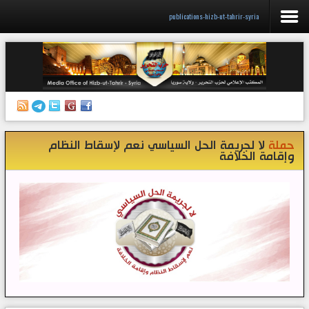
publications-hizb-ut-tahrir-syria
الرئيسية
إصدارات
أنشطة وفعاليات
حملة
لا لجريمة الحل السياسي نعم لإسقاط النظام
منبر الصحافة
وإقامة الخلافة
الكتب
تواصل معنا
إذاعة المكتب/ سوريا
قناتنا على تيليغرام