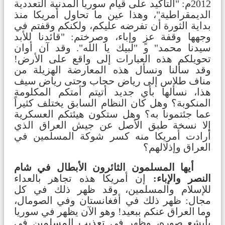
2012م: "
التأكيد على قيام سوريا المدنية التعددية
الديمقراطية
"، وهذا عين ما تحاول أمريكا منذ
بداية الثورة أن تفرضه عليكم، ولكنكم وقفتم في
وجهها وقفة عزٍ وإباء، وصرختم: "قائدنا للأبد
سيدنا محمد" و "لبيك يا الله". وقد آن أوان
تحويلكم هذه العبارات إلى واقع على الأرض!
وقد سألنا ونسأل هذه المعارضة الهزيلة من
مناف طلاس إلى رياض حجاب وحتى رياض سيف
هذا، نسألها بأي جديد أتيتم أمتكم المكلومة
المنكوبة؟ وهل كان النظام السابق يختلف كثيراً
عما جئتمونا به؟ وهل ستكون هيئتكم العسكرية
إلا نسخة طبق الأصل عن جيش العراق الذي
أرادت أمريكا منه كسر شوكة المسلمين في
العراق وإذلالهم؟
أيها المسلمون الثائرون الأبطال في شام
النصر والإباء:
إن أمريكا هذه تجاهر بالعداء
للإسلام والمسلمين، وقد ظهر ذلك في كل
مجال: ظهر ذلك في أفغانستان وفي الصومال،
وما العراق عنكم ببعيد! وهو الآن يظهر في سوريا
بأبشع صوره، وظهر في تعذيب المسلمين في