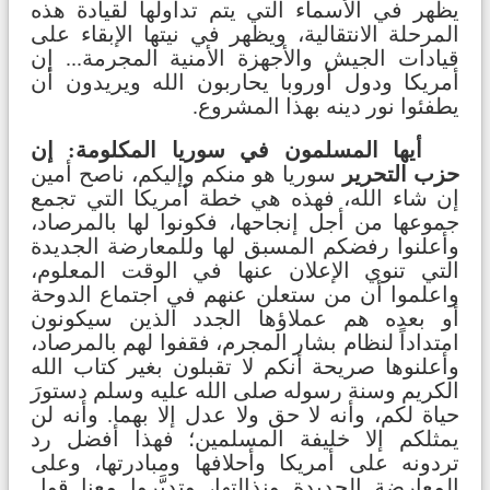
يظهر في الأسماء التي يتم تداولها لقيادة هذه
المرحلة الانتقالية، ويظهر في نيتها الإبقاء على
قيادات الجيش والأجهزة الأمنية المجرمة... إن
أمريكا ودول أوروبا يحاربون الله ويريدون أن
يطفئوا نور دينه بهذا المشروع.
أيها المسلمون في سوريا المكلومة: إن
حزب التحرير
سوريا هو منكم وإليكم، ناصح أمين
إن شاء الله، فهذه هي خطة أمريكا التي تجمع
جموعها من أجل إنجاحها، فكونوا لها بالمرصاد،
وأعلنوا رفضكم المسبق لها وللمعارضة الجديدة
التي تنوي الإعلان عنها في الوقت المعلوم،
واعلموا أن من ستعلن عنهم في اجتماع الدوحة
أو بعده هم عملاؤها الجدد الذين سيكونون
امتداداً لنظام بشار المجرم، فقفوا لهم بالمرصاد،
وأعلنوها صريحة أنكم لا تقبلون بغير كتاب الله
الكريم وسنة رسوله صلى الله عليه وسلم دستورَ
حياة لكم، وأنه لا حق ولا عدل إلا بهما. وأنه لن
يمثلكم إلا خليفة المسلمين؛ فهذا أفضل رد
تردونه على أمريكا وأحلافها ومبادرتها، وعلى
المعارضة الجديدة ونذالتها، وتدبَّروا معنا قول