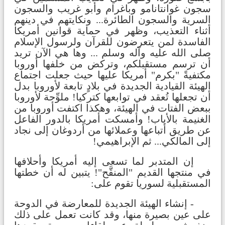
سجون غوانتانامو وباغرام وأبو غريب والسجون
السرية والسجون الطائرة... ونكايتهم في دينهم
أثناء التعذيب، وظهر في حماية قوانين أمريكا
الفاسدة لمن يتعرضون للقرآن ولرسول الإسلام
صلى الله عليه وآله وسلم ... وها هي الآن تريد
أن ترسم مستقبلكم، وتركض من خلفها أوروبا
مكتفيةً "بكرم" أمريكا عليها حيث جعلت اجتماع
الهيئة القيادية الجديدة في بلادٍ تابعة لأوروبا بدل
أن تجعلها تُعقد في توابعها كتركيا! ملوِّحة لأوروبا
ببعض الفتات في الهيئة، وهكذا اكتفت أوروبا من
الغنيمة بالأياب! وأمسكت أمريكا بالدور الفاعل
عن طريق أتباعها وعملائها من أردوغان إلى نجاد
إلى المالكي... ثم الإبراهيمي!
إن المتدبر لما تسعى إليه أمريكا وأحلافها
في منتجها القديم "المنقَّح"! يتبين له أن خطتها
المستقبلية لسوريا تقوم على:
- إنشاء الهيئة الجديدة للمعارضة في الدوحة
على عين بصيرة منها، وقد كانت تعمل على ذلك