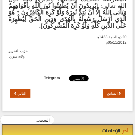
الله تعالى:
]
يُرِيدُونَ أَنْ يُطْفِئُوا نُورَ اللَّهِ بِأَفْوَاهِهِمْ
وَيَأْبَى اللَّهُ إِلَّا أَنْ يُتِمَّ نُورَهُ وَلَوْ كَرِهَ الْكَافِرُونَ * هُوَ
الَّذِي أَرْسَلَ رَسُولَهُ بِالْهُدَى وَدِينِ الْحَقِّ لِيُظْهِرَهُ
عَلَى الدِّينِ كُلِّهِ وَلَوْ كَرِهَ الْمُشْرِكُونَ
[
.
20 ذو الحجة 1433هـ
05/11/2012م
حزب التحرير
ولاية سوريا
Telegram
السابق
التالي
آخر
الإضافات