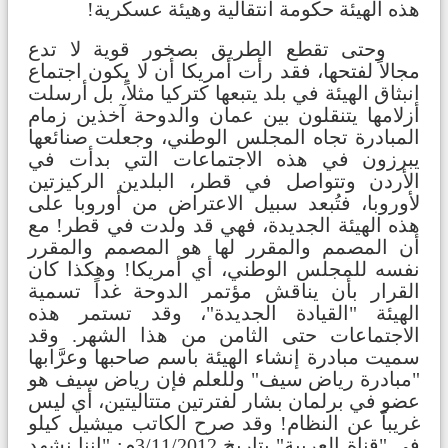
هذه الهيئة حكومة انتقالية وهيئة عسكرية!
وحتى تقطع الطريق بصخور قوية لا تدع
مجالاً لفتحها، فقد رأت أمريكا أن لا يكون اجتماع
انبثاق الهيئة في بلد يتبعها كتركيا مثلاً، بل أرسلت
أزلامها يتنقلون بين عمان والدوحة آخذين زمام
المبادرة تجاه المجلس الوطني، وجعلت صنائعها
يبرزون في هذه الاجتماعات التي بدأت في
الأردن وتتواصل في قطر، البلدين الركيزتين
لأوروبا، فتُبعد سبيل الاعتراض من أوروبا على
هذه الهيئة الجديدة، فهي قد ولدت في قطر! مع
أن المصمم والمقرر لها هو المصمم والمقرر
نفسه للمجلس الوطني، أي أمريكا! وهكذا كان
القرار بأن يناقش مؤتمر الدوحة غداً تسمية
الهيئة "القيادة الجديدة"، وقد تستمر هذه
الاجتماعات حتى الثامن من هذا الشهر. وقد
سميت مبادرة إنشاء الهيئة باسم صاحبها وعرَّابها
"مبادرة رياض سيف" وللعلم فإن رياض سيف هو
عضو في برلمان بشار لفترتين متتاليتين، أي ليس
غريباً عن النظام! وقد صرح الكاتب ميشيل كيلو
في "قناة العربية" بتاريخ 3/11/2012م: "إننا نشهد