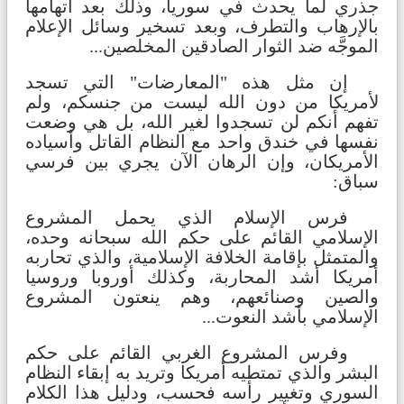
جذري لما يحدث في سوريا، وذلك بعد اتهامها
بالإرهاب والتطرف، وبعد تسخير وسائل الإعلام
الموجَّه ضد الثوار الصادقين المخلصين...
إن مثل هذه "المعارضات" التي تسجد
لأمريكا من دون الله ليست من جنسكم، ولم
تفهم أنكم لن تسجدوا لغير الله، بل هي وضعت
نفسها في خندق واحد مع النظام القاتل وأسياده
الأمريكان، وإن الرهان الآن يجري بين فرسي
سباق:
فرس الإسلام الذي يحمل المشروع
الإسلامي القائم على حكم الله سبحانه وحده،
والمتمثل بإقامة الخلافة الإسلامية، والذي تحاربه
أمريكا أشد المحاربة، وكذلك أوروبا وروسيا
والصين وصنائعهم، وهم ينعتون المشروع
الإسلامي بأشد النعوت...
وفرس المشروع الغربي القائم على حكم
البشر والذي تمتطيه أمريكا وتريد به إبقاء النظام
السوري وتغيير رأسه فحسب، ودليل هذا الكلام