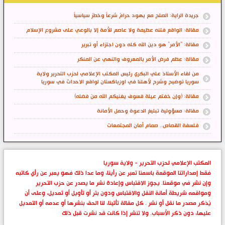
جريدة الراية: الصلح مع يهود حرامٌ شرعاً وخطرٌ سياسياً
مقالة: الواقع فتنه عظيمة ولا عاصم للأمة إلا بالوعي على مشروع الإسلام
مقالة: "الأمر" هو دين الله كله دون اجتزاء أو تبرير
مقالة: عِظم فرض الأمر بالمعروف والنهي عن المنكر
من لقاء الأستاذ علي البكري رئيس المكتب الإعلامي لحزب التحرير ولاية
سوريا توضيح وشرح لأهلنا في اوزباكستان لواقع الاحداث في سوريا
مقالة: (وإن خفتم عيلة فسوف يغنيكم الله من فضله)
مقالة: مسؤولية تبليغ الدعوة وحمل الأمانة
فلسفة القصاص.. صمام أمان المجتمعات
المكتب الإعلامي لحزب التحرير - ولاية سوريا
فقط إصداراتنا الموقعة باسمنا تعبر عن رأينا، وما عدا ذلك فهو يعبر عن رأي كاتبه
وإن نشر في موقعنا. يجوز الاقتباس وإعادة نشر ما يصدر عن حزب التحرير
ومواقعه شريطة أمانة النقل والاقتباس ودون بتر أو تأويل أو تعديل، وعلى أن
يُذكر مصدر ما نقل أو نشر . كل مقالة تأتينا، لنا الحق بنشرها أو عدمه أو التعديل
عليها، دون ذكر الأسباب. ولا تنشر إذا كانت قد نشرت قبل ذلك