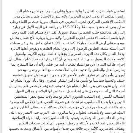
استقبل شباب حزب التحرير / ولاية سوريا وعلى رأسهم المهندس هشام البابا
رئيس المكتب الإعلامي لحزب التحرير / ولاية سوريا الأستاذ عثمان بخاش مدير
المكتب الإعلامي المركزي لحزب التحرير، في شمال سوريا حيث تم اللقاء وعلى
مدار يومي الجمعة والسبت 14 و15/9/2012م، ورافقه في اليوم الأول في زيارة
إلى ريف محافظة حلب الشمالي شمال سوريا. ألقى الأخ هشام البابا كلمة رحب
فيها باسم المكتب الإعلامي لحزب التحرير / ولاية سوريا بزيارة الأخ عثمان بخاش
ووجوده على أرض الشام المباركة. كما تحدث الأخ عثمان بخاش وعبر عن سعادته
التي أنستْه مشقة الطريق للوصول إلى ربوع الشام الطاهرة ونفوس أهلها الثائرة،
ودعا الله أن يكلل هذه الثورة بالنصر وأن يجعلها خالصة لوجهه الكريم. واستهل
كلامه بحديث الرسول صلى الله عليه وسلم بأن "عقر دار الإسلام الشام"، وقال بأن
إجرام طاغية الشام الابن هو امتداد لطغيان أبيه من قبله، وأكد أن هذا السفاح إنما
يمارس القتل والبطش والتعذيب على الملأ، تحت سمع العالم وبصره وبدعم
أوروبي وأمريكي، ثم تطرق لتآمر الأخضر الإبراهيمي الذي يحاول تسويق اتفاقية
جنيف وكسبها سياسياً مع تأمين ملاذ آمن لبشار المجرم، وقال بأن ثورة الشام لم
تنته، ولن تنتهي حتى يدرك أهل الشام مَنْ عدوهم، فعدوّهم لا يقتصر على بشار، بل
أمريكا التي أتت به وتعمل على إعداد بديل له يخلص لها الولاء، ونوه إلى المهل
المتتالية لكسر إرادة الشعب السوري الثائر مع محاولات تلميع بعض المنشقين
الذين ولغوا بدماء المسلمين، ثم تحدث عن شروط النصر، عبر الإخلاص لله ونصرة
دينه والاعتصام بحبله ورفض كل مؤامرات الكفر ومكائد أهله، وقال بأننا لن نرضى
الدنيّة في ديننا ولا بأنصاف الحلول، وأننا سائرون على الدرب حتى النصر بإذن الله،
وختم بالدعاء بنصر الله وتمكينه وتوحيد بلاد المسلمين تحت راية الدولة الإسلامية.
تلا ذلك بعض المداخلات والأسئلة من قبل الحضور، ثم تعالت صيحات التكبير
وهتاف الحاضرين: (الأمة تريد خلافة من جديد) بأصوات من الأعماق ودمعات تحبسها