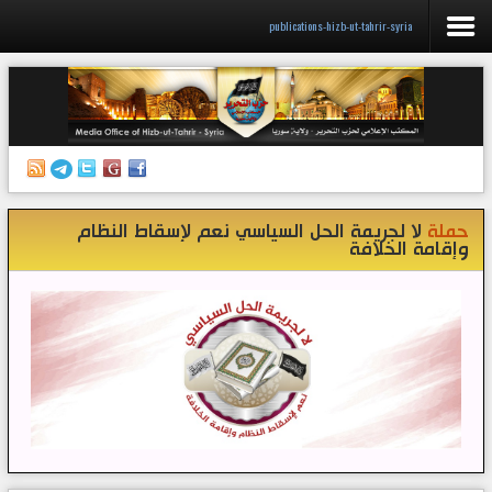
publications-hizb-ut-tahrir-syria
الرئيسية
إصدارات
أنشطة وفعاليات
حملة
لا لجريمة الحل السياسي نعم لإسقاط النظام
منبر الصحافة
وإقامة الخلافة
الكتب
تواصل معنا
إذاعة المكتب/ سوريا
قناتنا على تيليغرام