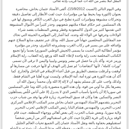
المقل أملاً بنصر من الله آت عما قريب بإذنه تعالى.
وفي اليوم التالي (السبت 15/9/2012)، ألقى الأستاذ عثمان بخاش، محاضرة
بعنوان (الثورة وما يحيط بها من مؤامرات)، حيث لفت الأنظار إلى تفاصيل دقيقة
وتحركات مشبوهة ومؤامرات كثيرة تطبخ في دول الغرب الكافر ويسوق لها في
بلاد المسلمين عبر حكام عملاء مجّتهم شعوبهم، وحذر كثيراً من الأموال المشبوهة
التي تقدمها كثير من الدول كالسعودية وقطر وبعض المنظمات بقصد شراء
الولاءات وحرفها عن الولاء لله وحده، كما أشار إلى المؤامرة الخبيثة التي تحاك
ضد المقاتلين المخلصين جهاداً في سبيل الله، وذلك عبر تجفيف منابع السلاح عنهم
وإغداقه على من يسير في ركاب الغرب ومشروعه التآمري، وحذر من مؤامرة
مؤتمر أنطاكية التي أنجبت ما يسمى (الجيش الوطني السوري) بعدما رأوا تجمع
الكتائب المخلصة تحت راية واحدة لإعلاء كلمة الله ورفع راية العقاب، راية الإسلام
ورمز عزته. وأكد بأن ما حصل في مصر وتونس وليبيا واليمن لا ترقى لأن تسمى
"ثورات كاملة"، لأنها "انتفاضات" لم تصل إلى الهدف أو لأنها حرفت عن مسارها أو
أوقفت وعُرقلت منتصف الطريق من قبل أعداء الإسلام في الداخل والخارج. كما
أكد أن هذه الثورة هي ثورة أمة، أمة الإسلام، وليست ثورة أهلنا في الشام فقط،
ولذلك واجب على كل مسلم يشهد أن لا إله إلا الله وأن محمداً رسول الله أن
ينصرها بكل ما أوتي من قوة، وأن هذه الثورة منصورة بإذن الله وما على المسلمين
في سوريا إلا أن يأخذوا بأسباب النصر الذي لا يتنـزل إلا على أناس خُلّص يستأهلون
النصر والتمكين. هذا وكان قد سبق المحاضرة، زيارة قام بها وفد من شباب حزب
التحرير يتقدمهم الأستاذ المهندس عثمان بخاش مدير المكتب الإعلامي المركزي
لحزب التحرير، والمهندس هشام البابا رئيس المكتب الإعلامي لحزب التحرير
ولاية سوريا، وبعض شباب الحزب، إلى بعض أهالي ووجهاء المنطقة، حيث قام
الوفد بزيارة إلى قرية (كَفْرَة) حيث كان في استقبالهم أكثر من أربعين شخصاً
استقبلوهم بحفاوة بالغة ونقل الأستاذ عثمان إلى الجميع تحيات العالم الجليل
عطاء أبو الرشتة أمير حزب التحرير، حفظه الله، ودعا المولى أن يتوج ثورة الشام