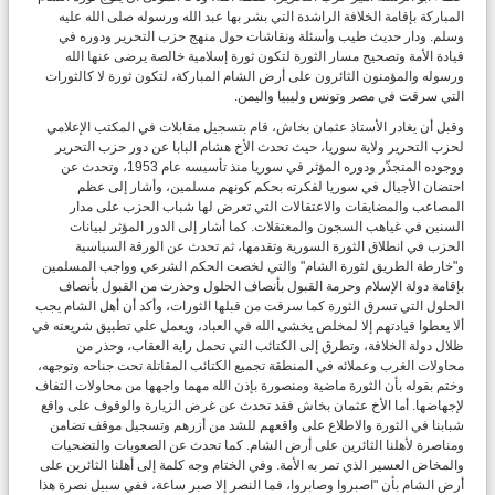
المباركة بإقامة الخلافة الراشدة التي بشر بها عبد الله ورسوله صلى الله عليه
وسلم. ودار حديث طيب وأسئلة ونقاشات حول منهج حزب التحرير ودوره في
قيادة الأمة وتصحيح مسار الثورة لتكون ثورة إسلامية خالصة يرضى عنها الله
ورسوله والمؤمنون الثائرون على أرض الشام المباركة، لتكون ثورة لا كالثورات
التي سرقت في مصر وتونس وليبيا واليمن.
وقبل أن يغادر الأستاذ عثمان بخاش، قام بتسجيل مقابلات في المكتب الإعلامي
لحزب التحرير ولاية سوريا، حيث تحدث الأخ هشام البابا عن دور حزب التحرير
ووجوده المتجذّر ودوره المؤثر في سوريا منذ تأسيسه عام 1953، وتحدث عن
احتضان الأجيال في سوريا لفكرته بحكم كونهم مسلمين، وأشار إلى عظم
المصاعب والمضايقات والاعتقالات التي تعرض لها شباب الحزب على مدار
السنين في غياهب السجون والمعتقلات. كما أشار إلى الدور المؤثر لبيانات
الحزب في انطلاق الثورة السورية وتقدمها، ثم تحدث عن الورقة السياسية
و"خارطة الطريق لثورة الشام" والتي لخصت الحكم الشرعي وواجب المسلمين
بإقامة دولة الإسلام وحرمة القبول بأنصاف الحلول وحذرت من القبول بأنصاف
الحلول التي تسرق الثورة كما سرقت من قبلها الثورات، وأكد أن أهل الشام يجب
ألا يعطوا قيادتهم إلا لمخلص يخشى الله في العباد، ويعمل على تطبيق شريعته في
ظلال دولة الخلافة، وتطرق إلى الكتائب التي تحمل راية العقاب، وحذر من
محاولات الغرب وعملائه في المنطقة تجميع الكتائب المقاتلة تحت جناحه وتوجهه،
وختم بقوله بأن الثورة ماضية ومنصورة بإذن الله مهما واجهها من محاولات التفاف
لإجهاضها. أما الأخ عثمان بخاش فقد تحدث عن غرض الزيارة والوقوف على واقع
شبابنا في الثورة والاطلاع على واقعهم للشد من أزرهم وتسجيل موقف تضامن
ومناصرة لأهلنا الثائرين على أرض الشام. كما تحدث عن الصعوبات والتضحيات
والمخاض العسير الذي تمر به الأمة. وفي الختام وجه كلمة إلى أهلنا الثائرين على
أرض الشام بأن "اصبروا وصابروا، فما النصر إلا صبر ساعة، ففي سبيل نصرة هذا