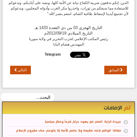
الدين، إنكم تدفعون ضريبة الكفاح نيابة عن الأمة كلها، ونشد على أياديكم، وندعوكم
للاستفادة مما سبقكم من ثورات، واحذروا مكر الغرب وأدواته المحليين، وندعوكم
لأن تجتمع أيدينا لإسقاط طاغية الشام، لننعم بنصر الله."
التاريخ الهجري 03 من ذي القعدة 1433 هـ
التاريخ الميلادي 2012/09/19م
رئيس المكتب الإعلامي لحزب التحرير في ولاية سوريا
المهندس هشام البابا
Telegram
السابق
التالي
آخر
الإضافات
جريدة الراية: الصلح مع يهود حرامٌ شرعاً وخطرٌ سياسياً
مقالة: الواقع فتنه عظيمة ولا عاصم للأمة إلا بالوعي على مشروع الإسلام