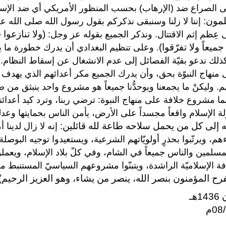
ى الصراع ضد (الإرهاب) بحسب المنظور الأمريكي أي ضد الإس
لمون:
إننا لا زلنا وسنبقى نذكركم بقول رسول الله صلى الله ع
(ولا تنازعوا
عِظم إثم الاقتتال. ونذكر الجميع بقوله عز وجل:
ميعاً ولا تفرّقوا)
. وعلى تنظيم البغدادي أن يدرك خطورة ما ي
كذلك ندعو بقيّة الفصائل إلى عدم الانشغال عن إسقاط النظام..
ى منهاج النبوّة بحق، وأن يدرك الجميع مكر أعدائهم الذي يه
. وليكنْ ما يجمعنا ويوحدُّنا جميعاً هو مشروع واحد ينبثق م
ما مشروع خلافة على منهاج النبوة: ترضي ربنا، وترد كيد أعدائن
 الإسلام واقعاً مجسداً على الأرض، يأمن الناس بحمايتها وعدلها،
جه إلى كل من يحمل سلاحه طاعة لله قائلين:
إنه لا زال لدينا 
اءهم، ويرتّبوا بحذرٍ أولويّاتهم الشرعية، ويستعيدوا توجيه البوصل
سلمين والناس جميعاً في الشام، وفي كلّ بلاد الإسلام، ويعمل
فة الإسلاميّة الراشدة، ويتبنّوا مشروعهم السياسيّ المستنبط من ا
يفرح المؤمنون بنصر الله، ينصر من يشاء، وهو العزيز الرحيم).
08م