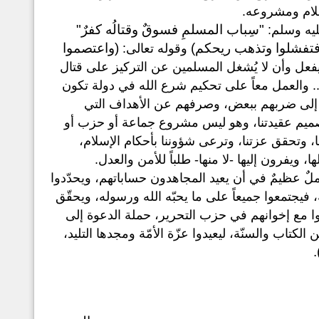
لام ومشروعه.
"سِباب المسلمِ فسوقٌ وقتالُه كفرٌ"
ليه وسلم:
 فتفشلوا وتذهب ريحكم)
(واعتصموا
وقوله تعالى:
فعل وأن لا يُشغل المسلمين عن التركيز على قتال
. والعمل معاً على تحكيم شرع الله في دولة تكون
دف إلى ضربهم ببعض، وصرفهم عن الأهداف التي
ن صميم عقيدتنا، وهو ليس مشروع جماعة أو حزب أو
ا، وتحقق عزتنا، وترعى شؤوننا بأحكام الإسلام،
 ويفرون إليها -لا منها- طلباً للأمن والعدل.
أملٌ عظيمٌ في أن يعيد المجاهدون حساباتهم، ويحدّدوا
ة، فيجتمعوا جميعاً على ما يحبّه الله ورسوله، ويحقّق
وا مع إخوانهم في حزب التحرير، حملة الدعوة إلى
لكتاب والسنّة، ليعيدوا عزّة الأمّة ومجدها التليد،