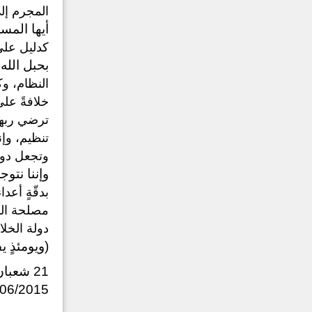
المجرم إل
أيها المس
كدليل على 
بحبل الله ج
النظام، و
خلافةً عل
ترضي ربهم
تنظيم، وإن
وتجعل دولة
وإننا نتو
بدقّةٍ أعد
مصلحة الم
دولة الخلا
(ويومئذٍ 
21 شعبان 1436هـ
/06/2015