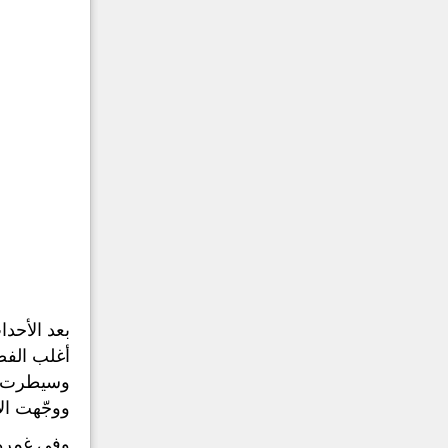
بعد الأحدا
أغلب الفص
وسيطرت عل
ووجّهت ال
وفي غمرة 