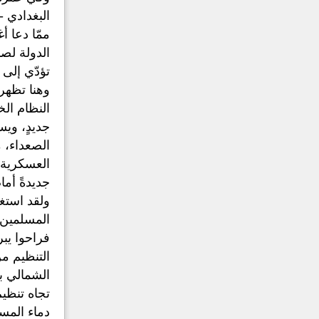
البغدادي 
ممّا دعا أ
الدولة لصد
تؤدّي إلى
وهنا تظهر 
النظام الخ
جديدٍ، وي
الصعداء، م
العسكرية و
جديدةً أما
ولقد استغل
المسلمين 
فراحوا يبر
التنظيم من
الشمالي بآ
تجاه تنظيم
دماء المس