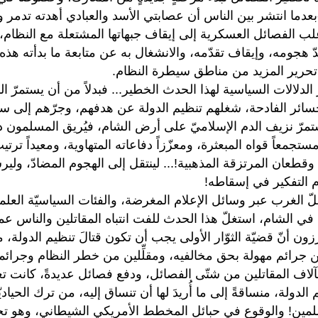
-بعدما انتشر بين الناس أن عصابتي الأسد والعبادي أهدته تدم
غلب الفصائل العسكرية إلى إيقاف جبهاتها المشتعلة مع النظام، و
ّ هجومه، وإيقاف تقدّمه، والانشغال به عن متابعة ما بدأته هذه 
 تحرير المزيد من مناطق سيطرة النظام.
الدلالات السياسية لهذا الحدث الخطير... فبدلاً من أن يستمرّ 
سائر الفادحة، شغلهم تنظيم الدولة عن هدفهم، وجرّهم إلى ساحة 
ستمرّ نزيف الدم الإسلاميّ على أرض الشام، فيُريق المسلمون 
ستجمعاً قواه المبعثرة، ومعزّزاً دفاعاته المتهاوية، ومعيداً تر
قطعان المرتزقة المذهبية!... لينتقل إلى الهجوم المضادّ، ولي
م التفكير في إسقاطه!
ّ الغرب عبر وسائل الإعلام المغرضة، والفئات السياسيّة العلمانية
في الشام، استغلّ هذا الحدث للفت انتباه المقاتلين والناس ع
زون أنّ قضيّة الثوّار الأولى يجب أن تكون قتالَ تنظيم الدول
 جرائم مهولة بحق مخالفيه، ومقلِّلين من خطر النظام وجرائمه 
لاف المقاتلين من شتّى الفصائل، ودفع فصائل عديدةً، كانت تعت
 الدولة، منساقةً إلى ما أُريدَ لها أن تنساق إليه، من ترك الحياد
لمين! والوقوع في حبائل المخطط الأمريكي الشيطاني، وهو ت