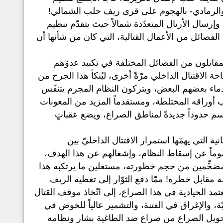
ر والرمادي- بالهجوم على قرى ريف حلب الشمالي!
إرسال الأرتال المتعدّدة شمالاً حيث يتقدّم تنظيم
الفصائل من الأعمال القتالية، التي كان من شأنها أن
المقاتلون من الفصائل المختلفة في تكبيد عدوّهم
الاقتتال الداخلي مرّةً أخرى، ليُنكأ هذا الجرح من
دماء بعضهم البعض، ويتركون النظام المجرم يتنفّس
تيب أوراقه المختلطة، ومستقدماً المزيد من المعونات
رسم حدوداً جديدةً لمناطق الصراع، ويضع عقباتٍ
 التي يهمّها استمرار الاقتتال الداخليّ بين
موماً عن إسقاط النظام، وإشغالهم عن هذا الهدف،
ة، مضخِّمين من حجم خطورته، مستغلين ما يرتكبه هذا
مقابل خطره! ممّا دفع الثوّار إلى تغطية الريف
مد الحيادية في هذا الصراع، إلى اتّخاذ موقف القتال
يّة، والإغراق في الفتنة، والتشمير عالياً للخوض في
حويل الصراع من صراع ضد الطاغية بشار ونظامه