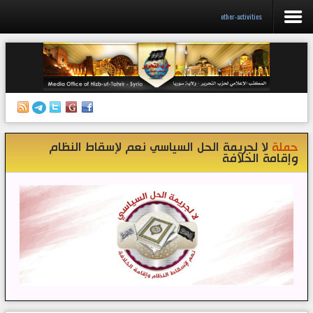
other-activities
الرئيسية
إصدارات
أنشطة وفعاليات
حملة
لا لجريمة الحل السياسي نعم لإسقاط النظام
منبر الصحافة
وإقامة الخلافة
الكتب
تواصل معنا
إذاعة المكتب/ سوريا
قناتنا على تيليغرام