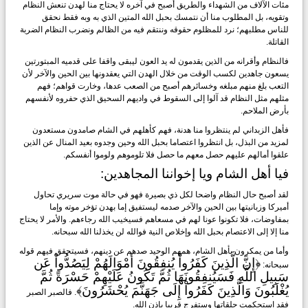
مئات الآلاف من الشهداء والطريق أصبح في آخره لا يحتاج منا لهدن تنعش النظام
وتقويه، بل المطلوب منا أن نتمسك بحبل الله المتين الذي به وبه فقط نحقق
للناس مطلبهم؛ نرد للمظلوم حقوقه وننتقم فيه من الظالم ونضرب النظام الضربة
القاتلة.
فالنظام وأقرانه من الذين يقدمون له يد العون ليبقى واقفا على قدميه المبتورتين
يسعون جاهدين لكسب الوقت من خلال الهدن التي يعقدونها بين الحين والآخر لأن
التعب بلغ منهم مبلغه وخسائرهم أصبح من الصعب عدها، وخارت قواهم؛ فهم
مثلهم مثل النظام قد آلوا إلى السقوط في واديهم السحيق الذي حفروه لأنفسهم
بأرض الملاحم.
فأهل الزبداني لم ينتظروا منا هدنة، فهم كأهلهم في الشام صامدون مستعدون
لمزيد من البذل، بل انتظروا اعتصاما بحبل الله وحين وجدوه بعيد المنال عن الذين
علقوا أمالهم عليهم حصل معهم ما حصل فلا تلوموهم ولوموا أنفسكم.
فيا أهل الشام ويا إخواننا المجاهدين:
لقد أصبح حال النظام واضحا لكل ذي بصيرة فهو في حالة موت سريري تحاول
أميركا وزبانيتها بين الحين والآخر صدمه ليستفيق إما بهدن تؤخر موته وإما
بمفاوضات، فلا تكونوا عونا لهم في مسعاهم فسيخيب الله رجاءهم. والأمر لا يحتاج
منا إلا إلى الاعتصام بحبل الله وإخلاص النية فوالله لن يخذلنا الله سبحانه.
وأما من يمكرون بأهل الشام، همهم الوحيد صدهم عن دينهم، فسيتحقق فيهم قوله
﴿إِنَّ الَّذِينَ كَفَرُواْ يُنفِقُونَ أَمْوَالَهُمْ لِيَصُدُّواْ عَن
سبحانه:
سَبِيلِ اللَّهِ فَسَيُنفِقُونَهَا ثُمَّ تَكُونُ عَلَيْهِمْ حَسْرَةً ثُمَّ
يُغْلَبُونَ وَالَّذِينَ كَفَرُواْ إِلَى جَهَنَّمَ يُحْشَرُونَ﴾
. فالصبر الصبر
فقد استحكمت حلقاتها وستفرج قريبا بإذن الله.