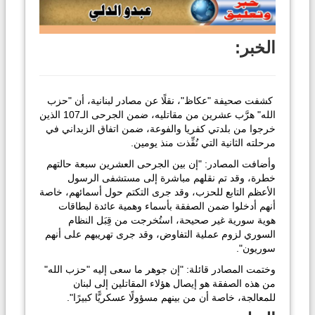
الخبر:
كشفت صحيفة "عكاظ"، نقلًا عن مصادر لبنانية، أن "حزب
الله" هرَّب عشرين من مقاتليه، ضمن الجرحى الـ107 الذين
خرجوا من بلدتي كفريا والفوعة، ضمن اتفاق الزبداني في
مرحلته الثانية التي نُفِّذت منذ يومين.
وأضافت المصادر: "إن بين الجرحى العشرين سبعة حالتهم
خطرة، وقد تم نقلهم مباشرة إلى مستشفى الرسول
الأعظم التابع للحزب، وقد جرى التكتم حول أسمائهم، خاصة
أنهم أدخلوا ضمن الصفقة بأسماء وهمية عائدة لبطاقات
هوية سورية غير صحيحة، استُخرجت من قِبَل النظام
السوري لزوم عملية التفاوض، وقد جرى تهريبهم على أنهم
سوريون".
وختمت المصادر قائلة: "إن جوهر ما سعى إليه "حزب الله"
من هذه الصفقة هو إيصال هؤلاء المقاتلين إلى لبنان
للمعالجة، خاصة أن من بينهم مسؤولًا عسكريًّا كبيرًا".