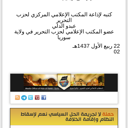
كتبه لإذاعة المكتب الإعلامي المركزي لحزب
التحرير
عبدو الدلي
عضو المكتب الإعلامي لحزب التحرير في ولاية
سوريا
22 ربيع الأول 1437هـ
02
الرئيسية
إصدارات
أنشطة
وفعاليات
حملة
لا لجريمة الحل السياسي نعم لإسقاط
النظام وإقامة الخلافة
منبر