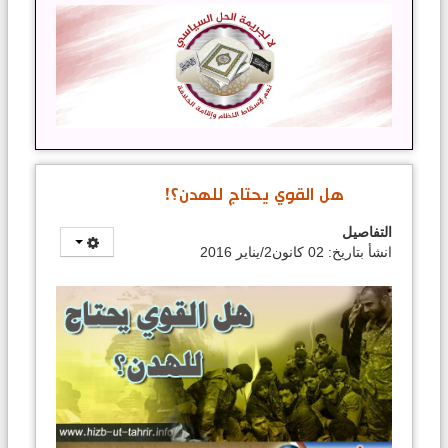
الصحافة
الكتب
تواصل
معنا
إذاعة
المكتب/
سوريا
هل القوي يحتاج للهدن؟!
قناتنا
التفاصيل
على
انشأ بتاريخ: 02 كانون2/يناير 2016
تيليغرام