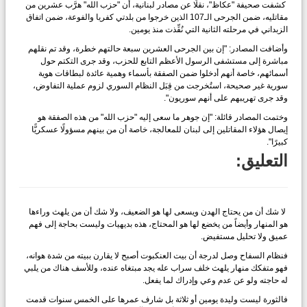
كشفت صحيفة "عكاظ"، نقلًا عن مصادر لبنانية، أن "حزب الله" هرَّب عشرين من
مقاتليه، ضمن الجرحى الـ107 الذين خرجوا من بلدتي كفريا والفوعة، ضمن اتفاق
الزبداني في مرحلته الثانية التي نُفِّذت منذ يومين.
وأضافت المصادر: "إن بين الجرحى العشرين سبعة حالتهم خطرة، وقد تم نقلهم
مباشرة إلى مستشفى الرسول الأعظم التابع للحزب، وقد جرى التكتم حول
أسمائهم، خاصة أنهم أدخلوا ضمن الصفقة بأسماء وهمية عائدة لبطاقات هوية
سورية غير صحيحة، استُخرجت من قِبَل النظام السوري لزوم عملية التفاوض،
وقد جرى تهريبهم على أنهم سوريون".
وختمت المصادر قائلة: "إن جوهر ما سعى إليه "حزب الله" من هذه الصفقة هو
إيصال هؤلاء المقاتلين إلى لبنان للمعالجة، خاصة أن من بينهم مسؤولًا عسكريًّا
كبيرًا".
التعليق:
لا شك أن من يحتاج الهدن ويسعى لها هو الضعيف، ولا شك أن من يلهث وراءها
هو المنهار وأيضاً من يخضع لها هو المحتاج، هذه بديهيات وليست بحاجة إلى فهم
عميق ولا تحليل مستفيض.
فنظام السفاح وصل لدرجة أن بيت العنكبوت أصبح لا يقارن ببيته من شدة هوانه،
فهو متفكك منهار يلهث خلف سراب عله يجد مبتغاه عنده، وللأسف هناك من يلبي
له حاجته ولو عن عدم وعي وإدراك لما يفعل.
فالثورة ليست وليدة يومين أو ثلاثة بل شارف عمرها على الخمس سنوات قدمت