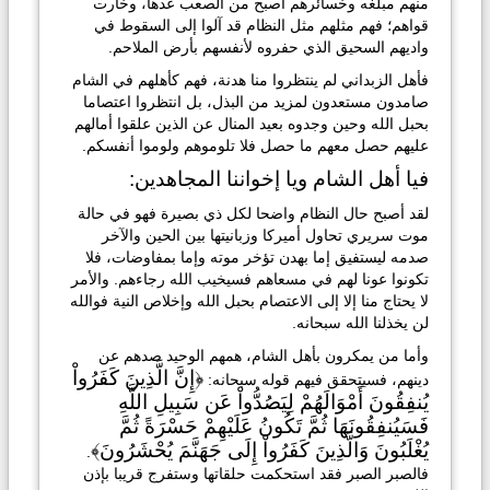
منهم مبلغه وخسائرهم أصبح من الصعب عدها، وخارت
قواهم؛ فهم مثلهم مثل النظام قد آلوا إلى السقوط في
واديهم السحيق الذي حفروه لأنفسهم بأرض الملاحم.
فأهل الزبداني لم ينتظروا منا هدنة، فهم كأهلهم في الشام
صامدون مستعدون لمزيد من البذل، بل انتظروا اعتصاما
بحبل الله وحين وجدوه بعيد المنال عن الذين علقوا أمالهم
عليهم حصل معهم ما حصل فلا تلوموهم ولوموا أنفسكم.
فيا أهل الشام ويا إخواننا المجاهدين:
لقد أصبح حال النظام واضحا لكل ذي بصيرة فهو في حالة
موت سريري تحاول أميركا وزبانيتها بين الحين والآخر
صدمه ليستفيق إما بهدن تؤخر موته وإما بمفاوضات، فلا
تكونوا عونا لهم في مسعاهم فسيخيب الله رجاءهم. والأمر
لا يحتاج منا إلا إلى الاعتصام بحبل الله وإخلاص النية فوالله
لن يخذلنا الله سبحانه.
وأما من يمكرون بأهل الشام، همهم الوحيد صدهم عن
﴿إِنَّ الَّذِينَ كَفَرُواْ
دينهم، فسيتحقق فيهم قوله سبحانه:
يُنفِقُونَ أَمْوَالَهُمْ لِيَصُدُّواْ عَن سَبِيلِ اللَّهِ
فَسَيُنفِقُونَهَا ثُمَّ تَكُونُ عَلَيْهِمْ حَسْرَةً ثُمَّ
يُغْلَبُونَ وَالَّذِينَ كَفَرُواْ إِلَى جَهَنَّمَ يُحْشَرُونَ﴾
.
فالصبر الصبر فقد استحكمت حلقاتها وستفرج قريبا بإذن