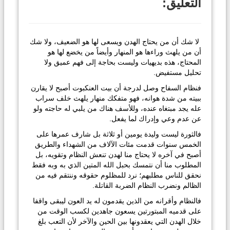
التعليق:
لا شك أن من يحتاج الهدن ويسعى لها هو الضعيف، ولا شك
أن من يلهث وراءها هو المنهار وأيضاً من يخضع لها هو
المحتاج، هذه بديهيات وليست بحاجة إلى فهم عميق ولا
تحليل مستفيض.
فنظام السفاح وصل لدرجة أن بيت العنكبوت أصبح لا يقارن
ببيته من شدة هوانه، فهو متفكك منهار يلهث خلف سراب
عله يجد مبتغاه عنده، وللأسف هناك من يلبي له حاجته ولو
عن عدم وعي وإدراك لما يفعل.
فالثورة ليست وليدة يومين أو ثلاثة بل شارف عمرها على
الخمس سنوات قدمت مئات الآلاف من الشهداء والطريق
أصبح في آخره لا يحتاج منا لهدن تنعش النظام وتقويه، بل
المطلوب منا أن نتمسك بحبل الله المتين الذي به وبه فقط
نحقق للناس مطلبهم؛ نرد للمظلوم حقوقه وننتقم فيه من
الظالم ونضرب النظام الضربة القاتلة.
فالنظام وأقرانه من الذين يقدمون له يد العون ليبقى واقفا
على قدميه المبتورتين يسعون جاهدين لكسب الوقت من
خلال الهدن التي يعقدونها بين الحين والآخر لأن التعب بلغ