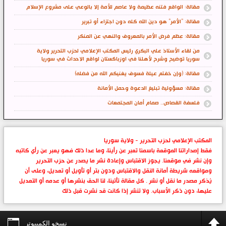
مقالة: الواقع فتنه عظيمة ولا عاصم للأمة إلا بالوعي على مشروع الإسلام
مقالة: "الأمر" هو دين الله كله دون اجتزاء أو تبرير
مقالة: عِظم فرض الأمر بالمعروف والنهي عن المنكر
من لقاء الأستاذ علي البكري رئيس المكتب الإعلامي لحزب التحرير ولاية
سوريا توضيح وشرح لأهلنا في اوزباكستان لواقع الاحداث في سوريا
مقالة: (وإن خفتم عيلة فسوف يغنيكم الله من فضله)
مقالة: مسؤولية تبليغ الدعوة وحمل الأمانة
فلسفة القصاص.. صمام أمان المجتمعات
المكتب الإعلامي لحزب التحرير - ولاية سوريا
فقط إصداراتنا الموقعة باسمنا تعبر عن رأينا، وما عدا ذلك فهو يعبر عن رأي كاتبه
وإن نشر في موقعنا. يجوز الاقتباس وإعادة نشر ما يصدر عن حزب التحرير
ومواقعه شريطة أمانة النقل والاقتباس ودون بتر أو تأويل أو تعديل، وعلى أن
يُذكر مصدر ما نقل أو نشر . كل مقالة تأتينا، لنا الحق بنشرها أو عدمه أو التعديل
عليها، دون ذكر الأسباب. ولا تنشر إذا كانت قد نشرت قبل ذلك
نسخو الكمبيوتر