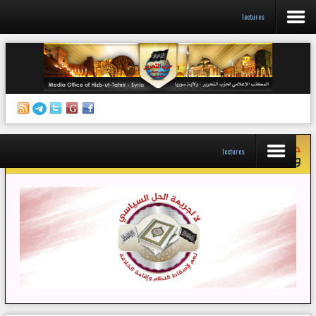
lectures
الرئيسية
إصدارات
أنشطة وفعاليات
حملة
لا لجريمة الحل السياسي نعم لإسقاط النظام
منبر الصحافة
lectures
وإقامة الخلافة
الكتب
تواصل معنا
إذاعة المكتب/ سوريا
قناتنا على تيليغرام