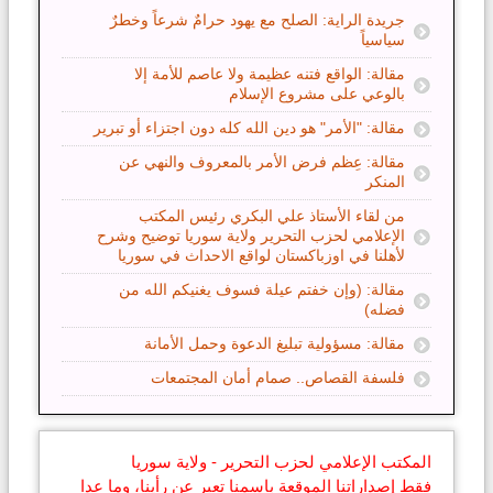
جريدة الراية: الصلح مع يهود حرامٌ شرعاً وخطرٌ
سياسياً
مقالة: الواقع فتنه عظيمة ولا عاصم للأمة إلا
بالوعي على مشروع الإسلام
مقالة: "الأمر" هو دين الله كله دون اجتزاء أو تبرير
مقالة: عِظم فرض الأمر بالمعروف والنهي عن
المنكر
من لقاء الأستاذ علي البكري رئيس المكتب
الإعلامي لحزب التحرير ولاية سوريا توضيح وشرح
لأهلنا في اوزباكستان لواقع الاحداث في سوريا
مقالة: (وإن خفتم عيلة فسوف يغنيكم الله من
فضله)
مقالة: مسؤولية تبليغ الدعوة وحمل الأمانة
فلسفة القصاص.. صمام أمان المجتمعات
المكتب الإعلامي لحزب التحرير - ولاية سوريا
فقط إصداراتنا الموقعة باسمنا تعبر عن رأينا، وما عدا